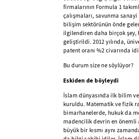
firmalarının Formula 1 takımla
çalışmaları, savunma sanayi şi
bilişim sektörünün önde gelen 
ilgilendiren daha birçok şey,
geliştirildi. 2012 yılında, ün
patent oranı %2 civarında idi
Bu durum size ne söylüyor?
Eskiden de böyleydi
İslam dünyasında ilk bilim v
kuruldu. Matematik ve fizik r
bimarhanelerde, hukuk da med
madencilik devrin en önemli 
büyük bir kısmı aynı zamanda