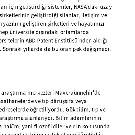
rı için geliştirdiği sistemler, NASA'daki uzay
rketlerinin geliştirdiği silahlar, iletişim ve
yazılım geliştiren şirketleri ve hayatımızı
 hep üniversite dışındaki ortamlarda
iversitelerin ABD Patent Enstitüsü'nden aldığı
. Sonraki yıllarda da bu oran pek değişmedi.
e araştırma merkezleri Maveraünnehir'de
asathanelerde ve tıp dârüşşifa veya
reselerde öğretiliyordu. Gökbilim, tıp ve
araştırma alanlarıydı. Bilim adamlarının
 hakîm, yani filozof idiler ve din konusunda