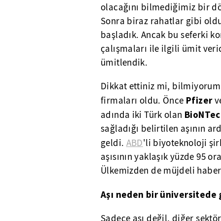
olacağını bilmediğimiz bir d
Sonra biraz rahatlar gibi ol
başladık. Ancak bu seferki k
çalışmaları ile ilgili ümit ve
ümitlendik.
Dikkat ettiniz mi, bilmiyorum
Pfizer
firmaları oldu. Önce
ve
BioNTec
adında iki Türk olan
sağladığı belirtilen aşının 
geldi.
ABD
'li biyoteknoloji şi
aşısının yaklaşık yüzde 95 o
Ülkemizden de müjdeli haberi
Aşı neden bir üniversitede 
Sadece aşı değil, diğer sektö