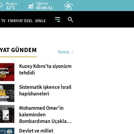
Bugün
Öğlene
32°C
00:46:40
 TV
FİKRİYAT ÖZEL
DİNLE
İYAT GÜNDEM
Tümü
Kuzey Kıbrıs'ta siyonizm
tehdidi
Sistematik işkence İsrail
hapishaneleri
Mohammed Omer'in
kaleminden
Bombardıman Uçakları
ve Tanklar Arasında
Devlet ve millet