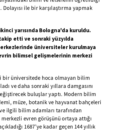
dünyasındaki bilim ve felsefenin öğretildiği
di. Dolayısı ile bir karşılaştırma yapmak
n ikinci yarısında Bologna'da kuruldu.
takip etti ve sonraki yüzyılda
 merkezlerinde üniversiteler kurulmaya
evrin bilimsel gelişmelerinin merkezi
i bir üniversitede hoca olmayan bilim
adı ve daha sonraki yıllara damgasını
değiştirecek buluşlar yaptı. Modern bilim
ademi, müze, botanik ve hayvanat bahçeleri
ve ilgili bilim adamları tarafından
ş merkezli evren görüşünü ortaya attığı
açıkladığı 1687'ye kadar geçen 144 yıllık