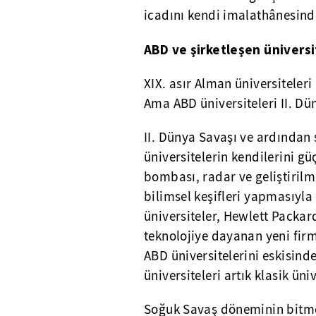
icadını kendi imalathânesinde
ABD ve şirketleşen üniversi
XIX. asır Alman üniversiteleri
Ama ABD üniversiteleri II. Dü
II. Dünya Savaşı ve ardından
üniversitelerin kendilerini g
bombası, radar ve geliştirilmi
bilimsel keşifleri yapmasıyla
üniversiteler, Hewlett Packard
teknolojiye dayanan yeni fir
ABD üniversitelerini eskisind
üniversiteleri artık klasik üni
Soğuk Savaş döneminin bitme