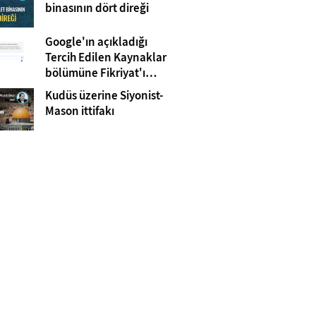
Gazze
binasının dört direği
Google'ın açıkladığı
Tercih Edilen Kaynaklar
bölümüne Fikriyat'ı
eklemeyi unutmayın!
Kudüs üzerine Siyonist-
Mason ittifakı