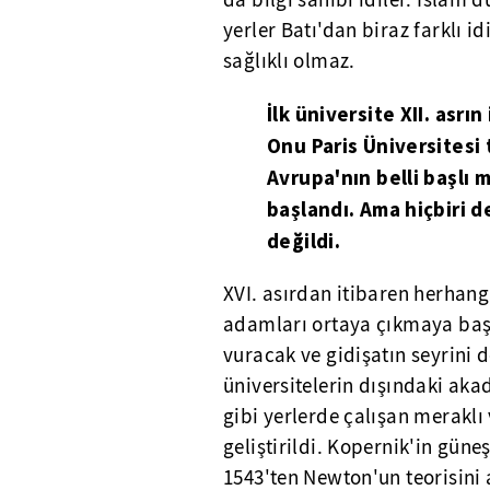
da bilgi sahibi idiler. İslam 
yerler Batı'dan biraz farklı i
sağlıklı olmaz.
İlk üniversite XII. asrı
Onu Paris Üniversitesi 
Avrupa'nın belli başlı
başlandı. Ama hiçbiri d
değildi.
XVI. asırdan itibaren herhang
adamları ortaya çıkmaya başl
vuracak ve gidişatın seyrini 
üniversitelerin dışındaki ak
gibi yerlerde çalışan meraklı 
geliştirildi. Kopernik'in güne
1543'ten Newton'un teorisini 