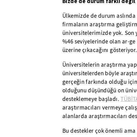
Bizde de durum farklı değil
Ülkemizde de durum aslında pe
firmaların araştırma gelişti
üniversitelerimizde yok. Son 
%46 seviyelerinde olan ar-ge
üzerine çıkacağını gösteriyor
Üniversitelerin araştırma yap
üniversitelerden böyle araştı
gerçeğin farkında olduğu içi
olduğunu düşündüğü on ünivers
desteklemeye başladı.
TÜBİT
araştırmacıları vermeye çalış
alanlarda araştırmacıları des
Bu destekler çok önemli ama 