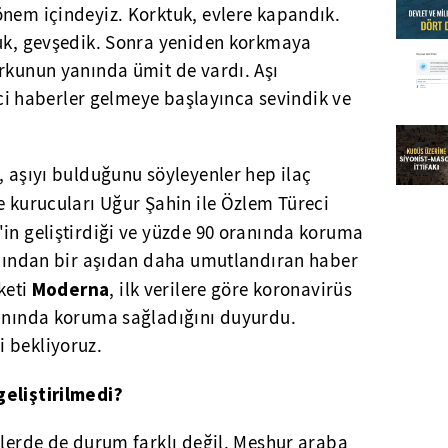
önem içindeyiz. Korktuk, evlere kapandık.
duk, gevşedik. Sonra yeniden korkmaya
orkunun yanında ümit de vardı. Aşı
rici haberler gelmeye başlayınca sevindik ve
, aşıyı bulduğunu söyleyenler hep ilaç
 kurucuları Uğur Şahin ile Özlem Türeci
'in geliştirdiği ve yüzde 90 oranında koruma
ardından bir aşıdan daha umutlandıran haber
Moderna
rketi
, ilk verilere göre koronavirüs
ranında koruma sağladığını duyurdu.
 bekliyoruz.
geliştirilmedi?
rlerde de durum farklı değil. Meşhur araba