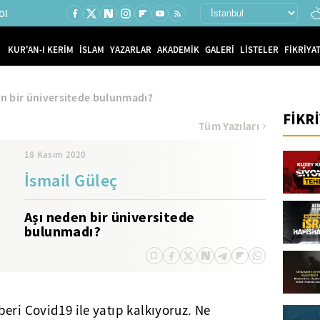
Ol
KUR'AN-I KERİM
İSLAM
YAZARLAR
AKADEMİK
GALERİ
LİSTELER
FİKRİYAT
en bir üniversitede bulunmadı?
FİKR
Tüm Yazıları
18 Kasım 2020
İsmail Güleç
Aşı neden bir üniversitede
bulunmadı?
eri Covid19 ile yatıp kalkıyoruz. Ne