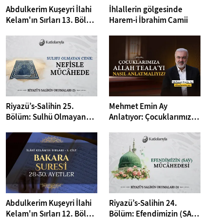
Abdulkerim Kuşeyri İlahi
İhlallerin gölgesinde
Kelam'ın Sırları 13. Bölüm
Harem-i İbrahim Camii
I Bakara Suresi 31-33.
Ayetler Tefsiri
Riyazü’s-Salihin 25.
Mehmet Emin Ay
Bölüm: Sulhü Olmayan
Anlatıyor: Çocuklarımıza
Cenk: Nefs ile Mücahede
Allah Teala'yı Nasıl
Anlatmalıyız?
Abdulkerim Kuşeyri İlahi
Riyazü’s-Salihin 24.
Kelam'ın Sırları 12. Bölüm
Bölüm: Efendimizin (SAV)