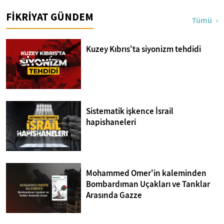
I Bakara Suresi 28-30.
Mücâhedesi
FİKRİYAT GÜNDEM
Ayetler Tefsiri
Tümü
Kuzey Kıbrıs'ta siyonizm tehdidi
Sistematik işkence İsrail
hapishaneleri
Mohammed Omer'in kaleminden
Bombardıman Uçakları ve Tanklar
Arasında Gazze