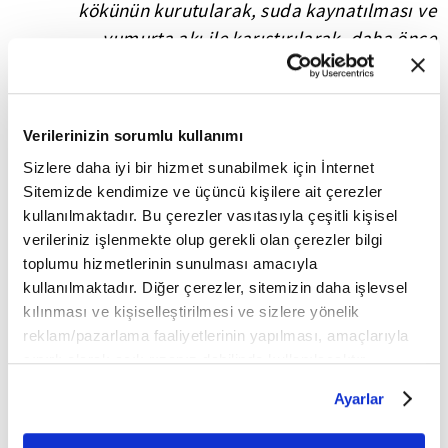
kökünün kurutularak, suda kaynatılması ve
yumurta akı ile karıştırılarak, daha önce
hazırlanan şeker şurubu ile karıştırılmasıyla
hazırlanıyor.
Verilerinizin sorumlu kullanımı
🔹 🔹 🔹
Sizlere daha iyi bir hizmet sunabilmek için İnternet
FİKRİYAT.COM SOSYAL MEDYADA!
Sitemizde kendimize ve üçüncü kişilere ait çerezler
kullanılmaktadır. Bu çerezler vasıtasıyla çeşitli kişisel
sosyal medya adreslerinden
Fikriyat'ı aşağıdaki
verileriniz işlenmekte olup gerekli olan çerezler bilgi
toplumu hizmetlerinin sunulması amacıyla
takip edebilirsiniz;
kullanılmaktadır. Diğer çerezler, sitemizin daha işlevsel
kılınması ve kişiselleştirilmesi ve sizlere yönelik
👉
TWITTER
reklam/pazarlama faaliyetlerinin yapılması, amaçlarıyla
sınırlı olarak açık rızanız dahilinde kullanılacaktır.
👉
INSTAGRAM
Çerezlere ilişkin tercihlerinizi çerez paneli vasıtasıyla
Ayarlar
belirleyebilirsiniz. Çerezlere ilişkin detaylı bilgi için
👉
FACEBOOK
Ayarlar butonuna tıklayabilir,
Çerez Bilgilendirme