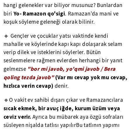
hangi gelenekler var biliyor musunuz? Bunlardan
Yo- Ramazon qo'sigi
biri
. Ramazan'da mani ve
koşuk söyleme geleneği olarak bilinir.
🔹 Gençler ve çocuklar yatsı vaktinde kendi
mahalle ve köylerinde kapı kapı dolaşarak selam
verip dilek ve isteklerini söylerler. Bütün
seslenmelere rağmen evlerden herhangi bir yanıt
"bor mi javob, yo'qmi javob / Bera
gelmezse
qoling tezda javob"
(Var mı cevap yok mu cevap,
hızlıca verin cevap)
denir.
🔹O vakit ev sahibi dışarı çıkar ve Ramazancılara
sıcak ekmek, bir avuç iğde, kurum üzüm veya
ceviz verir.
Ayrıca bu mübarek aya özgü sofraları
süsleyen nişalda tatlısı yapılırBu tatlının yapımı