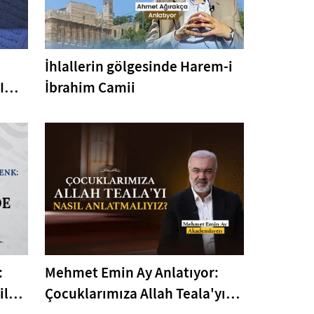
İhlallerin gölgesinde Harem-i
I
İbrahim Camii
er
:
Mehmet Emin Ay Anlatıyor:
ile
Çocuklarımıza Allah Teala'yı