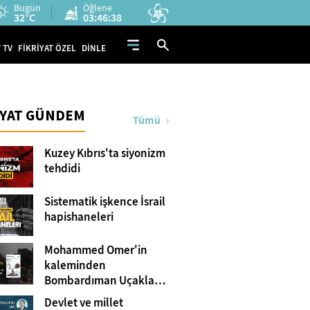
Bugün
Öğlene
32°C
03:46:38
 TV
FİKRİYAT ÖZEL
DİNLE
İYAT GÜNDEM
Tümü
Kuzey Kıbrıs'ta siyonizm
tehdidi
Sistematik işkence İsrail
hapishaneleri
Mohammed Omer'in
kaleminden
Bombardıman Uçakları
ve Tanklar Arasında
Devlet ve millet