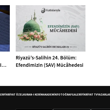
Nasıl Anlatmalıyız?
Riyazü’s-Salihin 24. Bölüm:
I
Efendimizin (SAV) Mücâhedesi
er
LER
FİKRİYAT ÖZEL
KURAN-I KERİM
AKADEMİK
FOTOĞRAF
GALERİ
FİKRİYAT TV
YAZARLA