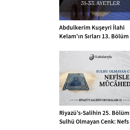
Abdulkerim Kuşeyri İlahi
Kelam'ın Sırları 13. Bölüm 
Bakara Suresi 31-33. Ayetl
Tefsiri
Riyazü’s-Salihin 25. Bölüm
Sulhü Olmayan Cenk: Nefs 