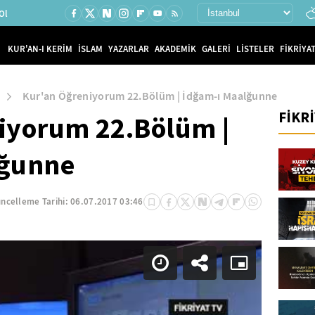
Ol
KUR'AN-I KERİM
İSLAM
YAZARLAR
AKADEMİK
GALERİ
LİSTELER
FİKRİYAT
Kur'an Öğreniyorum 22.Bölüm | İdğam-ı Maalğunne
FİKR
iyorum 22.Bölüm |
lğunne
ncelleme Tarihi:
06.07.2017 03:46