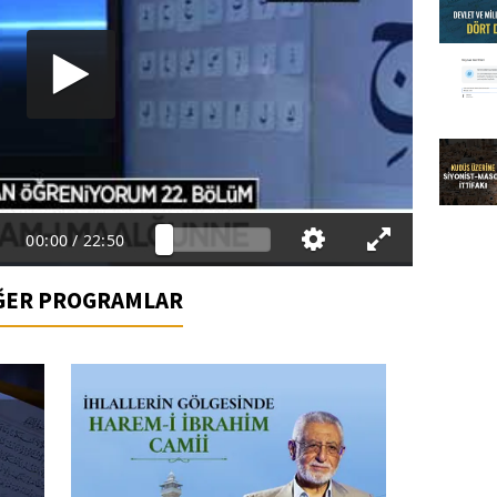
00:00
/
22:50
İĞER PROGRAMLAR