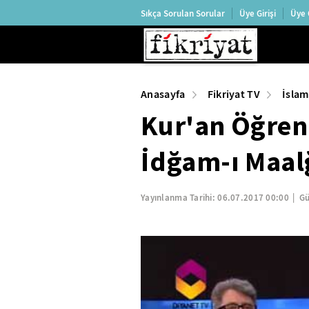
Sıkça Sorulan Sorular
Üye Girişi
Üye 
Anasayfa
Fikriyat TV
İslam
Kur'an Öğren
İdğam-ı Maa
Yayınlanma Tarihi:
06.07.2017 00:00
Gü