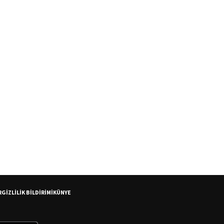
R
GİZLİLİK BİLDİRİMİ
KÜNYE