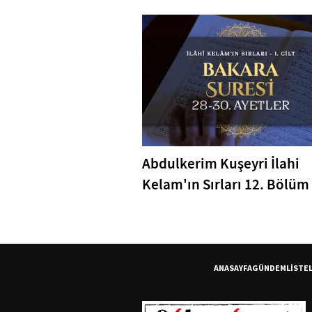
Mücahede
Abdulkerim Kuşeyri İlahi
Kelam'ın Sırları 12. Bölüm 
Bakara Suresi 28-30. Ayetl
Tefsiri
ANASAYFA
GÜNDEM
LİSTE