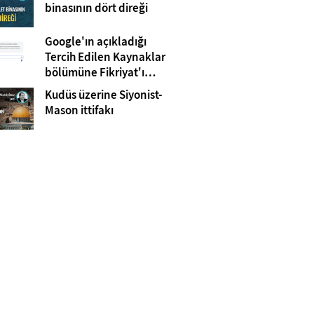
Gazze
binasının dört direği
Google'ın açıkladığı
Tercih Edilen Kaynaklar
bölümüne Fikriyat'ı
eklemeyi unutmayın!
Kudüs üzerine Siyonist-
Mason ittifakı