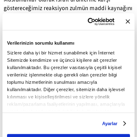
göstereceğimiz reaksiyon zulmün maddi kaynağını
kesecek.
Aklımızdan çıkarmayalım!
Verilerinizin sorumlu kullanımı
Almadığımız her boykot ürünü sayesinde bir çocuk
Sizlere daha iyi bir hizmet sunabilmek için İnternet
hayatta kalabilir. İsrail ürünlerine yapacağımız
Sitemizde kendimize ve üçüncü kişilere ait çerezler
geniş katılımlı boykotla Filistin'deki katliamın
kullanılmaktadır. Bu çerezler vasıtasıyla çeşitli kişisel
önüne geçebilir, İsrail'i silahsız bırakabiliriz.
verileriniz işlenmekte olup gerekli olan çerezler bilgi
toplumu hizmetlerinin sunulması amacıyla
💠
kullanılmaktadır. Diğer çerezler, sitemizin daha işlevsel
kılınması ve kişiselleştirilmesi ve sizlere yönelik
FİKRİYAT.COM SOSYAL MEDYADA!
reklam/pazarlama faaliyetlerinin yapılması, amaçlarıyla
sınırlı olarak açık rızanız dahilinde kullanılacaktır.
Fikriyat'ı
aşağıdaki sosyal medya adreslerinden
Çerezlere ilişkin tercihlerinizi çerez paneli vasıtasıyla
Ayarlar
takip edebilirsiniz;
belirleyebilirsiniz. Çerezlere ilişkin detaylı bilgi için
Ayarlar butonuna tıklayabilir,
Çerez Bilgilendirme