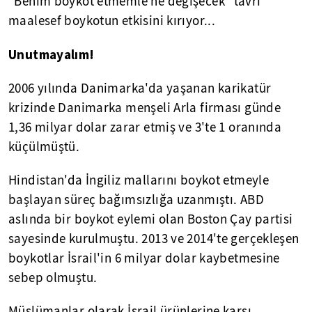
"Benim boykot etmemle ne değişecek" tavrı
maalesef boykotun etkisini kırıyor...
Unutmayalım!
2006 yılında Danimarka'da yaşanan karikatür
krizinde Danimarka menşeli Arla firması günde
1,36 milyar dolar zarar etmiş ve 3'te 1 oranında
küçülmüştü.
Hindistan'da İngiliz mallarını boykot etmeyle
başlayan süreç bağımsızlığa uzanmıştı. ABD
aslında bir boykot eylemi olan Boston Çay partisi
sayesinde kurulmuştu. 2013 ve 2014'te gerçekleşen
boykotlar İsrail'in 6 milyar dolar kaybetmesine
sebep olmuştu.
Müslümanlar olarak İsrail ürünlerine karşı