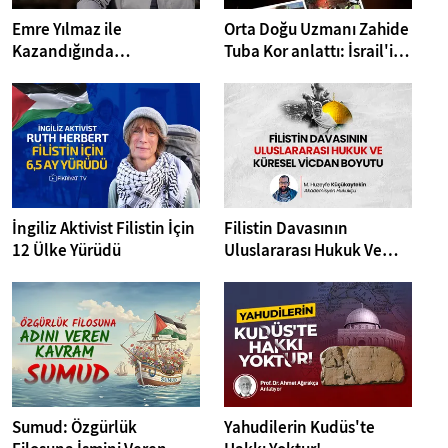
Emre Yılmaz ile
Orta Doğu Uzmanı Zahide
Kazandığında
Tuba Kor anlattı: İsrail'in
Kaybetmek: Kumar I
İran'a saldırısının
Kitap Dedektifi 11. Bölüm
hedefleri ne? İslam
dünyası nasıl
etkilenecek?
İngiliz Aktivist Filistin İçin
Filistin Davasının
12 Ülke Yürüdü
Uluslararası Hukuk Ve
Küresel Vicdan Boyutu
Sumud: Özgürlük
Yahudilerin Kudüs'te