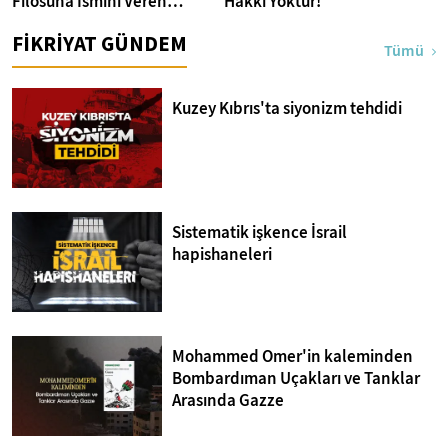
Filosuna İsmini Veren
Hakkı Yoktur!
Gazze'ye Has Kavram
FİKRİYAT GÜNDEM
Tümü
Kuzey Kıbrıs'ta siyonizm tehdidi
Sistematik işkence İsrail
hapishaneleri
Mohammed Omer'in kaleminden
Bombardıman Uçakları ve Tanklar
Arasında Gazze