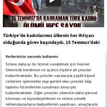
Türkiye’de kadınlarımız ülkenin her ihtiyacı
olduğunda görev başındaydı. 15 Temmuz’daki
hain darbe girişimi sırasında da zor zamanların
kadınları tank ve tüfeklere karşı göğüslerini
Verilerinizin sorumlu kullanımı
siper ederek vatanlarına sahip çıktı. 15
Sizlere daha iyi bir hizmet sunabilmek için İnternet
Temmuz'un Boğaziçi Köprüsü'ndeki ilk anları
Sitemizde kendimize ve üçüncü kişilere ait çerezler
kullanılmaktadır. Bu çerezler vasıtasıyla çeşitli kişisel
kameralara böyle yansımıştı.
verileriniz işlenmekte olup gerekli olan çerezler bilgi
İLGİNİZİ ÇEKEBİLECEK DİĞER PROGRAMLAR
toplumu hizmetlerinin sunulması amacıyla
kullanılmaktadır. Diğer çerezler, sitemizin daha işlevsel
kılınması ve kişiselleştirilmesi ve sizlere yönelik
reklam/pazarlama faaliyetlerinin yapılması, amaçlarıyla