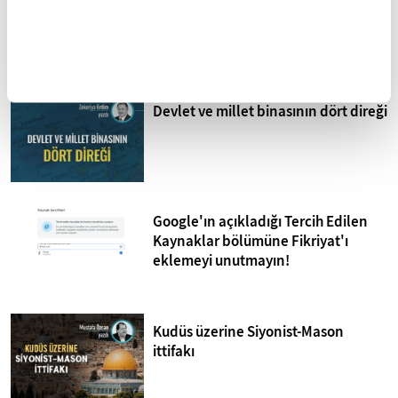
Mohammed Omer'in kaleminden
Bombardıman Uçakları ve Tanklar
Arasında Gazze
Devlet ve millet binasının dört direği
Google'ın açıkladığı Tercih Edilen
Kaynaklar bölümüne Fikriyat'ı
eklemeyi unutmayın!
Kudüs üzerine Siyonist-Mason
ittifakı