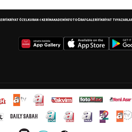
LER
FİKRİYAT ÖZEL
KURAN-I KERİM
AKADEMİK
FOTOĞRAF
GALERİ
FİKRİYAT TV
YAZARLA