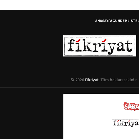
Bölüm
ANASAYFA
GÜNDEM
LİSTE
2026
Fikriyat
. Tüm hakları saklıdır.