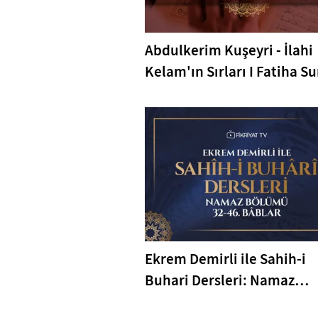
Abdulkerim Kuşeyri - İlahi
Kelam'ın Sırları I Fatiha Su
6-7 Ayetler Tefsiri
Ekrem Demirli ile Sahih-i
Buhari Dersleri: Namaz
Bölümü 32-46. Bâblar - 40.