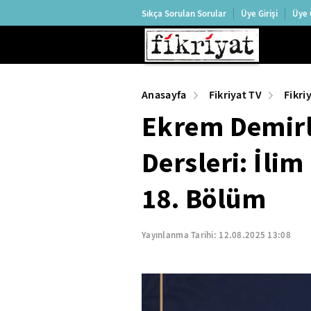
Sıkça Sorulan Sorular
Üye Girişi
Üye 
Anasayfa
Fikriyat TV
Fikri
Ekrem Demirli
Dersleri: İli
18. Bölüm
Yayınlanma Tarihi:
12.08.2025 13:08