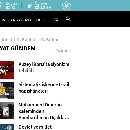
Bugün
Öğlene
32°C
03:12:33
 TV
FİKRİYAT ÖZEL
DİNLE
Bölümü 1-4. Bâblar - 18. Bölüm
İYAT GÜNDEM
Tümü
Kuzey Kıbrıs'ta siyonizm
tehdidi
Sistematik işkence İsrail
hapishaneleri
Mohammed Omer'in
kaleminden
Bombardıman Uçakları
ve Tanklar Arasında
Devlet ve millet