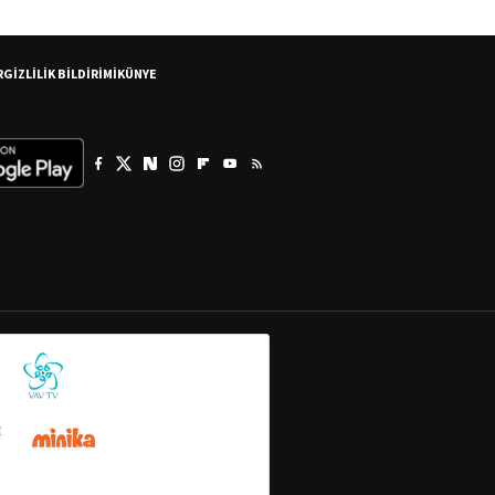
R
GİZLİLİK BİLDİRİMİ
KÜNYE