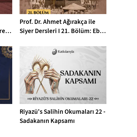
Prof. Dr. Ahmet Ağırakça ile
resi
Siyer Dersleri I 21. Bölüm: Ebu
Zer el-Gıfari'nin Müslüman
Oluşu
Riyazü's Salihin Okumaları 22 -
Sadakanın Kapsamı