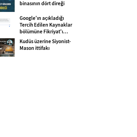
Gazze
binasının dört direği
Google'ın açıkladığı
Tercih Edilen Kaynaklar
bölümüne Fikriyat'ı
eklemeyi unutmayın!
Kudüs üzerine Siyonist-
Mason ittifakı