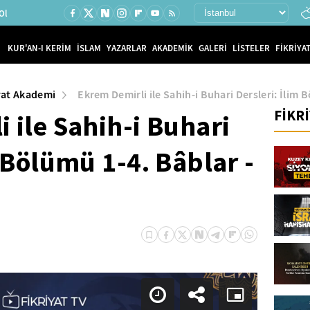
Ol
KUR'AN-I KERİM
İSLAM
YAZARLAR
AKADEMİK
GALERİ
LİSTELER
FİKRİYAT
yat Akademi
Ekrem Demirli ile Sahih-i Buhari Dersleri: İlim 
FİKR
 ile Sahih-i Buhari
m Bölümü 1-4. Bâblar -