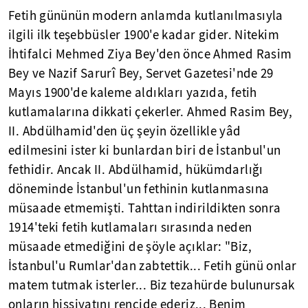
Fetih gününün modern anlamda kutlanılmasıyla
ilgili ilk teşebbüsler 1900'e kadar gider. Nitekim
İhtifalci Mehmed Ziya Bey'den önce Ahmed Rasim
Bey ve Nazif Sarurî Bey, Servet Gazetesi'nde 29
Mayıs 1900'de kaleme aldıkları yazıda, fetih
kutlamalarına dikkati çekerler. Ahmed Rasim Bey,
II. Abdülhamid'den üç şeyin özellikle yâd
edilmesini ister ki bunlardan biri de İstanbul'un
fethidir. Ancak II. Abdülhamid, hükümdarlığı
döneminde İstanbul'un fethinin kutlanmasına
müsaade etmemişti. Tahttan indirildikten sonra
1914'teki fetih kutlamaları sırasında neden
müsaade etmediğini de şöyle açıklar: "Biz,
İstanbul'u Rumlar'dan zabtettik... Fetih günü onlar
matem tutmak isterler... Biz tezahürde bulunursak
onların hissiyatını rencide ederiz... Benim