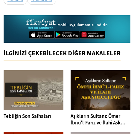
Mobil Uygulamamızı İndirin
İLGİNİZİ ÇEKEBİLECEK DİĞER MAKALELER
Tebliğin Son Safhaları
Aşıkların Sultanı: Ömer
İbnü'l-Farız ve İlahi Aşk
Yolculuğu