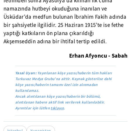
fethinden sonra Ayasofya'da kılınan ilk cuma
namazında hutbeyi okuduğuna inanılan ve
Üsküdar'da medfun bulunan İbrahim Fakih adında
bir şahsiyetle ilgilidir. 25 Haziran 1915'te ise fethe
yaptığı katkıların ön plana çıkarıldığı
Akşemseddin adına bir ihtifal tertip edildi.
Erhan Afyoncu - Sabah
Yasal Uyarı:
Yayınlanan köşe yazısı/haberin tüm hakları
Turkuvaz Medya Grubu'na aittir. Kaynak gösterilse dahi
köşe yazısı/haberin tamamı özel izin alınmadan
kullanılamaz.
Ancak alıntılanan köşe yazısı/haberin bir bölümü,
alıntılanan habere aktif link verilerek kullanılabilir.
Ayrıntılar için lütfen
tıklayın
.
İstanbul
Yunanistan