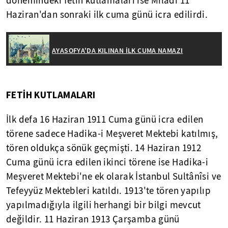
dönemindeki fetih kutlamaları ise Miladi 11
Haziran'dan sonraki ilk cuma günü icra edilirdi.
AYASOFYA'DA KILINAN İLK CUMA NAMAZI
FETİH KUTLAMALARI
İlk defa 16 Haziran 1911 Cuma günü icra edilen
törene sadece Hadika-i Meşveret Mektebi katılmış,
tören oldukça sönük geçmişti. 14 Haziran 1912
Cuma günü icra edilen ikinci törene ise Hadika-i
Meşveret Mektebi'ne ek olarak İstanbul Sultânîsi ve
Tefeyyüz Mektebleri katıldı. 1913'te tören yapılıp
yapılmadığıyla ilgili herhangi bir bilgi mevcut
değildir. 11 Haziran 1913 Çarşamba günü