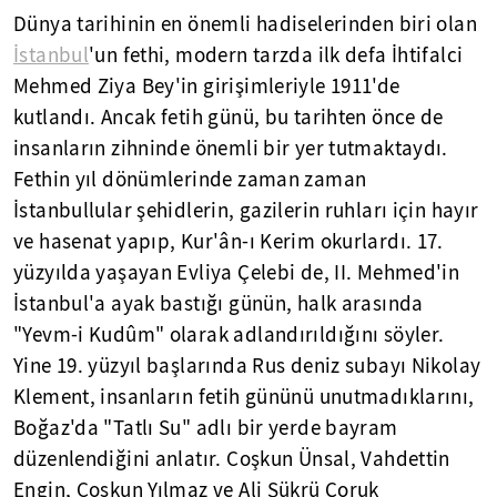
Dünya tarihinin en önemli hadiselerinden biri olan
İstanbul
'un fethi, modern tarzda ilk defa İhtifalci
Mehmed Ziya Bey'in girişimleriyle 1911'de
kutlandı. Ancak fetih günü, bu tarihten önce de
insanların zihninde önemli bir yer tutmaktaydı.
Fethin yıl dönümlerinde zaman zaman
İstanbullular şehidlerin, gazilerin ruhları için hayır
ve hasenat yapıp, Kur'ân-ı Kerim okurlardı. 17.
yüzyılda yaşayan Evliya Çelebi de, II. Mehmed'in
İstanbul'a ayak bastığı günün, halk arasında
"Yevm-i Kudûm" olarak adlandırıldığını söyler.
Yine 19. yüzyıl başlarında Rus deniz subayı Nikolay
Klement, insanların fetih gününü unutmadıklarını,
Boğaz'da "Tatlı Su" adlı bir yerde bayram
düzenlendiğini anlatır. Coşkun Ünsal, Vahdettin
Engin, Coşkun Yılmaz ve Ali Şükrü Çoruk