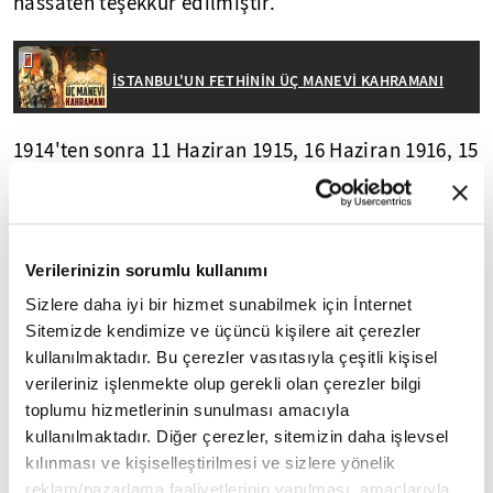
hassaten teşekkür edilmiştir.
İSTANBUL'UN FETHİNİN ÜÇ MANEVİ KAHRAMANI
1914'ten sonra 11 Haziran 1915, 16 Haziran 1916, 15
Haziran 1917 Cuma günleri genel olarak aynı
şekilde tören icra edildi. 1918'e gelindiğinde
kutlamanın günüyle ilgili bir düzenleme yapıldı.
Verilerinizin sorumlu kullanımı
Bu manada Miladi 29 Mayıs 1918 Çarşamba fetih
günü kabul edildi, 31 Mayıs 1918'de de tören
Sizlere daha iyi bir hizmet sunabilmek için İnternet
Sitemizde kendimize ve üçüncü kişilere ait çerezler
yapılacağı duyuruldu. Ancak gece Fatih semtinde
kullanılmaktadır. Bu çerezler vasıtasıyla çeşitli kişisel
çıkan yangından dolayı tören iptal edildi. İstanbul,
verileriniz işlenmekte olup gerekli olan çerezler bilgi
6 Ekim 1923'e kadar işgal altında kaldı. Bu tarihten
toplumu hizmetlerinin sunulması amacıyla
sonra, fetih yerine 6 Ekim'de İstanbul'un
kullanılmaktadır. Diğer çerezler, sitemizin daha işlevsel
kurtuluşuyla ilgili törenler icra edildi. Fethin
kılınması ve kişiselleştirilmesi ve sizlere yönelik
500'üncü yılı olan 29 Mayıs 1953'te tekrar icra
reklam/pazarlama faaliyetlerinin yapılması, amaçlarıyla