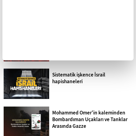
Özgün Sesi: Kaygusuz
medeniyete vefa
Abdal
FİKRİYAT GÜNDEM
Tümü
Kuzey Kıbrıs'ta siyonizm tehdidi
Sistematik işkence İsrail
hapishaneleri
Mohammed Omer'in kaleminden
Bombardıman Uçakları ve Tanklar
Arasında Gazze