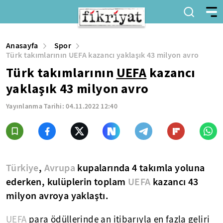
Anasayfa
Spor
Türk takımlarının UEFA kazancı yaklaşık 43 milyon avro
Türk takımlarının
UEFA
kazancı
yaklaşık 43 milyon avro
Yayınlanma Tarihi:
04.11.2022 12:40
Türkiye
,
Avrupa
kupalarında 4 takımla yoluna
ederken, kulüplerin toplam
UEFA
kazancı 43
milyon avroya yaklaştı.
UEFA
para ödüllerinde an itibarıyla en fazla geliri