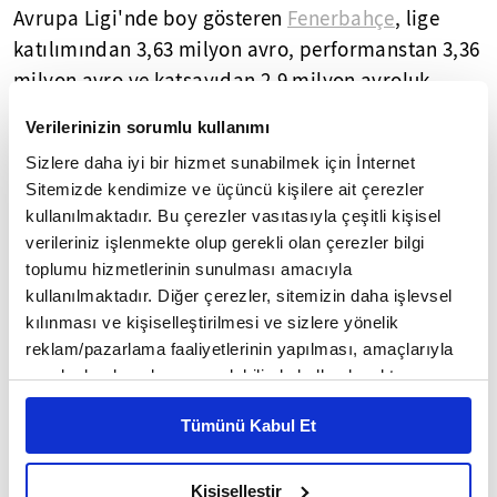
Avrupa Ligi'nde boy gösteren
Fenerbahçe
, lige
katılımından 3,63 milyon avro, performanstan 3,36
milyon avro ve katsayıdan 2,9 milyon avroluk
ödülü hanesine yazdırdı.
Verilerinizin sorumlu kullanımı
Sarı-lacivertli ekip ayrıca grup maçlarını lider
Sizlere daha iyi bir hizmet sunabilmek için İnternet
Sitemizde kendimize ve üçüncü kişilere ait çerezler
tamamladığı için 1,1 milyon avro ve son 16'ya
kullanılmaktadır. Bu çerezler vasıtasıyla çeşitli kişisel
kaldığı gerekçesiyle de 0,5 milyon avro alacak.
verileriniz işlenmekte olup gerekli olan çerezler bilgi
toplumu hizmetlerinin sunulması amacıyla
Market kaleminden de Trabzonspor gibi 2,5 milyon
kullanılmaktadır. Diğer çerezler, sitemizin daha işlevsel
avro kazanacak Fenerbahçe, toplamda 13,9 milyon
kılınması ve kişiselleştirilmesi ve sizlere yönelik
avroluk gelire ulaşmış durumda.
reklam/pazarlama faaliyetlerinin yapılması, amaçlarıyla
sınırlı olarak açık rızanız dahilinde kullanılacaktır.
Başakşehir 7,2, Sivasspor 6,7 milyon avro gelir
Çerezlere ilişkin tercihlerinizi çerez paneli vasıtasıyla
elde etti
Tümünü Kabul Et
belirleyebilirsiniz. Çerezlere ilişkin detaylı bilgi için
Konferans Ligi'nde mücadele eden Medipol
Ayarlar butonuna tıklayabilir,
Çerez Bilgilendirme
Metnimizi ziyaret edebilirsiniz.
Başakşehir ve Demir Grup
Sivasspor
, lige
Kişiselleştir