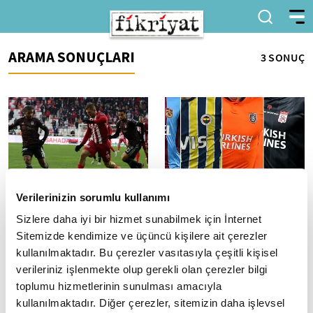
ARAMA SONUÇLARI
3 SONUÇ
Verilerinizin sorumlu kullanımı
Beşiktaş, Sivas'ta yenildi
Türk takımlarının UEFA
kazancı yaklaşık 43 milyon
Spor Toto Süper Lig'in 23. hafta
Sizlere daha iyi bir hizmet sunabilmek için İnternet
maçında Demir Grup Sivasspor,
avro
Sitemizde kendimize ve üçüncü kişilere ait çerezler
sahasında Beşiktaş'ı 1-0 mağlup
Türkiye, Avrupa kupalarında 4
kullanılmaktadır. Bu çerezler vasıtasıyla çeşitli kişisel
etti.
takımla yoluna ederken,
verileriniz işlenmekte olup gerekli olan çerezler bilgi
kulüplerin toplam UEFA kazancı
toplumu hizmetlerinin sunulması amacıyla
43 milyon avroya yaklaştı.
kullanılmaktadır. Diğer çerezler, sitemizin daha işlevsel