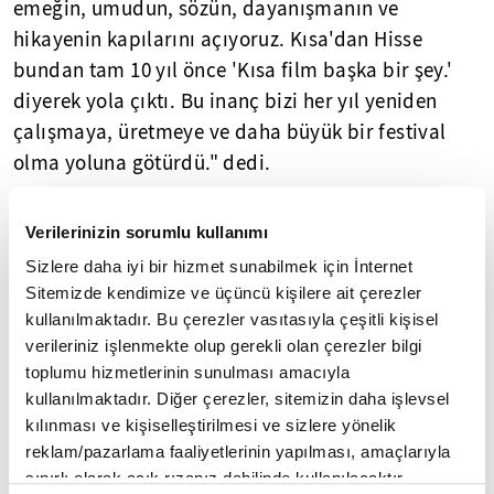
emeğin, umudun, sözün, dayanışmanın ve
hikayenin kapılarını açıyoruz. Kısa'dan Hisse
bundan tam 10 yıl önce 'Kısa film başka bir şey.'
diyerek yola çıktı. Bu inanç bizi her yıl yeniden
çalışmaya, üretmeye ve daha büyük bir festival
olma yoluna götürdü." dedi.
Özcan, festivalin sadece kısa filmleri göstermekten
Verilerinizin sorumlu kullanımı
ibaret olmadığına işaret ederek, "Bu festival artık
Sizlere daha iyi bir hizmet sunabilmek için İnternet
kısa filmin kıymetini bilen, kültürel değerini
Sitemizde kendimize ve üçüncü kişilere ait çerezler
koruyan ve bu değerleri geleceğe aktaran bir
kullanılmaktadır. Bu çerezler vasıtasıyla çeşitli kişisel
sinema ekosistemi haline geldi. Bu yıl
verileriniz işlenmekte olup gerekli olan çerezler bilgi
dördüncüsünü tamamlayan atölyemiz de genç
toplumu hizmetlerinin sunulması amacıyla
sinemacıların üretim disiplinini güçlendiren,
kullanılmaktadır. Diğer çerezler, sitemizin daha işlevsel
kılınması ve kişiselleştirilmesi ve sizlere yönelik
sürdürülebilir bir eğitim modeli sunuyor."
reklam/pazarlama faaliyetlerinin yapılması, amaçlarıyla
değerlendirmesini yaptı.
sınırlı olarak açık rızanız dahilinde kullanılacaktır.