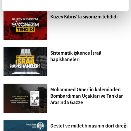
Kuzey Kıbrıs'ta siyonizm tehdidi
Sistematik işkence İsrail
hapishaneleri
Mohammed Omer'in kaleminden
Bombardıman Uçakları ve Tanklar
Arasında Gazze
Devlet ve millet binasının dört direği