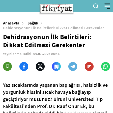
Anasayfa
Sağlık
Dehidrasyonun İlk Belirtileri: Dikkat Edilmesi Gerekenler
Dehidrasyonun İlk Belirtileri:
Dikkat Edilmesi Gerekenler
Yayınlanma Tarihi:
09.07.2026 08:46
Yaz sıcaklarında yaşanan baş ağrısı, halsizlik ve
yorgunluk hissini sıcak havaya bağlayıp
geçiştiriyor musunuz? Biruni Üniversitesi Tıp
Fakültesi'nden Prof. Dr. Rauf Onur Ek, bu