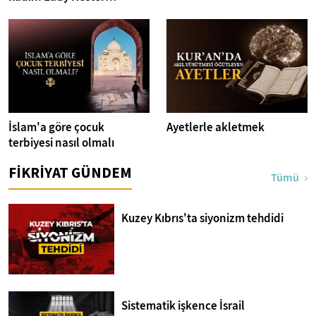
Stanhope
İslam'a göre çocuk
Ayetlerle akletmek
terbiyesi nasıl olmalı
FİKRİYAT GÜNDEM
Tümü
Kuzey Kıbrıs'ta siyonizm tehdidi
Sistematik işkence İsrail