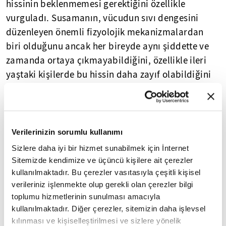
hissinin beklenmemesi gerektiğini özellikle
vurguladı. Susamanın, vücudun sıvı dengesini
düzenleyen önemli fizyolojik mekanizmalardan
biri olduğunu ancak her bireyde aynı şiddette ve
zamanda ortaya çıkmayabildiğini, özellikle ileri
yaştaki kişilerde bu hissin daha zayıf olabildiğini
anlattı.
Sıcak havalarda vücudun ısı dengesini korumak
için terleme mekanizmasını kullandığına işaret
Verilerinizin sorumlu kullanımı
eden Prof. Dr. Ek, kaybedilen sıvının yeterince
Sizlere daha iyi bir hizmet sunabilmek için İnternet
yerine konulmadığında dolaşım ve ısı düzenleme
Sitemizde kendimize ve üçüncü kişilere ait çerezler
mekanizmalarının daha fazla zorlanabileceğini
kullanılmaktadır. Bu çerezler vasıtasıyla çeşitli kişisel
vurguladı. Çocuklar, ileri yaştaki bireyler ve sıcak
verileriniz işlenmekte olup gerekli olan çerezler bilgi
ortamda uzun süre çalışan kişilerin daha dikkatli
toplumu hizmetlerinin sunulması amacıyla
kullanılmaktadır. Diğer çerezler, sitemizin daha işlevsel
olması gerektiğini belirten uzman, sıcak havalarda
kılınması ve kişiselleştirilmesi ve sizlere yönelik