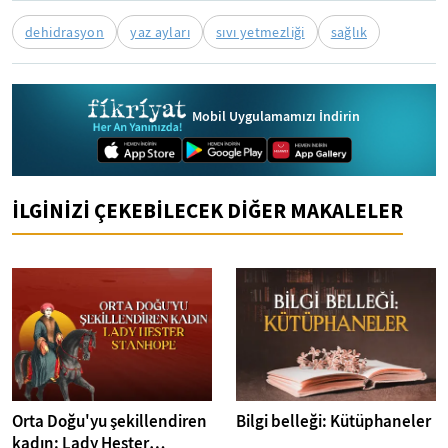
dehidrasyon
yaz ayları
sıvı yetmezliği
sağlık
Mobil Uygulamamızı İndirin
İLGİNİZİ ÇEKEBİLECEK DİĞER MAKALELER
Orta Doğu'yu şekillendiren
Bilgi belleği: Kütüphaneler
kadın: Lady Hester