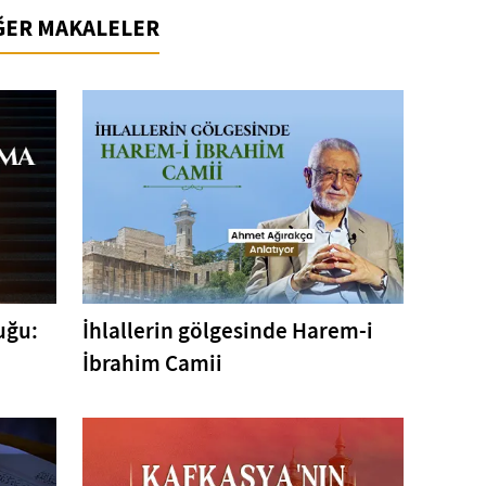
İĞER MAKALELER
uğu:
İhlallerin gölgesinde Harem-i
İbrahim Camii