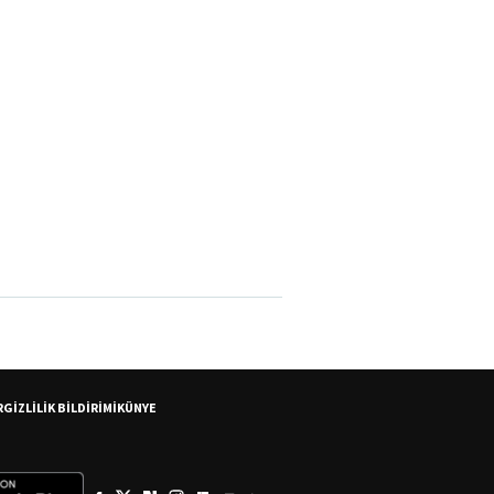
R
GİZLİLİK BİLDİRİMİ
KÜNYE