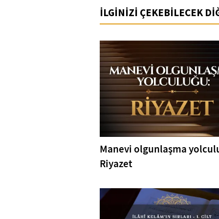
İLGİNİZİ ÇEKEBİLECEK D
Manevi olgunlaşma yolcul
Riyazet