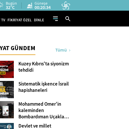
Bugün
Güneşe
32°C
00:20:33
 TV
FİKRİYAT ÖZEL
DİNLE
İYAT GÜNDEM
Tümü
Kuzey Kıbrıs'ta siyonizm
tehdidi
Sistematik işkence İsrail
hapishaneleri
Mohammed Omer'in
kaleminden
Bombardıman Uçakları
ve Tanklar Arasında
Devlet ve millet