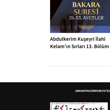
Abdulkerim Kuşeyri İlahi
Kelam'ın Sırları 13. Bölüm 
Bakara Suresi 31-33. Ayetl
Tefsiri
ANASAYFA
GÜNDEM
LİSTE