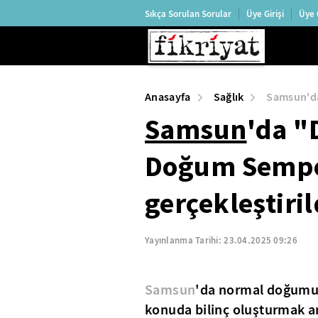
Sıkça Sorulan Sorular
Üye Girişi
Üye 
Anasayfa
Sağlık
Samsun'da
Samsun
'da "
Doğum Semp
gerçekleştiril
Yayınlanma Tarihi:
23.04.2025 09:26
Samsun
'da normal doğumu
konuda bilinç oluşturmak 