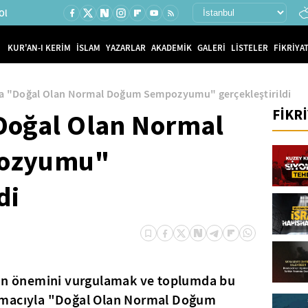
Ol
KUR'AN-I KERİM
İSLAM
YAZARLAR
AKADEMİK
GALERİ
LİSTELER
FİKRİYAT
 "Doğal Olan Normal Doğum Sempozyumu" gerçekleştirildi
FİKR
Doğal Olan Normal
ozyumu"
di
n önemini vurgulamak ve toplumda bu
amacıyla "Doğal Olan Normal Doğum