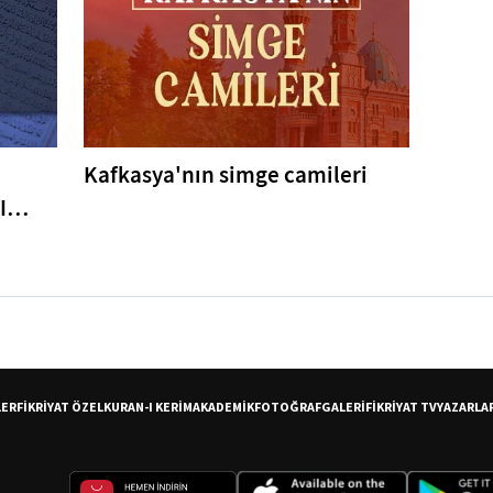
Kafkasya'nın simge camileri
I
er
LER
FİKRİYAT ÖZEL
KURAN-I KERİM
AKADEMİK
FOTOĞRAF
GALERİ
FİKRİYAT TV
YAZARLA