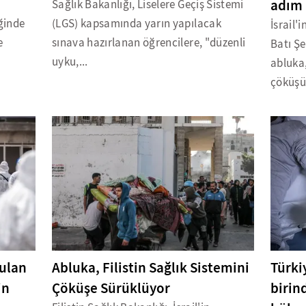
adım 
Sağlık Bakanlığı, Liselere Geçiş Sistemi
iğinde
(LGS) kapsamında yarın yapılacak
İsrail'
e
sınava hazırlanan öğrencilere, "düzenli
Batı Ş
uyku,...
abluka,
çöküşü
ulan
Abluka, Filistin Sağlık Sistemini
Türki
in
Çöküşe Sürüklüyor
birin