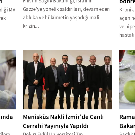
tı
böbre
Filistin Sağlık Bakanlığı, İsrail'in
Gazze'ye yönelik saldırıları, devam eden
ldiği MV
Kronik 
abluka ve hükümetin yaşadığı mali
rek
açan n
krizin...
ve hip
hastalı
sında
Menisküs Nakli İzmir'de Canlı
Ramaz
Cerrahi Yayınıyla Yapıldı
Bakan
ilere
Dokuz Eylül Üniversitesi Tıp
Sağlık