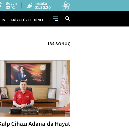
Bugün
İmsaka
32°C
01:30:19
 TV
FİKRİYAT ÖZEL
DİNLE
184 SONUÇ
 Kalp Cihazı Adana'da Hayat