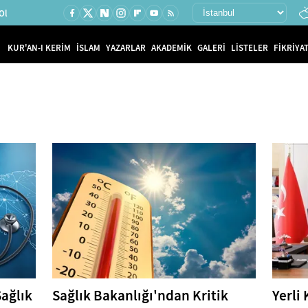
Ol
KUR'AN-I KERİM
İSLAM
YAZARLAR
AKADEMİK
GALERİ
LİSTELER
FİKRİYAT
ağlık
Sağlık Bakanlığı'ndan Kritik
Yerli