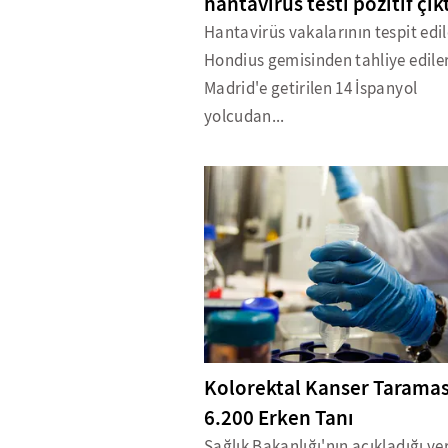
hantavirüs testi pozitif çık
Hantavirüs vakalarının tespit edi
Hondius gemisinden tahliye edile
Madrid'e getirilen 14 İspanyol
yolcudan...
Kolorektal Kanser Tarama
6.200 Erken Tanı
Sağlık Bakanlığı'nın açıkladığı ver