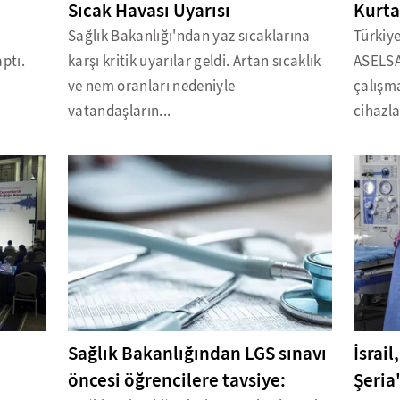
Sıcak Havası Uyarısı
Kurta
Sağlık Bakanlığı'ndan yaz sıcaklarına
Türkiy
ptı.
karşı kritik uyarılar geldi. Artan sıcaklık
ASELSA
ve nem oranları nedeniyle
çalışma
vatandaşların...
cihazlar
Sağlık Bakanlığından LGS sınavı
İsrai
öncesi öğrencilere tavsiye:
Şeria