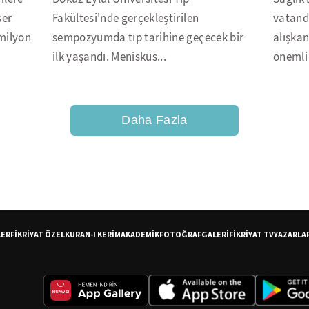
ser
Fakültesi'nde gerçekleştirilen
vatand
milyon
sempozyumda tıp tarihine geçecek bir
alışkan
ilk yaşandı. Menisküs...
önemli 
Daha Fazla
LER
FİKRİYAT ÖZEL
KURAN-I KERİM
AKADEMİK
FOTOĞRAF
GALERİ
FİKRİYAT TV
YAZARLA