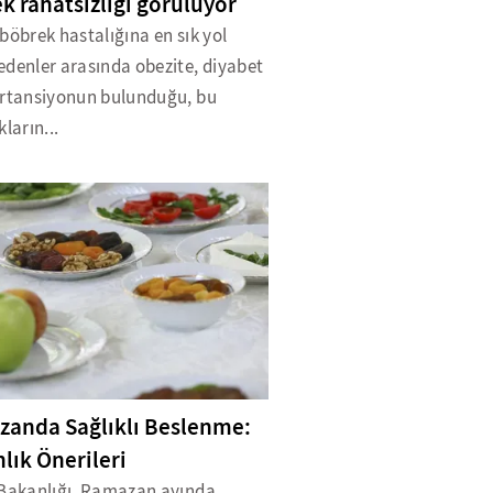
k rahatsızlığı görülüyor
böbrek hastalığına en sık yol
edenler arasında obezite, diyabet
ertansiyonun bulunduğu, bu
kların...
anda Sağlıklı Beslenme:
lık Önerileri
 Bakanlığı, Ramazan ayında