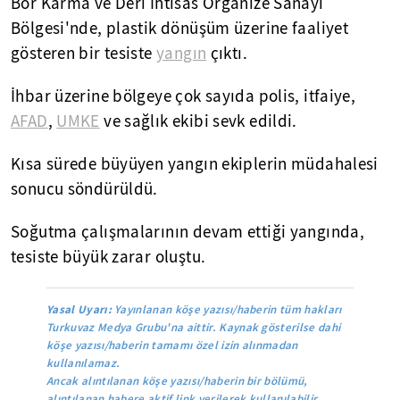
Bor Karma ve Deri İhtisas Organize Sanayi
Bölgesi'nde, plastik dönüşüm üzerine faaliyet
gösteren bir tesiste
yangın
çıktı.
İhbar üzerine bölgeye çok sayıda polis, itfaiye,
AFAD
,
UMKE
ve sağlık ekibi sevk edildi.
Kısa sürede büyüyen yangın ekiplerin müdahalesi
sonucu söndürüldü.
Soğutma çalışmalarının devam ettiği yangında,
tesiste büyük zarar oluştu.
Yasal Uyarı:
Yayınlanan köşe yazısı/haberin tüm hakları
Turkuvaz Medya Grubu'na aittir. Kaynak gösterilse dahi
köşe yazısı/haberin tamamı özel izin alınmadan
kullanılamaz.
Ancak alıntılanan köşe yazısı/haberin bir bölümü,
alıntılanan habere aktif link verilerek kullanılabilir.