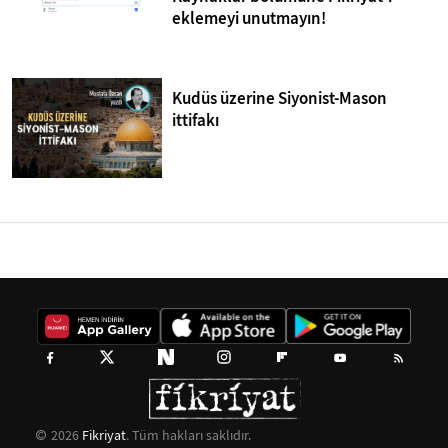
eklemeyi unutmayın!
Kudüs üzerine Siyonist-Mason
ittifakı
2026
Fikriyat
. Tüm hakları saklıdır.