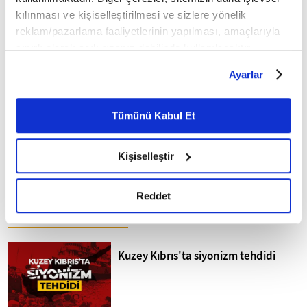
kılınması ve kişiselleştirilmesi ve sizlere yönelik
Toplumsal bir dayanışma:
Tarihe Tanıklık: Macar
reklam/pazarlama faaliyetlerinin yapılması, amaçlarıyla
Ahilik
Arşivinden 1860'lardan
sınırlı olarak açık rızanız dahilinde kullanılacaktır.
İstanbul Fotoğrafları
Çerezlere ilişkin tercihlerinizi çerez paneli vasıtasıyla
Ayarlar
belirleyebilirsiniz. Çerezlere ilişkin detaylı bilgi için
Ayarlar butonuna tıklayabilir,
Çerez Bilgilendirme
Metnimizi ziyaret edebilirsiniz.
Tümünü Kabul Et
6698 sayılı Kişisel Verilerin Korunması Kanunu uyarınca
hazırlanmış olan İnternet Sitesi Aydınlatma Metnimizi
Kişiselleştir
okumak ve sitemizi ziyaretiniz kapsamında
Bir çiftlik hikayesi: Fareler
Avlu ile Meydan
gerçekleştirilen veri işleme faaliyetleri ile ilgili daha
ve İnsanlar
detaylı bilgi almak için lütfen
tıklayınız.
Reddet
FİKRİYAT GÜNDEM
Tümü
Kuzey Kıbrıs'ta siyonizm tehdidi