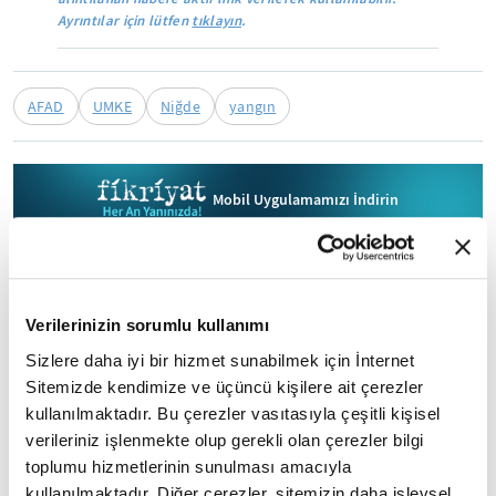
Ayrıntılar için lütfen
tıklayın
.
AFAD
UMKE
Niğde
yangın
Mobil Uygulamamızı İndirin
İLGİNİZİ ÇEKEBİLECEK DİĞER MAKALELER
Verilerinizin sorumlu kullanımı
Sizlere daha iyi bir hizmet sunabilmek için İnternet
Sitemizde kendimize ve üçüncü kişilere ait çerezler
kullanılmaktadır. Bu çerezler vasıtasıyla çeşitli kişisel
verileriniz işlenmekte olup gerekli olan çerezler bilgi
toplumu hizmetlerinin sunulması amacıyla
kullanılmaktadır. Diğer çerezler, sitemizin daha işlevsel