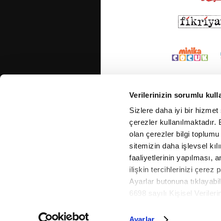
Verilerinizin sorumlu kull
Sizlere daha iyi bir hizmet
çerezler kullanılmaktadır. B
olan çerezler bilgi toplumu
sitemizin daha işlevsel kıl
faaliyetlerinin yapılması, a
ilişkin tercihlerinizi çerez 
Ayarlar butonuna tıklayabil
6698 sayılı Kişisel Verile
Metnimizi okumak ve sitemiz
daha detaylı bilgi almak iç
Ayarlar
Cop