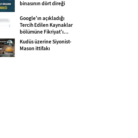
Gazze
binasının dört direği
Google'ın açıkladığı
Tercih Edilen Kaynaklar
bölümüne Fikriyat'ı
eklemeyi unutmayın!
Kudüs üzerine Siyonist-
Mason ittifakı