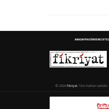
Bakara Suresi 31-33. Ayetl
Tefsiri
ANASAYFA
GÜNDEM
LİSTE
2026
Fikriyat
. Tüm hakları saklıdır.