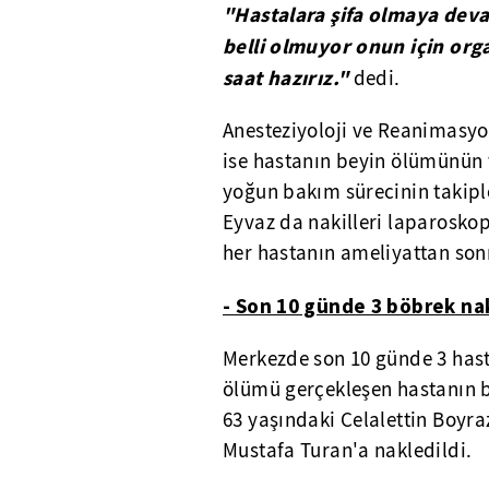
"Hastalara şifa olmaya dev
belli olmuyor onun için orga
saat hazırız."
dedi.
Anesteziyoloji ve Reanimasyon
ise hastanın beyin ölümünün t
yoğun bakım sürecinin takiple
Eyvaz da nakilleri laparoskopi
her hastanın ameliyattan son
- Son 10 günde 3 böbrek nak
Merkezde son 10 günde 3 hasta
ölümü gerçekleşen hastanın ba
63 yaşındaki Celalettin Boyraz
Mustafa Turan'a nakledildi.