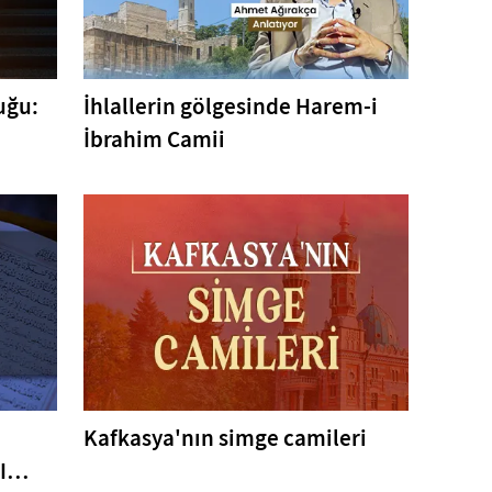
uğu:
İhlallerin gölgesinde Harem-i
İbrahim Camii
Kafkasya'nın simge camileri
I