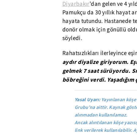
Diyarbakır
'dan gelen ve 4 yı
Pamukçu da 30 yıllık hayat a
hayata tutundu. Hastanede 
donör olmak için gönüllü ol
söyledi.
Rahatsızlıkları ilerleyince eş
aydır diyalize giriyorum. Eş
gelmek 7 saat sürüyordu. Sık
böbreğini verdi. Yaşadığım 
Yasal Uyarı:
Yayınlanan köşe 
Grubu'na aittir. Kaynak göste
alınmadan kullanılamaz.
Ancak alıntılanan köşe yazısı
link verilerek kullanılabilir. A