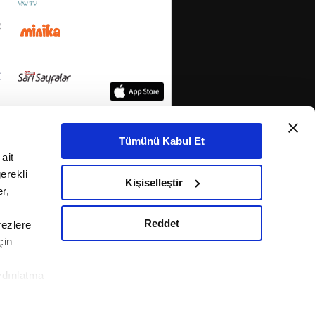
Tümünü Kabul Et
ait
erekli
Kişiselleştir
r,
Reddet
rezlere
çin
ydınlatma
le ilgili
KETİ