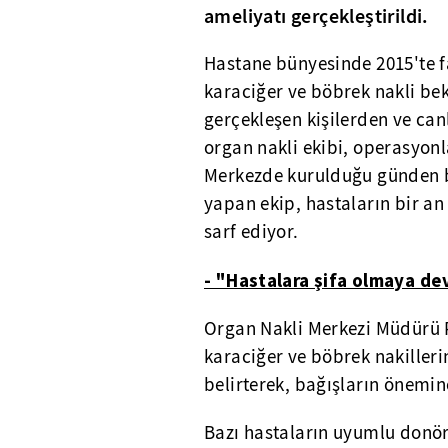
ameliyatı gerçekleştirildi.
Hastane bünyesinde 2015'te f
karaciğer ve böbrek nakli be
gerçekleşen kişilerden ve canl
organ nakli ekibi, operasyonl
Merkezde kurulduğu günden b
yapan ekip, hastaların bir a
sarf ediyor.
- "Hastalara şifa olmaya d
Organ Nakli Merkezi Müdürü Pr
karaciğer ve böbrek nakille
belirterek, bağışların önemine
Bazı hastaların uyumlu donör