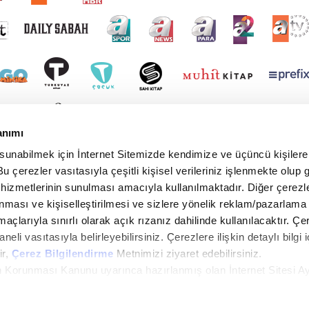
anımı
 sunabilmek için İnternet Sitemizde kendimize ve üçüncü kişilere 
u çerezler vasıtasıyla çeşitli kişisel verileriniz işlenmekte olup g
 hizmetlerinin sunulması amacıyla kullanılmaktadır. Diğer çerezle
ınması ve kişiselleştirilmesi ve sizlere yönelik reklam/pazarlama
maçlarıyla sınırlı olarak açık rızanız dahilinde kullanılacaktır. Çe
paneli vasıtasıyla belirleyebilirsiniz. Çerezlere ilişkin detaylı bilgi i
ir,
Çerez Bilgilendirme
Metnimizi ziyaret edebilirsiniz.
rin Korunması Kanunu uyarınca hazırlanmış olan İnternet Sitesi A
i ziyaretiniz kapsamında gerçekleştirilen veri işleme faaliyetleri i
in lütfen
tıklayınız.
yright © 2026 Tüm hakları saklıdır. TURKUVAZ HABERLEŞME VE YAYINCILIK ANONİM ŞİR