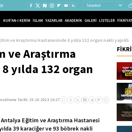
Ol
KUR'AN-I KERİM
İSLAM
YAZARLAR
AKADEMİK
GALERİ
LİSTELER
FİKRİYAT
itim ve Araştırma Hastanesinde 8 yılda 132 organ nakli yapıldı
FİKR
m ve Araştırma
8 yılda 132 organ
ncelleme Tarihi:
25.10.2023 16:27
i Antalya Eğitim ve Araştırma Hastanesi
yılda 39 karaciğer ve 93 böbrek nakli