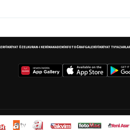
er
LER
FİKRİYAT ÖZEL
KURAN-I KERİM
AKADEMİK
FOTOĞRAF
GALERİ
FİKRİYAT TV
YAZARLA