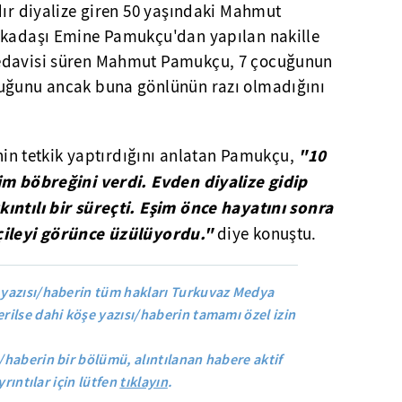
ldır diyalize giren 50 yaşındaki Mahmut
rkadaşı Emine Pamukçu'dan yapılan nakille
tedavisi süren Mahmut Pamukçu, 7 çocuğunun
duğunu ancak buna gönlünün razı olmadığını
"10
inin tetkik yaptırdığını anlatan Pamukçu,
im böbreğini verdi. Evden diyalize gidip
ıntılı bir süreçti. Eşim önce hayatını sonra
çileyi görünce üzülüyordu."
diye konuştu.
yazısı/haberin tüm hakları Turkuvaz Medya
rilse dahi köşe yazısı/haberin tamamı özel izin
/haberin bir bölümü, alıntılanan habere aktif
yrıntılar için lütfen
tıklayın
.