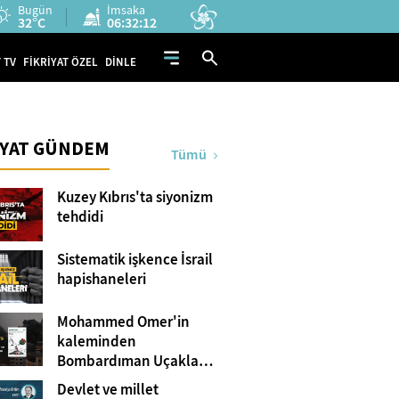
Bugün
İmsaka
32°C
06:32:11
 TV
FİKRİYAT ÖZEL
DİNLE
İYAT GÜNDEM
Tümü
Kuzey Kıbrıs'ta siyonizm
tehdidi
Sistematik işkence İsrail
hapishaneleri
Mohammed Omer'in
kaleminden
Bombardıman Uçakları
ve Tanklar Arasında
Devlet ve millet