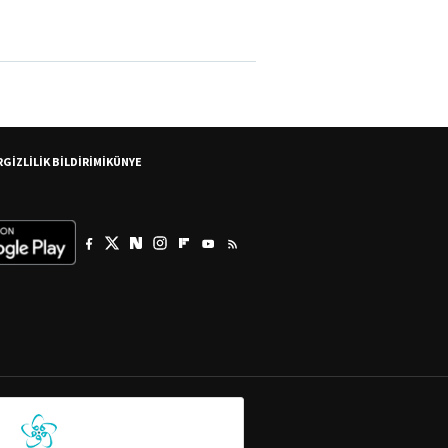
R
GİZLİLİK BİLDİRİMİ
KÜNYE