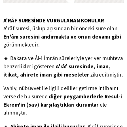
A'RÂF
SURESİNDE VURGULANAN KONULAR
A'râf suresi, üslup açısından bir önceki sure olan
En'âm suresini andırmakta ve onun devamı gibi
görünmektedir.
🔸 Bakara ve Âl-i İmrân sûreleriyle yer yer muhteva
A'râf suresinde, iman,
benzerlikleri gösteren
itikat, ahirete iman gibi meseleler
zikredilmiştir.
Vahiy, nübüvvet ile ilgili deliller getirme intibaını
diğer peygamberlerle Resul-i
verse de bu surede
Ekrem'in (sav) karşılaştıkları durumlar
ele
alınmıştır.
Ahirete iman ile ilgili hususlar
🔸
, A'râf suresinde