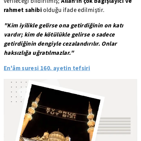
Allah'ın çok bağışlayıcı ve
verileceği bildirilmiş;
rahmet sahibi
olduğu ifade edilmiştir.
"Kim iyilikle gelirse ona getirdiğinin on katı
vardır; kim de kötülükle gelirse o sadece
getirdiğinin dengiyle cezalandırılır. Onlar
haksızlığa uğratılmazlar."
En'âm suresi 160. ayetin tefsiri