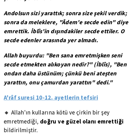
Andolsun sizi yarattık; sonra size şekil verdik;
sonra da meleklere, "Âdem'e secde edin" diye
emrettik. İblîs'in dışındakiler secde ettiler. O
secde edenler arasında yer almadı.
Allah buyurdu: "Ben sana emretmişken seni
secde etmekten alıkoyan nedir?" (İblîs), "Ben
ondan daha üstünüm; çünkü beni ateşten
yarattın, onu çamurdan yarattın" dedi."
A'râf suresi 10-12. ayetlerin tefsiri
🔸 Allah'ın kullarına kötü ve çirkin bir şey
doğru ve güzel olanı emrettiği
emretmediği,
bildirilmiştir.