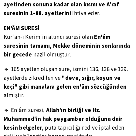
ayetinden sonuna kadar olan kısmı ve A'raf
suresinin 1-88. ayetlerini
ihtiva eder.
EN'ÂM SURESİ
En'âm
Kur'an-ı Kerim'in altıncı suresi olan
suresinin tamamı, Mekke döneminin sonlarında
bir gecede
nazil olmuştur.
🔸 165 ayetten oluşan sure, ismini 136, 138 ve 139.
"deve, sığır, koyun ve
ayetlerde zikredilen ve
keçi" gibi manalara gelen en'âm sözcüğünden
almıştır.
Allah'ın birliği ve Hz.
🔸 En'âm suresi,
Muhammed'in hak peygamber olduğuna dair
kesin belgeler
, puta tapıcılığı red ve iptal eden