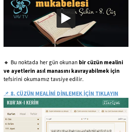
bir cüzün mealini
🔸 Bu noktada her gün okunan
ve ayetlerin asıl manasını kavrayabilmek için
tefsirini okumamız tavsiye edilir.
📌 8. CÜZÜN MEALİNİ DİNLEMEK İÇİN TIKLAYIN