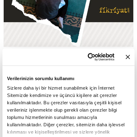
8. Cüz - En'âm suresinin 111-165. ayetleri
8. cüzde yer alan ilk ayetler, daha önceki ayetlerde
Verilerinizin sorumlu kullanımı
müşriklerin tutumları, inat
geniş olarak bildirilen
Sizlere daha iyi bir hizmet sunabilmek için İnternet
ve inkârları zikredilmiş;
her türlü delile rağmen
Sitemizde kendimize ve üçüncü kişilere ait çerezler
onların yine de iman etmeyecekleri bildirilmiştir.
kullanılmaktadır. Bu çerezler vasıtasıyla çeşitli kişisel
verileriniz işlenmekte olup gerekli olan çerezler bilgi
bir mucize getirmesi halinde
🔸 Resulullah'ın
toplumu hizmetlerinin sunulması amacıyla
inanacaklarına dair yemin eden müşriklere
kullanılmaktadır. Diğer çerezler, sitemizin daha işlevsel
kılınması ve kişiselleştirilmesi ve sizlere yönelik
Allah'ın Kur'an'ı indirmesinin yeterli olduğu başka