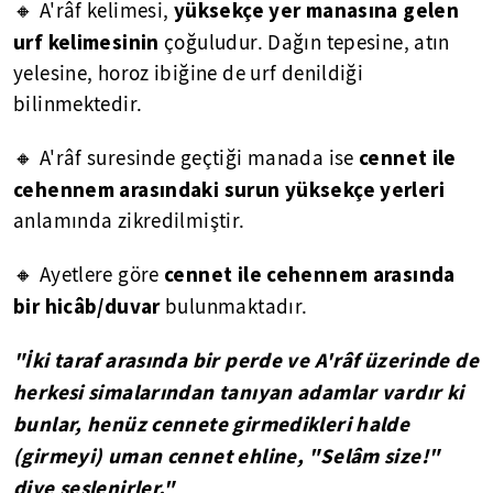
yüksekçe yer manasına gelen
🔸 A'râf kelimesi,
urf kelimesinin
çoğuludur. Dağın tepesine, atın
yelesine, horoz ibiğine de urf denildiği
bilinmektedir.
cennet ile
🔸 A'râf suresinde geçtiği manada ise
cehennem arasındaki surun yüksekçe yerleri
anlamında zikredilmiştir.
cennet ile cehennem arasında
🔸 Ayetlere göre
bir hicâb/duvar
bulunmaktadır.
"İki taraf arasında bir perde ve A'râf üzerinde de
herkesi simalarından tanıyan adamlar vardır ki
bunlar, henüz cennete girmedikleri halde
(girmeyi) uman cennet ehline, "Selâm size!"
diye seslenirler."