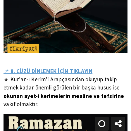
📌 8. CÜZÜ DİNLEMEK İÇİN TIKLAYIN
🔸 Kur'an-ı Kerim'i Arapçasından okuyup takip
etmek kadar önemli görülen bir başka husus ise
okunan ayet-i kerimelerin mealine ve tefsirine
vakıf olmaktır.