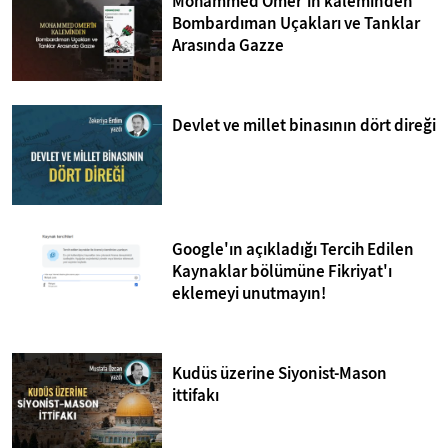
Mohammed Omer'in kaleminden
Bombardıman Uçakları ve Tanklar
Arasında Gazze
Devlet ve millet binasının dört direği
Google'ın açıkladığı Tercih Edilen
Kaynaklar bölümüne Fikriyat'ı
eklemeyi unutmayın!
Kudüs üzerine Siyonist-Mason
ittifakı