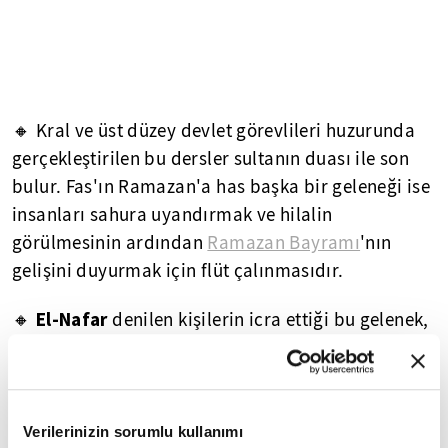
🔸 Kral ve üst düzey devlet görevlileri huzurunda
gerçekleştirilen bu dersler sultanın duası ile son
bulur. Fas'ın Ramazan'a has başka bir geleneği ise
insanları sahura uyandırmak ve hilalin
görülmesinin ardından
Ramazan Bayramı
'nın
gelişini duyurmak için flüt çalınmasıdır.
El-Nafar
🔸
denilen kişilerin icra ettiği bu gelenek,
Fas'ın Ramazan simgelerinden biridir. İftara çorba
ve tatlıyla başlayan halk, sofrada mutlaka
haşlanmış yumurta da bulundurur.
Verilerinizin sorumlu kullanımı