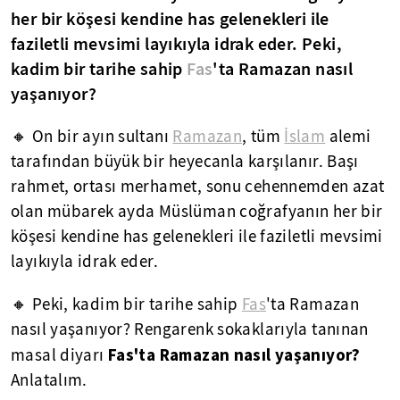
her bir köşesi kendine has gelenekleri ile
faziletli mevsimi layıkıyla idrak eder. Peki,
kadim bir tarihe sahip
Fas
'ta Ramazan nasıl
yaşanıyor?
🔸 On bir ayın sultanı
Ramazan
, tüm
İslam
alemi
tarafından büyük bir heyecanla karşılanır. Başı
rahmet, ortası merhamet, sonu cehennemden azat
olan mübarek ayda Müslüman coğrafyanın her bir
köşesi kendine has gelenekleri ile faziletli mevsimi
layıkıyla idrak eder.
🔸 Peki, kadim bir tarihe sahip
Fas
'ta Ramazan
nasıl yaşanıyor? Rengarenk sokaklarıyla tanınan
Fas'ta Ramazan nasıl yaşanıyor?
masal diyarı
Anlatalım.