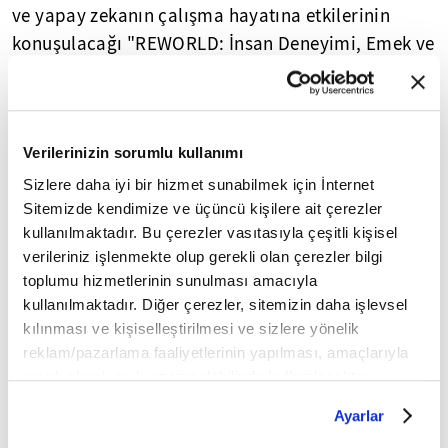
ve yapay zekanın çalışma hayatına etkilerinin
konuşulacağı "REWORLD: İnsan Deneyimi, Emek ve
Yapay Zeka" başlıklı oturumlar gerçekleştirilecek.
Dijital sanatta küresel dolaşım ve yerel hafıza gibi
konuların ele alınacağı söyleşilerin de yapılacağı
Verilerinizin sorumlu kullanımı
festival, çocuklar ve gençler için hazırlanan
Sizlere daha iyi bir hizmet sunabilmek için İnternet
teknoloji odaklı atölye çalışmalarına da ev
Sitemizde kendimize ve üçüncü kişilere ait çerezler
sahipliği yapacak.
kullanılmaktadır. Bu çerezler vasıtasıyla çeşitli kişisel
verileriniz işlenmekte olup gerekli olan çerezler bilgi
Katılımcılar program boyunca "İleri dönüşümden
toplumu hizmetlerinin sunulması amacıyla
kullanılmaktadır. Diğer çerezler, sitemizin daha işlevsel
dijital sanata", "Oyun hamurundan dijital sanata",
kılınması ve kişiselleştirilmesi ve sizlere yönelik
makine öğrenmesi, sanal gerçeklik (VR) ile dijital
reklam/pazarlama faaliyetlerinin yapılması, amaçlarıyla
illüstrasyon, yapay zeka ile animasyon ve oyun içi
sınırlı olarak açık rızanız dahilinde kullanılacaktır.
kostüm tasarımı konularında uygulamalı eğitim
Çerezlere ilişkin tercihlerinizi çerez paneli vasıtasıyla
Ayarlar
alabilecek.
belirleyebilirsiniz. Çerezlere ilişkin detaylı bilgi için