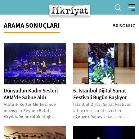
ARAMA SONUÇLARI
50 SONUÇ
Dünyadan Kadın Sesleri
6. İstanbul Dijital Sanat
AKM'de Sahne Aldı
Festivali Bugün Başlıyor
Atatürk Kültür Merkezi'nde
İstanbul Dijital Sanat Festivali
müzisyen Zeynep Betül
altıncı kez sanatseverleri
Akyıldız'ın öncülük ettiği
ağırlıyor. Yapay zeka, sanal
"Dünyadan Kadın Sesleri"
gerçeklik ve dijital medya...
projesi kapsamında...