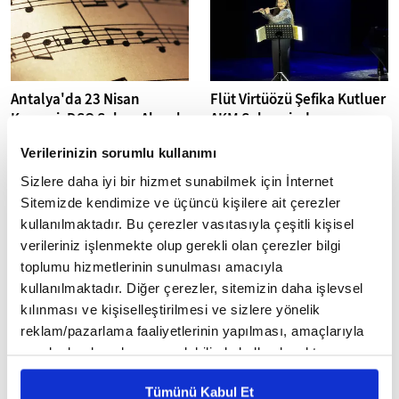
Antalya'da 23 Nisan
Flüt Virtüözü Şefika Kutluer
Konseri: DSO Sahne Alacak
AKM Sahnesinde
Antalya Devlet Senfoni
Flüt virtüözü Şefika Kutluer,
Verilerinizin sorumlu kullanımı
Orkestrası, 23 Nisan Ulusal
"AKM Pazar Resitalleri Sihirli
Egemenlik ve Çocuk Bayramı'nı
Flüt" konseriyle Atatürk Kültür
Sizlere daha iyi bir hizmet sunabilmek için İnternet
özel bir konserle kutlayacak.
Merkezi'nde müzikseverlerle...
Sitemizde kendimize ve üçüncü kişilere ait çerezler
DenizBank...
kullanılmaktadır. Bu çerezler vasıtasıyla çeşitli kişisel
verileriniz işlenmekte olup gerekli olan çerezler bilgi
toplumu hizmetlerinin sunulması amacıyla
kullanılmaktadır. Diğer çerezler, sitemizin daha işlevsel
kılınması ve kişiselleştirilmesi ve sizlere yönelik
reklam/pazarlama faaliyetlerinin yapılması, amaçlarıyla
Hafta Sonu İstanbul:
AKM'de "Erişilebilir
sınırlı olarak açık rızanız dahilinde kullanılacaktır.
Sanatseverlere Özel
Tiyatro" yeni sezonda da
Çerezlere ilişkin tercihlerinizi çerez paneli vasıtasıyla
Etkinlik Rehberi
devam ediyor
Tümünü Kabul Et
belirleyebilirsiniz. Çerezlere ilişkin detaylı bilgi için
İstanbul bu hafta sanatseverler
Türk Telekom, Devlet