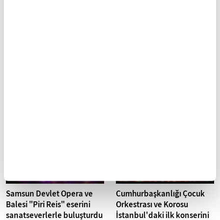
Bolşoy Tiyatrosu, "İstanbul
"Gezen Sinema Tırı"
Kültür Yolu Festivali"
Adana'da sinemaseverlerle
kapsamında AKM'de sahne
buluştu
alacak
Adana'nın Pozantı ilçesinde,
"Gezen Sinema Tırı" ile açık
Dünyanın saygın bale
havada "Çanakkale Son
topluluklarından Bolşoy
Mektup" filminin gösterimi
Tiyatrosu, "İstanbul Kültür Yolu
yapıldı.
Festivali" kapsamında, ilk kez
Atatürk...
Samsun Devlet Opera ve
Cumhurbaşkanlığı Çocuk
Balesi "Piri Reis" eserini
Orkestrası ve Korosu
sanatseverlerle buluşturdu
İstanbul'daki ilk konserini