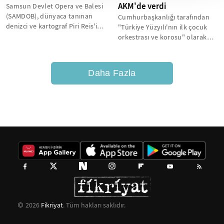
AKM'de verdi
Samsun Devlet Opera ve Balesi
(SAMDOB), dünyaca tanınan
Cumhurbaşkanlığı tarafından
denizci ve kartograf Piri Reis'in
"Türkiye Yüzyılı'nın ilk çocuk
hayatının anlatıldığı eseri...
orkestrası ve korosu" olarak
kurulan Cumhurbaşkanlığı
Çocuk...
Daha Fazla
2026
Fikriyat
. Tüm hakları saklıdır.