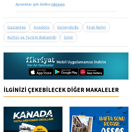
Ayrıntılar için lütfen
tıklayın
.
Gaziantep
Anadolu
Güneydoğu
Fırat Nehri
Kültür ve Turizm Bakanlığı
İzmir
Mobil Uygulamamızı İndirin
İLGİNİZİ ÇEKEBİLECEK DİĞER MAKALELER