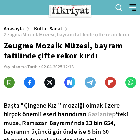
Anasayfa
Kültür Sanat
Zeugma Mozaik Müzesi, bayram tatilinde çifte rekor kırdı
Zeugma Mozaik Müzesi, bayram
tatilinde çifte rekor kırdı
Yayınlanma Tarihi:
02.04.2025 12:18
Başta "Çingene Kızı" mozaiği olmak üzere
birçok önemli eseri barındıran
Gaziantep
'teki
müze, Ramazan Bayramı'nda 23 bin 654,
bayramın üçüncü gününde ise 8 bin 60