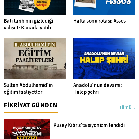
Batı tarihinin gizlediği
Hafta sonu rotası: Assos
vahşet: Kanada yatılı
misyoner okulları
Sultan Abdülhamid'in
Anadolu'nun devamı:
eğitim faaliyetleri
Halep şehri
FİKRİYAT GÜNDEM
Tümü
Kuzey Kıbrıs'ta siyonizm tehdidi