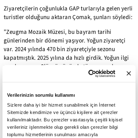
Ziyaretçilerin çoğunlukla GAP turlarıyla gelen yerli
turistler olduğunu aktaran Çomak, şunları söyledi:
"Zeugma Mozaik Müzesi, bu bayram tarihi
günlerinden bir dönemi yaşıyor. Yoğun ziyaretçi
var. 2024 yılında 470 bin ziyaretçiyle sezonu
kapatmıştık. 2025 yılına da hızlı girdik. Yoğun ilgi
var, bayramın 3'üncü gününde tüm zamanların
günlük ziyaretçi rekorunu kırdık. 2025 yılında
sadece Ramazan Bayramı'nda 24 binli rakamlara
yaklaştık. 9 günlük tatil devam ediyor. Özellikle
Verilerinizin sorumlu kullanımı
pazar günüyle birlikte 9 günlük rakamların da
Sizlere daha iyi bir hizmet sunabilmek için İnternet
tarihin en yüksek rakamı olmasını bekliyoruz."
Sitemizde kendimize ve üçüncü kişilere ait çerezler
kullanılmaktadır. Bu çerezler vasıtasıyla çeşitli kişisel
Ziyaretçilerden Fikret Saim Çetin, güzel anı
verileriniz işlenmekte olup gerekli olan çerezler bilgi
biriktirmek için
İzmir
'den buraya geldiklerini
toplumu hizmetlerinin sunulması amacıyla