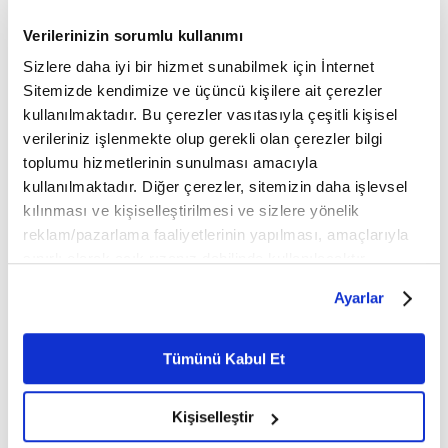
Festivali kapsamında ASELSAN
Listesi'nde yer alan Efes Antik
Çocuk Şenliği Manisa'da...
Verilerinizin sorumlu kullanımı
Kenti, gece müzeciliği
uygulaması kapsamında
Sizlere daha iyi bir hizmet sunabilmek için İnternet
ziyaretçilere yeni bir...
Sitemizde kendimize ve üçüncü kişilere ait çerezler
kullanılmaktadır. Bu çerezler vasıtasıyla çeşitli kişisel
verileriniz işlenmekte olup gerekli olan çerezler bilgi
toplumu hizmetlerinin sunulması amacıyla
kullanılmaktadır. Diğer çerezler, sitemizin daha işlevsel
kılınması ve kişiselleştirilmesi ve sizlere yönelik
ASELSAN EFES-2026'da
İzmir'deki tarihi elektrik
reklam/pazarlama faaliyetlerinin yapılması, amaçlarıyla
Yerli Silah Gücünü Sergiledi
fabrikası alanı inovasyon ve
sınırlı olarak açık rızanız dahilinde kullanılacaktır.
teknoloji üssüne
Cumhurbaşkanı Recep Tayyip
Çerezlere ilişkin tercihlerinizi çerez paneli vasıtasıyla
Erdoğan, Türk Silahlı
dönüştürülecek
Ayarlar
Kuvvetleri'nin en büyük
belirleyebilirsiniz. Çerezlere ilişkin detaylı bilgi için
İzmir'in Konak ilçesindeki tarihi
tatbikatlarından EFES-2026'da
elektrik fabrikası alanı,
Ayarlar butonuna tıklayabilir,
Çerez Bilgilendirme
ASELSAN'ın geliştirdiği...
restorasyon çalışmalarının
Metnimizi ziyaret edebilirsiniz.
Tümünü Kabul Et
ardından inovasyon,
6698 sayılı Kişisel Verilerin Korunması Kanunu uyarınca
girişimcilik...
hazırlanmış olan İnternet Sitesi Aydınlatma Metnimizi
Kişiselleştir
okumak ve sitemizi ziyaretiniz kapsamında