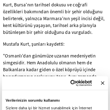
Kurt, Bursa'nın tarihsel dokusu ve coğrafi
özellikleri bakımından önemli bir şehir olduğunu
belirterek, yalnızca Marmara'nın yeşil incisi değil,
kent kültürünü yaşayan, tarihsel arka planıyla
bütünleşen bir şehir olduğunu da vurguladı.
Mustafa Kurt, şunları kaydetti:
"Osmanlı'dan günümüze uzanan medeniyetin
simgesidir. Hem Anadolulu olmanın hem de
Balkanlara kadar giden o özel köprüyü içinde
barındırmanın coşkusunu taşır. Aynı zamanda
tiyatro sanatının bin yıllık mirası yine onda
saklıdır. Sophokleslerden, Euripideslerden, Ahmet
Vefik Paşa'ya kadar. Her birinin insanın erdemini
Verilerinizin sorumlu kullanımı
yansılayan öyküleri tiyatro binalarından sokaklara
Sizlere daha iyi bir hizmet sunabilmek için İnternet