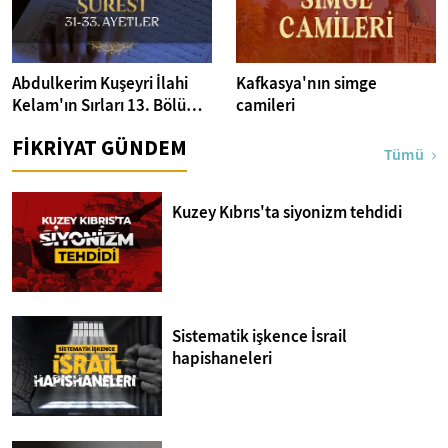
Abdulkerim Kuşeyri İlahi
Kafkasya'nın simge
Kelam'ın Sırları 13. Bölüm I
camileri
Bakara Suresi 31-33.
FİKRİYAT GÜNDEM
Ayetler Tefsiri
Tümü
Kuzey Kıbrıs'ta siyonizm tehdidi
Sistematik işkence İsrail
hapishaneleri