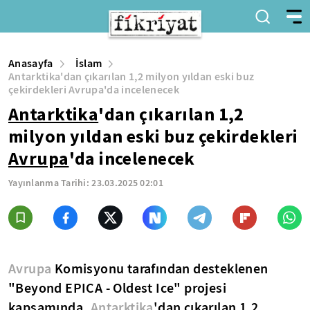
Anasayfa
İslam
Antarktika'dan çıkarılan 1,2 milyon yıldan eski buz
çekirdekleri Avrupa'da incelenecek
Antarktika
'dan çıkarılan 1,2
milyon yıldan eski buz çekirdekleri
Avrupa
'da incelenecek
Yayınlanma Tarihi:
23.03.2025 02:01
Avrupa
Komisyonu tarafından desteklenen
"Beyond EPICA - Oldest Ice" projesi
kapsamında,
Antarktika
'dan çıkarılan 1,2