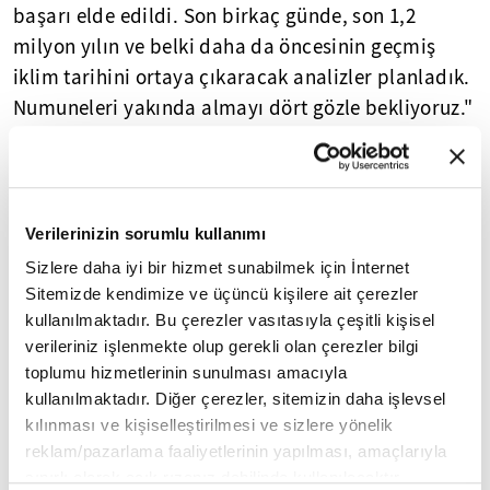
başarı elde edildi. Son birkaç günde, son 1,2
milyon yılın ve belki daha da öncesinin geçmiş
iklim tarihini ortaya çıkaracak analizler planladık.
Numuneleri yakında almayı dört gözle bekliyoruz."
ifadelerini kullandı.
Yasal Uyarı:
Yayınlanan köşe yazısı/haberin tüm hakları
Turkuvaz Medya Grubu'na aittir. Kaynak gösterilse dahi
Verilerinizin sorumlu kullanımı
köşe yazısı/haberin tamamı özel izin alınmadan
Sizlere daha iyi bir hizmet sunabilmek için İnternet
kullanılamaz.
Ancak alıntılanan köşe yazısı/haberin bir bölümü,
Sitemizde kendimize ve üçüncü kişilere ait çerezler
alıntılanan habere aktif link verilerek kullanılabilir.
kullanılmaktadır. Bu çerezler vasıtasıyla çeşitli kişisel
Ayrıntılar için lütfen
tıklayın
.
verileriniz işlenmekte olup gerekli olan çerezler bilgi
toplumu hizmetlerinin sunulması amacıyla
kullanılmaktadır. Diğer çerezler, sitemizin daha işlevsel
Avrupa
İtalya
Almanya
Antarktika
kılınması ve kişiselleştirilmesi ve sizlere yönelik
reklam/pazarlama faaliyetlerinin yapılması, amaçlarıyla
sınırlı olarak açık rızanız dahilinde kullanılacaktır.