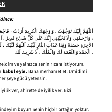
EK
dince:
اَللّٰهُمَّ إِلَيْكَ تَوَجَّهْتُ ، وَ وَجْهَكَ الْكَرِيمَ أَرَدْتُ ، فَاج
وَارْحَمْنِي وَلَا تُخَيِّبْنِي إِنَّكَ عَلٰى كُلِّ شَيْءٍ قَدِيرٌ . اَللّٰ
الاٰخِرَةِ حَسَنَةً وَقِنَا عَذَابَ النَّارِ لَبَّيْكَ اَللّٰهُمَّ لَبَّيْكَ ، لَ
الْحَمْدَ وَالنِّعْمَةَ لَكَ وَالْمُلْكَ ، لَا شَرِيكَ لَكَ .
neldim ve yalnızca senin rızanı istiyorum.
ı kabul eyle.
Bana merhamet et. Ümidimi
her şeye gücü yetensin.
ilik ver, ahirette de iyilik ver. Bizi
indeyim buyur! Senin hiçbir ortağın yoktur.