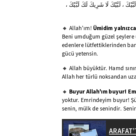
 لَبَّيْكَ ، لَبَّيْكَ لَا شَرِيكَ لَكَ لَبَّيْكَ
Ümidim yalnızca
🔸 Allah'ım!
Beni umduğum güzel şeylere u
edenlere lütfettiklerinden ban
gücü yetensin.
🔸 Allah büyüktür. Hamd sını
Allah her türlü noksandan uza
Buyur Allah'ım buyur! E
🔸
yoktur. Emrindeyim buyur! Ş
senin, mülk de senindir. Senin
ARAFAT’