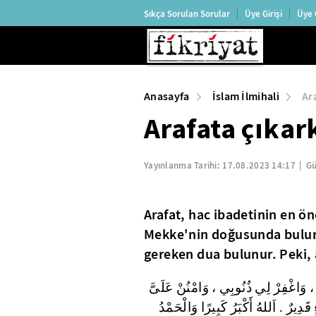
Sıkça Sorulan Sorular
Üye Girişi
Üye 
Anasayfa
İslam İlmihali
Ar
Arafata çıka
Yayınlanma Tarihi:
17.08.2023 14:17
Gü
Arafat, hac ibadetinin en ön
Mekke'nin doğusunda bulun
gereken dua bulunur. Peki,
ِي ، وَاغْفِرْ لِي ذُنُوبِي ، وَامْنُنْ عَلَىَّ
ِيرٌ . اَللهُ أَكْبَرُ كَبِيرًا وَالْحَمْدُ