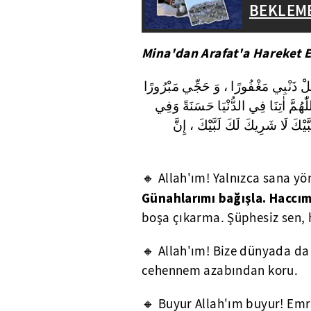
BEKLEM
Mina'dan Arafat'a Hareket E
ْعَلْ ذَنْبِي مَغْفُورًا ، وَ حَجِّي مَبْرُورًا
، هُمَّ اٰتِنَا فِي الدُّنْيَا حَسَنَةً وَفِي
بَّيْكَ لَا شَرِيكَ لَكَ لَبَّيْكَ ، إِنَّ
🔸 Allah'ım! Yalnızca sana yö
Günahlarımı bağışla. Haccım
boşa çıkarma. Şüphesiz sen, 
🔸 Allah'ım! Bize dünyada da iy
cehennem azabından koru.
🔸 Buyur Allah'ım buyur! Emr