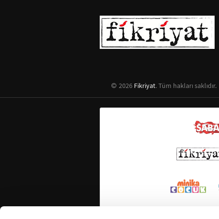
2026
Fikriyat
. Tüm hakları saklıdır.