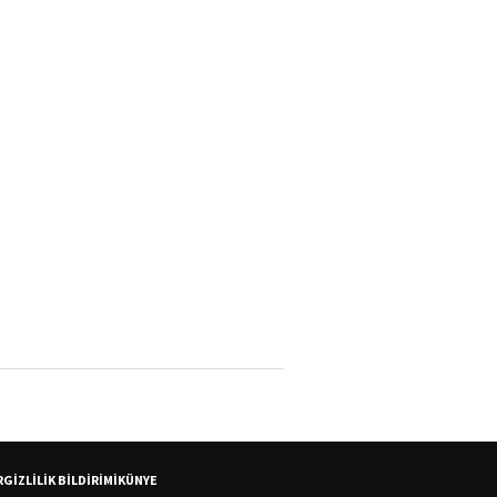
R
GİZLİLİK BİLDİRİMİ
KÜNYE