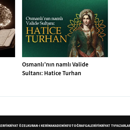
Osmanlı’nın namlı Valide
Sultanı: Hatice Turhan
LER
FİKRİYAT ÖZEL
KURAN-I KERİM
AKADEMİK
FOTOĞRAF
GALERİ
FİKRİYAT TV
YAZARLA