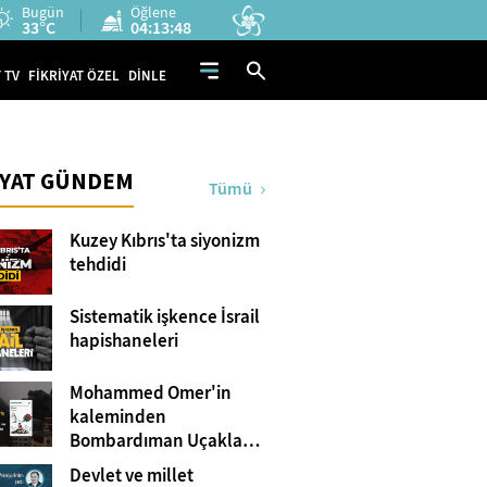
Bugün
Öğlene
33°C
04:13:47
 TV
FİKRİYAT ÖZEL
DİNLE
İYAT GÜNDEM
Tümü
Kuzey Kıbrıs'ta siyonizm
tehdidi
Sistematik işkence İsrail
hapishaneleri
Mohammed Omer'in
kaleminden
Bombardıman Uçakları
ve Tanklar Arasında
Devlet ve millet