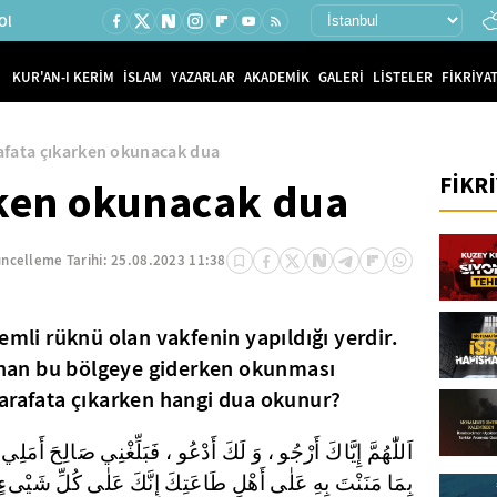
Ol
KUR'AN-I KERİM
İSLAM
YAZARLAR
AKADEMİK
GALERİ
LİSTELER
FİKRİYAT
afata çıkarken okunacak dua
FİKR
rken okunacak dua
ncelleme Tarihi:
25.08.2023 11:38
emli rüknü olan vakfenin yapıldığı yerdir.
an bu bölgeye giderken okunması
 arafata çıkarken hangi dua okunur?
اَللّٰهُمَّ إِيَّاكَ أَرْجُو ، وَ لَكَ أَدْعُو ، فَبَلِّغْنِي صَالِحَ أَمَل
بِمَا مَنَنْتَ بِهِ عَلٰى أَهْلِ طَاعَتِكَ إِنَّكَ عَلٰى كُلِّ شَيْىءٍ قَد