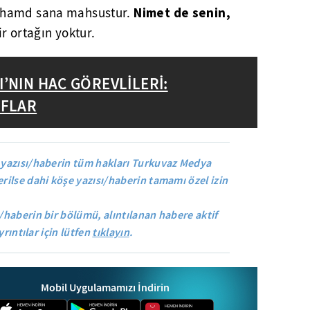
Nimet de senin,
 hamd sana mahsustur.
r ortağın yoktur.
’NIN HAC GÖREVLİLERİ:
IFLAR
yazısı/haberin tüm hakları Turkuvaz Medya
rilse dahi köşe yazısı/haberin tamamı özel izin
/haberin bir bölümü, alıntılanan habere aktif
yrıntılar için lütfen
tıklayın
.
Mobil Uygulamamızı İndirin