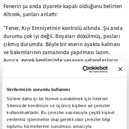
Fenerin şu anda ziyarete kapalı olduğunu belirten
Altınok, şunları anlattı:
"Fener, Kıyı Emniyetinin kontrolü altında. Şu anda
durumu çok iyi değil. Boyaları dökülmüş, pasları
çıkmış durumda. Böyle bir eserin ayakta kalması
ve bakımlarının zamanında yapılması lazım.
Ayrıca, gerek kentimizde yaşayan vatandaşların
gerek bölgeye gelecek yerli ve yabancı turistlerin
burayı görmesi gerekli. Oradaki güzelliklerin
paylaşılması lazım. Tekirdağ Büyükşehir
Verilerinizin sorumlu kullanımı
Belediyesi veya Şarköy Belediyesine verilirse her
Sizlere daha iyi bir hizmet sunabilmek için İnternet
türlü değeri bu fener üstünde göstermeye hazırız.
Sitemizde kendimize ve üçüncü kişilere ait çerezler
Çünkü Hora Feneri bizim için tarihi öneme sahip
kullanılmaktadır. Bu çerezler vasıtasıyla çeşitli kişisel
bir fenerdir ve ayakta kalması lazım."
verileriniz işlenmekte olup gerekli olan çerezler bilgi
toplumu hizmetlerinin sunulması amacıyla