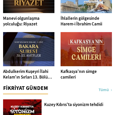
Manevi olgunlaşma
İhlallerin gölgesinde
yolculuğu: Riyazet
Harem-i İbrahim Camii
Abdulkerim Kuşeyri İlahi
Kafkasya'nın simge
Kelam'ın Sırları 13. Bölüm I
camileri
Bakara Suresi 31-33.
FİKRİYAT GÜNDEM
Ayetler Tefsiri
Tümü
Kuzey Kıbrıs'ta siyonizm tehdidi