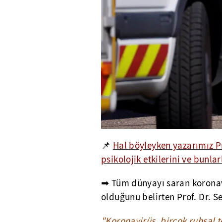
📌
Hal böyleyken yazarımız Pr
psikolojik etkilerini ve bunla
➡ Tüm dünyayı saran koronav
olduğunu belirten Prof. Dr. S
"Koronavirüs, birçok ruhsal 