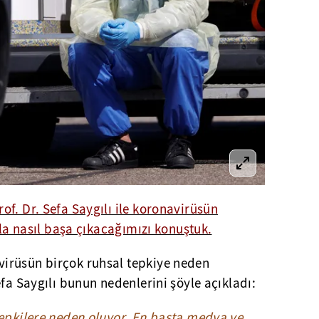
of. Dr. Sefa Saygılı ile koronavirüsün
rla nasıl başa çıkacağımızı konuştuk.
irüsün birçok ruhsal tepkiye neden
efa Saygılı bunun nedenlerini şöyle açıkladı:
tepkilere neden oluyor. En başta medya ve