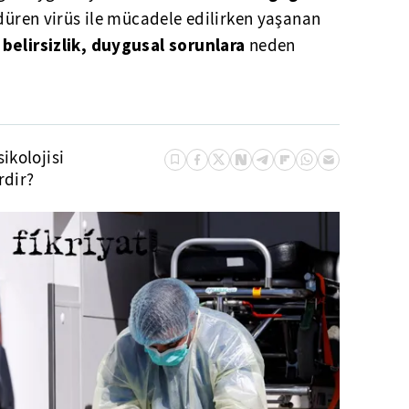
rdüren virüs ile mücadele edilirken yaşanan
belirsizlik, duygusal sorunlara
neden
ikolojisi
rdir?