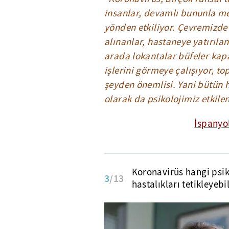
insanlar, devamlı bununla m
yönden etkiliyor. Çevremizde
alınanlar, hastaneye yatırılan
arada lokantalar büfeler kapal
işlerini görmeye çalışıyor, to
şeyden önemlisi. Yani bütün 
olarak da psikolojimiz etkilen
İspanyol
Koronavirüs hangi psik
3
/13
hastalıkları tetikleyebi