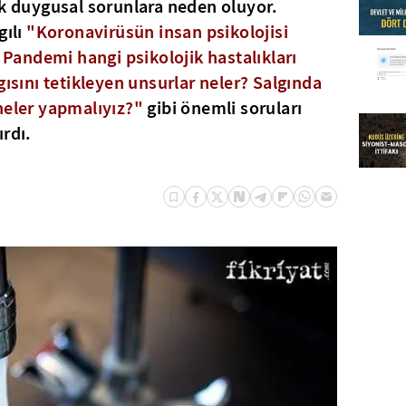
ik duygusal sorunlara neden oluyor.
ılı
"Koronavirüsün insan psikolojisi
? Pandemi hangi psikolojik hastalıkları
gısını tetikleyen unsurlar neler? Salgında
neler yapmalıyız?"
gibi önemli soruları
rdı.