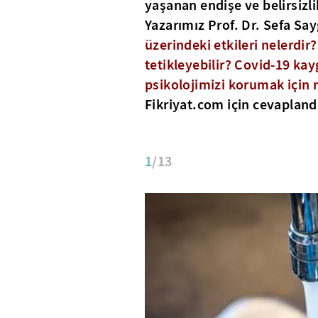
yaşanan endişe ve belirsizl
Yazarımız Prof. Dr. Sefa Sayg
üzerindeki etkileri nelerdir
tetikleyebilir? Covid-19 kay
psikolojimizi korumak için 
Fikriyat.com için cevaplandı
1
/13