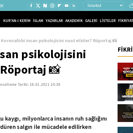
Ol
KUR'AN-I KERİM
İSLAM
YAZARLAR
AKADEMİK
GALERİ
LİSTELER
FİKRİYAT
Koronafobi insan psikolojisini nasıl etkiler? Röportaj 📸
FİKR
san psikolojisini
 Röportaj 📸
ncelleme Tarihi:
28.01.2021 20:38
kaygı, milyonlarca insanın ruh sağlığını
ürdüren salgın ile mücadele edilirken