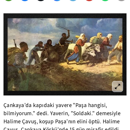
Çankaya'da kapıdaki yavere "Paşa hangisi,
bilmiyorum." dedi. Yaverin, "Soldaki." demesiyle
Halime Çavuş, koşup Paşa'nın elini öptü. Halime
Çavuş, Çankaya Köşkü'nde 15 gün misafir edildi.