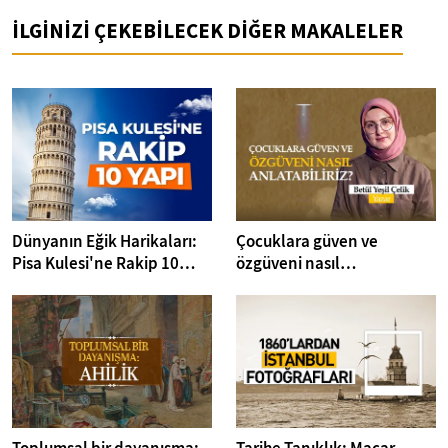
İLGİNİZİ ÇEKEBİLECEK DİĞER MAKALELER
Dünyanın Eğik Harikaları:
Çocuklara güven ve
Pisa Kulesi'ne Rakip 10
özgüveni nasıl
Yapı
anlatabiliriz? I Kitap
Dedektifi