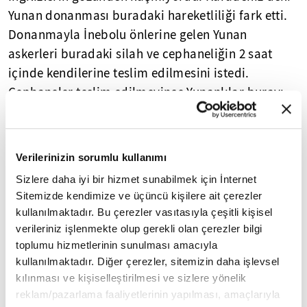
Yunan donanması buradaki hareketliliği fark etti.
Donanmayla İnebolu önlerine gelen Yunan
askerleri buradaki silah ve cephaneliğin 2 saat
içinde kendilerine teslim edilmesini istedi.
Cephaneler teslim edilmeyince Yunanlılar burayı
savaş gemileri ile bombalamaya karar verdi.
9 Haziran 1921'de Yunan savaş gemileri Kılkış ve
Verilerinizin sorumlu kullanımı
Averofgemileri İnebolu'yu bombalamaya başladı.
Sizlere daha iyi bir hizmet sunabilmek için İnternet
Birçok ölü ve yaralı vardı. Yaralılardan biri de
Sitemizde kendimize ve üçüncü kişilere ait çerezler
Halime Çavuş'tu. Halime Çavuş'un ayağına
kullanılmaktadır. Bu çerezler vasıtasıyla çeşitli kişisel
şarapnel parçası isabet etmişti. O, bu haliyle bile
verileriniz işlenmekte olup gerekli olan çerezler bilgi
çevresine moral veriyor, "
Dikkat edin. Ortalıkta
toplumu hizmetlerinin sunulması amacıyla
dolaşmayın. Korkmayın, bize bir şey
kullanılmaktadır. Diğer çerezler, sitemizin daha işlevsel
yapamayacaklar, mücadeleye devam
!" diyordu.
kılınması ve kişiselleştirilmesi ve sizlere yönelik
reklam/pazarlama faaliyetlerinin yapılması, amaçlarıyla
Yunan askerleri buradaki faaliyetleri ne