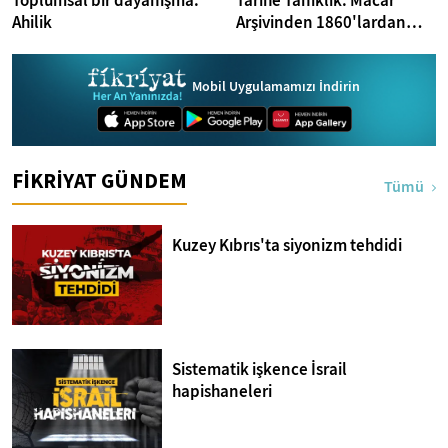
Toplumsal bir dayanışma:
Tarihe Tanıklık: Macar
Ahilik
Arşivinden 1860'lardan
İstanbul Fotoğrafları
Mobil Uygulamamızı İndirin
FİKRİYAT GÜNDEM
Tümü
Kuzey Kıbrıs'ta siyonizm tehdidi
Sistematik işkence İsrail
hapishaneleri