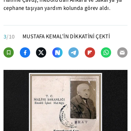
Halime Çavuş, İnebolu'dan Ankara ve Sakarya'ya
cephane taşıyan yardım kolunda görev aldı.
3
/10
MUSTAFA KEMAL’İN DİKKATİNİ ÇEKTİ