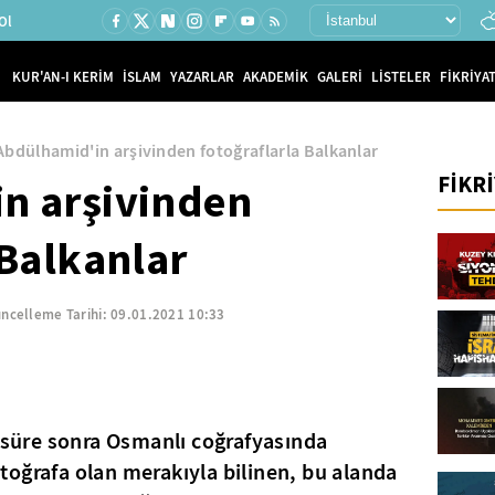
Ol
KUR'AN-I KERİM
İSLAM
YAZARLAR
AKADEMİK
GALERİ
LİSTELER
FİKRİYAT
Abdülhamid'in arşivinden fotoğraflarla Balkanlar
FİKR
n arşivinden
 Balkanlar
ncelleme Tarihi:
09.01.2021 10:33
r süre sonra Osmanlı coğrafyasında
oğrafa olan merakıyla bilinen, bu alanda