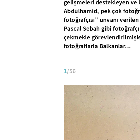
gelişmeleri destekleyen ve k
Abdülhamid, pek çok fotoğra
fotoğrafçısı" unvanı verilen
Pascal Sebah gibi fotoğrafçı
çekmekle görevlendirilmişl
fotoğraflarla Balkanlar...
1
/56