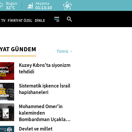
Bugün
Akşama
32°C
01:13:08
 TV
FİKRİYAT ÖZEL
DİNLE
İYAT GÜNDEM
Tümü
Kuzey Kıbrıs'ta siyonizm
tehdidi
Sistematik işkence İsrail
hapishaneleri
Mohammed Omer'in
kaleminden
Bombardıman Uçakları
ve Tanklar Arasında
Devlet ve millet