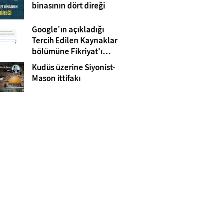
Gazze
binasının dört direği
Google'ın açıkladığı
Tercih Edilen Kaynaklar
bölümüne Fikriyat'ı
eklemeyi unutmayın!
Kudüs üzerine Siyonist-
Mason ittifakı