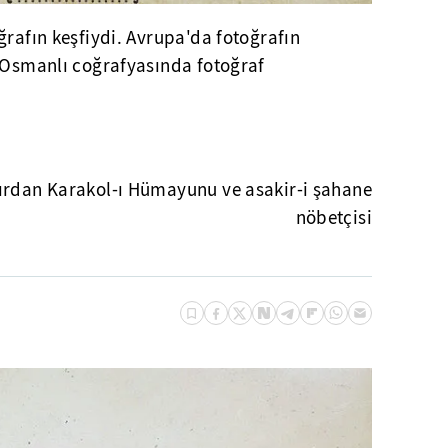
ğrafın keşfiydi. Avrupa'da fotoğrafın
a Osmanlı coğrafyasında fotoğraf
ırdan Karakol-ı Hümayunu ve asakir-i şahane
nöbetçisi