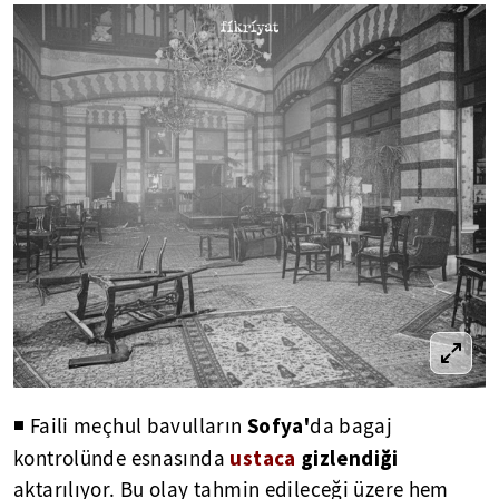
Sofya'
◾ Faili meçhul bavulların
da bagaj
ustaca
gizlendiği
kontrolünde esnasında
aktarılıyor. Bu olay tahmin edileceği üzere hem