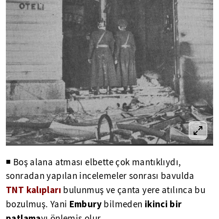
◾ Boş alana atması elbette çok mantıklıydı,
sonradan yapılan incelemeler sonrası bavulda
TNT kalıpları
bulunmuş ve çanta yere atılınca bu
Embury
ikinci bir
bozulmuş. Yani
bilmeden
patlama
yı önlemiş olur.