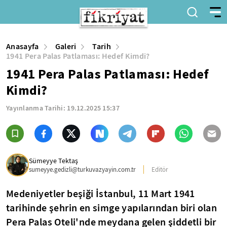
Anasayfa
Galeri
Tarih
1941 Pera Palas Patlaması: Hedef Kimdi?
1941 Pera Palas Patlaması: Hedef
Kimdi?
Yayınlanma Tarihi:
19.12.2025 15:37
Sümeyye Tektaş
sumeyye.gedizli@turkuvazyayin.com.tr
Editör
Medeniyetler beşiği İstanbul, 11 Mart 1941
tarihinde şehrin en simge yapılarından biri olan
Pera Palas Oteli'nde meydana gelen şiddetli bir