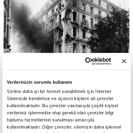
Verilerinizin sorumlu kullanımı
Sizlere daha iyi bir hizmet sunabilmek için İnternet
David
◾ Kısa sürede bunun çalışanlardan biri olan
Sitemizde kendimize ve üçüncü kişilere ait çerezler
kullanılmaktadır. Bu çerezler vasıtasıyla çeşitli kişisel
Bethel
'in getirdiği bavuldan ötürü meydana
verileriniz işlenmekte olup gerekli olan çerezler bilgi
geldiği anlaşılır. Trende sahibi bulunamayan
toplumu hizmetlerinin sunulması amacıyla
bavullardan biri ise ortada yoktur. Kısa sürede bu
kullanılmaktadır. Diğer çerezler, sitemizin daha işlevsel
Stanley Embury
bavulu bulan kişilerden olan
'in