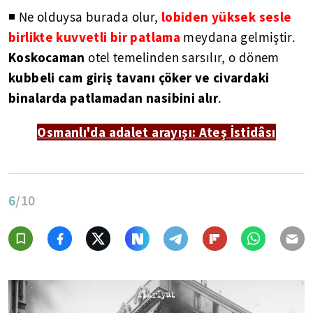
lobiden yüksek sesle
◾ Ne olduysa burada olur,
birlikte kuvvetli bir patlama
meydana gelmiştir.
Koskocaman
otel temelinden sarsılır, o dönem
kubbeli cam giriş tavanı çöker ve civardaki
binalarda patlamadan nasibini alır
.
Osmanlı'da adalet arayışı: Ateş İstidâsı
6
/10