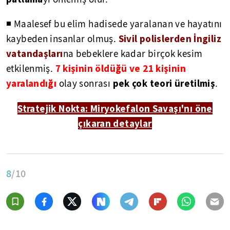
◾ Maalesef bu elim hadisede yaralanan ve hayatını
Sivil polislerden İngiliz
kaybeden insanlar olmuş.
vatandaşları
na bebeklere kadar birçok kesim
7 kişinin öldüğü ve 21 kişinin
etkilenmiş.
yaralandığı
pek çok teori üretilmiş
olay sonrası
.
Stratejik Nokta: Miryokefalon Savaşı'nı öne
çıkaran detaylar
8
/10