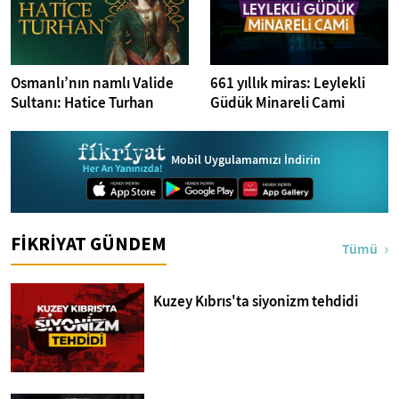
Osmanlı’nın namlı Valide
661 yıllık miras: Leylekli
Sultanı: Hatice Turhan
Güdük Minareli Cami
Mobil Uygulamamızı İndirin
FİKRİYAT GÜNDEM
Tümü
Kuzey Kıbrıs'ta siyonizm tehdidi