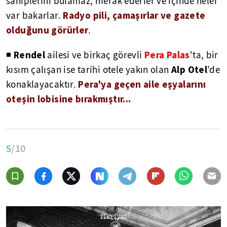
sahiplerini bulamaz, merak ederler ve içinde neler
Radyo pili, çamaşırlar ve gazete
var bakarlar.
olduğunu görürler
.
Rendel
Pera Palas
◾
ailesi ve birkaç görevli
'ta, bir
Alp Otel
kısım çalışan ise tarihi
otele
yakın olan
'de
Pera'ya geçen aile eşyalarını
konaklayacaktır.
oteşin lobisine bırakmıştır...
5
/10