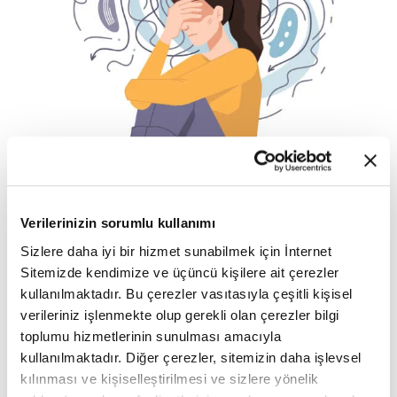
Verilerinizin sorumlu kullanımı
Sizlere daha iyi bir hizmet sunabilmek için İnternet
🔸 Yaşamı tehdit edici bir durum olmayan panik
Sitemizde kendimize ve üçüncü kişilere ait çerezler
atak sırasında kimi insanlar kalp krizi geçirdiğini
kullanılmaktadır. Bu çerezler vasıtasıyla çeşitli kişisel
verileriniz işlenmekte olup gerekli olan çerezler bilgi
düşünebilir ve bu yüzden sık sık sağlık
toplumu hizmetlerinin sunulması amacıyla
kurumlarına başvurarak yardım isteyebilir.
kullanılmaktadır. Diğer çerezler, sitemizin daha işlevsel
kılınması ve kişiselleştirilmesi ve sizlere yönelik
Panik Atak Sırasında Ne Yapmalı?