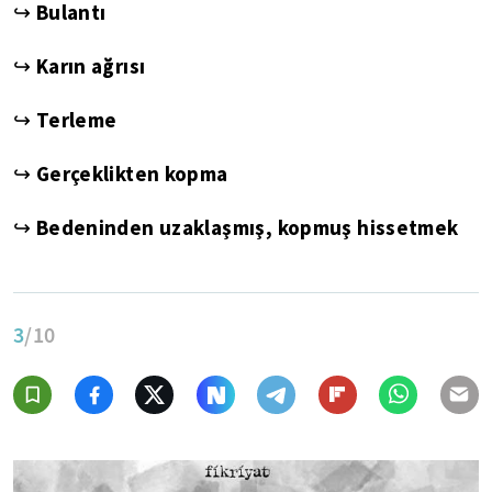
↪ Bulantı
↪ Karın ağrısı
↪ Terleme
↪ Gerçeklikten kopma
↪ Bedeninden uzaklaşmış, kopmuş hissetmek
3
/10