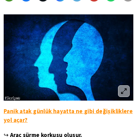
Panik atak günlük hayatta ne gibi değişikliklere
yol açar?
↪
Araç sürme korkusu oluşur.