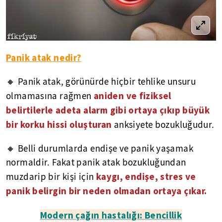
Panik atak nedir?
🔸 Panik atak, görünürde hiçbir tehlike unsuru
aniden ve fiziksel
olmamasına rağmen
belirtilerle adeta alarm gibi ortaya çıkıp büyük
bir korku hissi oluşturan
anksiyete bozukluğudur.
🔸 Belli durumlarda endişe ve panik yaşamak
normaldir. Fakat panik atak bozukluğundan
kaygı, endişe, stres ve
muzdarip bir kişi için
panik belirgin bir neden olmadan ortaya çıkar.
Modern çağın hastalığı: Bencillik