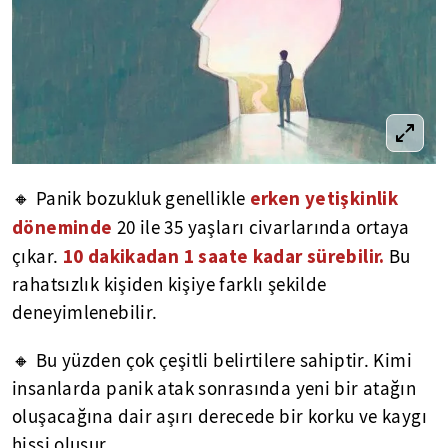
erken yetişkinlik
🔸 Panik bozukluk genellikle
döneminde
20 ile 35 yaşları civarlarında ortaya
10 dakikadan 1 saate kadar sürebilir.
çıkar.
Bu
rahatsızlık kişiden kişiye farklı şekilde
deneyimlenebilir.
🔸 Bu yüzden çok çeşitli belirtilere sahiptir. Kimi
insanlarda panik atak sonrasında yeni bir atağın
oluşacağına dair aşırı derecede bir korku ve kaygı
hissi oluşur.