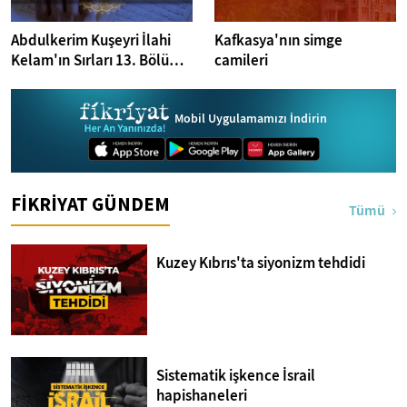
Abdulkerim Kuşeyri İlahi
Kafkasya'nın simge
Kelam'ın Sırları 13. Bölüm I
camileri
Bakara Suresi 31-33.
Ayetler Tefsiri
Mobil Uygulamamızı İndirin
FİKRİYAT GÜNDEM
Tümü
Kuzey Kıbrıs'ta siyonizm tehdidi
Sistematik işkence İsrail
hapishaneleri