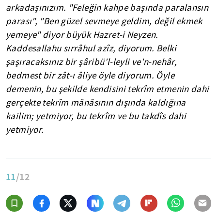
arkadaşınızım. "Feleğin kahpe başında paralansın
parası", "Ben güzel sevmeye geldim, değil ekmek
yemeye" diyor büyük Hazret-i Neyzen.
Kaddesallahu sırrâhul azîz, diyorum. Belki
şaşıracaksınız bir şâribü'l-leyli ve'n-nehâr,
bedmest bir zât-ı âliye öyle diyorum. Öyle
demenin, bu şekilde kendisini tekrîm etmenin dahi
gerçekte tekrîm mânâsının dışında kaldığına
kailim; yetmiyor, bu tekrîm ve bu takdîs dahi
yetmiyor.
11
/12