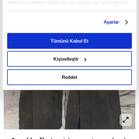
reklam/pazarlama faaliyetlerinin yapılması, amaçlarıyla
sınırlı olarak açık rızanız dahilinde kullanılacaktır.
Çerezlere ilişkin tercihlerinizi çerez paneli vasıtasıyla
Ayarlar
belirleyebilirsiniz. Çerezlere ilişkin detaylı bilgi için
Ayarlar butonuna tıklayabilir,
Çerez Bilgilendirme
Metnimizi ziyaret edebilirsiniz.
Tümünü Kabul Et
6698 sayılı Kişisel Verilerin Korunması Kanunu uyarınca
hazırlanmış olan İnternet Sitesi Aydınlatma Metnimizi
Kişiselleştir
okumak ve sitemizi ziyaretiniz kapsamında
gerçekleştirilen veri işleme faaliyetleri ile ilgili daha
detaylı bilgi almak için lütfen
tıklayınız.
Reddet