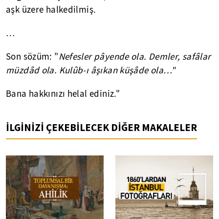
aşk üzere halkedilmiş.
…
Son sözüm: "
Nefesler pâyende ola. Demler, safâlar
müzdâd ola. Kulûb-ı âşıkan küşâde ola…"
Bana hakkınızı helal ediniz."
İLGİNİZİ ÇEKEBİLECEK DİĞER MAKALELER