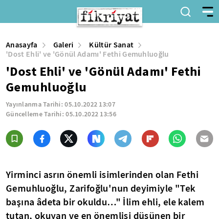
Anasayfa
Galeri
Kültür Sanat
'Dost Ehli' ve 'Gönül Adamı' Fethi Gemuhluoğlu
'Dost Ehli' ve 'Gönül Adamı' Fethi
Gemuhluoğlu
Yayınlanma Tarihi:
05.10.2022 13:07
Güncelleme Tarihi:
05.10.2022 13:56
Yirminci asrın önemli isimlerinden olan Fethi
Gemuhluoğlu, Zarifoğlu'nun deyimiyle "Tek
başına âdeta bir okuldu…" İlim ehli, ele kalem
tutan, okuyan ve en önemlisi düşünen bir