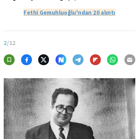
Fethi Gemuhluoğlu'ndan 20 alıntı
2
/12