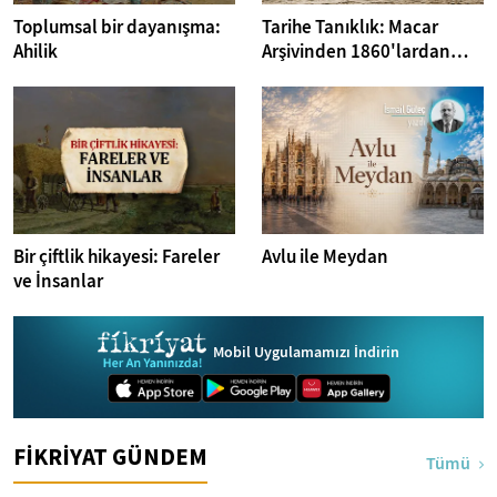
Toplumsal bir dayanışma:
Tarihe Tanıklık: Macar
Ahilik
Arşivinden 1860'lardan
İstanbul Fotoğrafları
Bir çiftlik hikayesi: Fareler
Avlu ile Meydan
ve İnsanlar
Mobil Uygulamamızı İndirin
FİKRİYAT GÜNDEM
Tümü