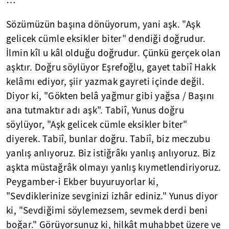
…
Sözümüzün başına dönüyorum, yani aşk. "Aşk
gelicek cümle eksikler biter" dendiği doğrudur.
İlmin kîl u kâl olduğu doğrudur. Çünkü gerçek olan
aşktır. Doğru söylüyor Eşrefoğlu, gayet tabiî Hakk
kelâmı ediyor, şiir yazmak gayreti içinde değil.
Diyor ki, "Gökten belâ yağmur gibi yağsa / Başını
ana tutmaktır adı aşk". Tabiî, Yunus doğru
söylüyor, "Aşk gelicek cümle eksikler biter"
diyerek. Tabiî, bunlar doğru. Tabiî, biz meczubu
yanlış anlıyoruz. Biz istiğrâkı yanlış anlıyoruz. Biz
aşkta müstağrâk olmayı yanlış kıymetlendiriyoruz.
Peygamber-i Ekber buyuruyorlar ki,
"Sevdiklerinize sevginizi izhâr ediniz." Yunus diyor
ki, "Sevdiğimi söylemezsem, sevmek derdi beni
boğar." Görüyorsunuz ki, hilkât muhabbet üzere ve