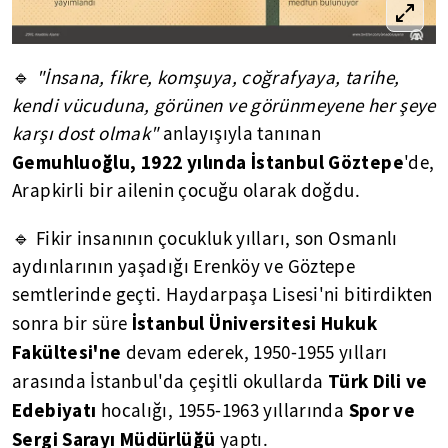
🔹
"İnsana, fikre, komşuya, coğrafyaya, tarihe,
kendi vücuduna, görünen ve görünmeyene her şeye
karşı dost olmak"
anlayışıyla tanınan
Gemuhluoğlu, 1922 yılında İstanbul Göztepe
'de,
Arapkirli bir ailenin çocuğu olarak doğdu.
🔹 Fikir insanının çocukluk yılları, son Osmanlı
aydınlarının yaşadığı Erenköy ve Göztepe
semtlerinde geçti. Haydarpaşa Lisesi'ni bitirdikten
İstanbul Üniversitesi Hukuk
sonra bir süre
Fakültesi'ne
devam ederek, 1950-1955 yılları
Türk Dili ve
arasında İstanbul'da çeşitli okullarda
Edebiyatı
Spor ve
hocalığı, 1955-1963 yıllarında
Sergi Sarayı Müdürlüğü
yaptı.