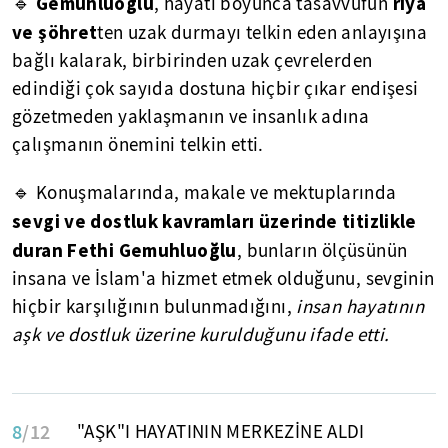
Gemuhluoğlu
riya
🔹
, hayatı boyunca tasavvufun
ve şöhret
ten uzak durmayı telkin eden anlayışına
bağlı kalarak, birbirinden uzak çevrelerden
edindiği çok sayıda dostuna hiçbir çıkar endişesi
gözetmeden yaklaşmanın ve insanlık adına
çalışmanın önemini telkin etti.
🔹 Konuşmalarında, makale ve mektuplarında
sevgi ve dostluk kavramları üzerinde titizlikle
duran Fethi Gemuhluoğlu
, bunların ölçüsünün
insana ve İslam'a hizmet etmek olduğunu, sevginin
hiçbir karşılığının bulunmadığını,
insan hayatının
aşk ve dostluk üzerine kurulduğunu ifade etti.
8
/12
"AŞK"I HAYATININ MERKEZİNE ALDI