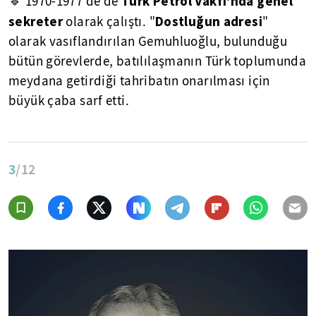
Türk Petrol Vakfı'nda genel
🔹 1970-1977'de de
sekreter
Dostluğun adresi
olarak çalıştı. "
"
olarak vasıflandırılan Gemuhluoğlu, bulunduğu
bütün görevlerde, batılılaşmanın Türk toplumunda
meydana getirdiği tahribatın onarılması için
büyük çaba sarf etti.
3
/12