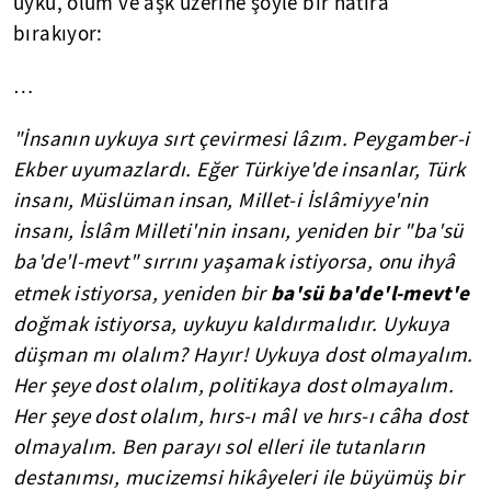
uyku, ölüm ve aşk üzerine şöyle bir hatıra
bırakıyor:
…
"İnsanın uykuya sırt çevirmesi lâzım. Peygamber-i
Ekber uyumazlardı. Eğer Türkiye'de insanlar, Türk
insanı, Müslüman insan, Millet-i İslâmiyye'nin
insanı, İslâm Milleti'nin insanı, yeniden bir "ba'sü
ba'de'l-mevt" sırrını yaşamak istiyorsa, onu ihyâ
ba'sü ba'de'l-mevt'e
etmek istiyorsa, yeniden bir
doğmak istiyorsa, uykuyu kaldırmalıdır. Uykuya
düşman mı olalım? Hayır! Uykuya dost olmayalım.
Her şeye dost olalım, politikaya dost olmayalım.
Her şeye dost olalım, hırs-ı mâl ve hırs-ı câha dost
olmayalım. Ben parayı sol elleri ile tutanların
destanımsı, mucizemsi hikâyeleri ile büyümüş bir