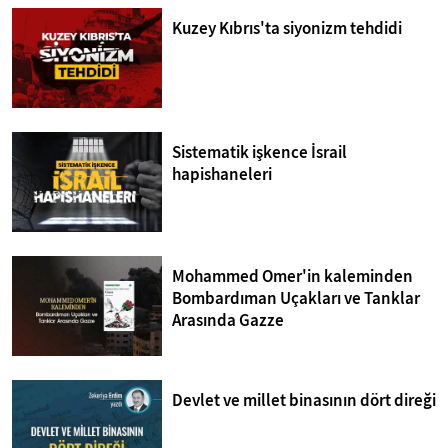
Kuzey Kıbrıs'ta siyonizm tehdidi
Sistematik işkence İsrail
hapishaneleri
Mohammed Omer'in kaleminden
Bombardıman Uçakları ve Tanklar
Arasında Gazze
Devlet ve millet binasının dört direği