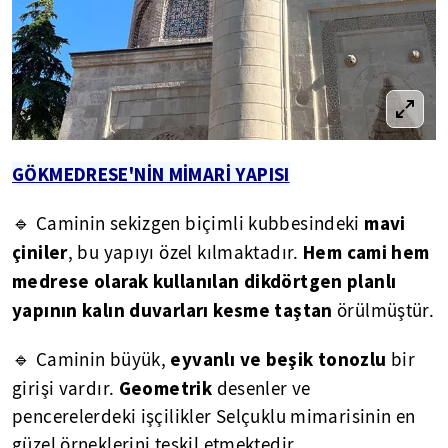
GÖKMEDRESE'NİN MİMARİ YAPISI
mavi
🔹 Caminin sekizgen biçimli kubbesindeki
çiniler
Hem cami hem
, bu yapıyı özel kılmaktadır.
medrese olarak kullanılan dikdörtgen planlı
yapının kalın duvarları kesme taştan
örülmüştür.
eyvanlı ve beşik tonozlu
🔹 Caminin büyük,
bir
Geometrik
girişi vardır.
desenler ve
pencerelerdeki işçilikler Selçuklu mimarisinin en
güzel örneklerini teşkil etmektedir.