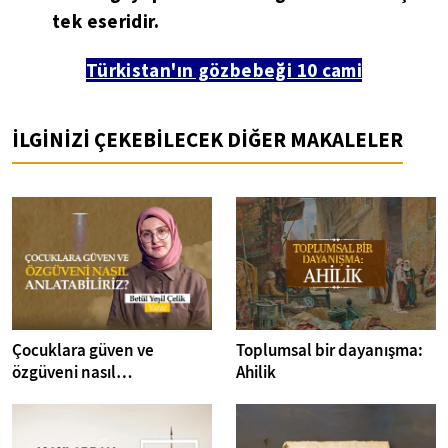
tek eseridir.
Türkistan'ın gözbebeği 10 cami
İLGİNİZİ ÇEKEBİLECEK DİĞER MAKALELER
Çocuklara güven ve
Toplumsal bir dayanışma:
özgüveni nasıl
Ahilik
anlatabiliriz? I Kitap
Dedektifi