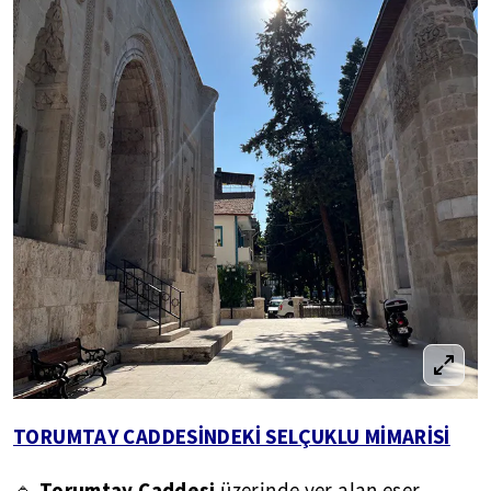
TORUMTAY CADDESİNDEKİ SELÇUKLU MİMARİSİ
Torumtay Caddesi
🔹
üzerinde yer alan eser,