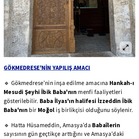
GÖKMEDRESE'NİN YAPILIŞ AMACI
Hankah-ı
🔹 Gökmedrese'nin inşa edilme amacına
Mesudi Şeyhi İbik Baba'nın
menfi faaliyetleri
Baba İlyas'ın halifesi İzzeddin İbik
gösterilebilir.
Baba'nın
Moğol
bir
iş birlikçisi olduğunu söylenir.
Babaîlerin
🔹 Hatta Hüsameddin, Amasya'da
sayısının gün geçtikçe arttığını ve Amasya'daki