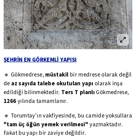
ŞEHRİN EN GÖRKEMLİ YAPISI
müstakil
🔹 Gökmedrese,
bir medrese olarak değil
az sayıda talebe okutulan yapı
de
olarak inşa
Ters T planlı
edildiği bilinmektedir.
Gökmedrese,
1266
yılında tamamlanır.
🔹 Torumtay'ın vakfiyesinde, bu camide yoksullara
"tam üç öğün yemek verilmesi"
yazmaktadır.
Fakat bu yapı bir zaviye değildir.