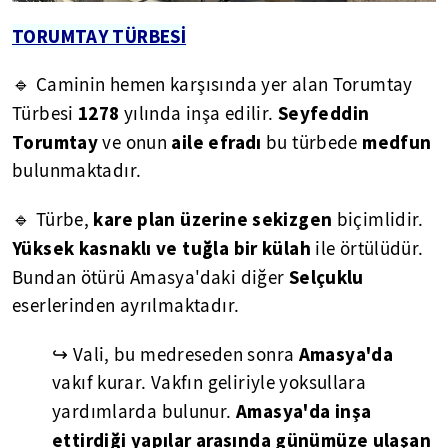
TORUMTAY TÜRBESİ
🔹 Caminin hemen karşısında yer alan Torumtay
1278
Seyfeddin
Türbesi
yılında inşa edilir.
Torumtay
aile efradı
medfun
ve onun
bu türbede
bulunmaktadır.
kare plan üzerine sekizgen
🔹 Türbe,
biçimlidir.
Yüksek kasnaklı ve tuğla bir külah
ile örtülüdür.
Selçuklu
Bundan ötürü Amasya'daki diğer
eserlerinden ayrılmaktadır.
Amasya'da
↪ Vali, bu medreseden sonra
vakıf kurar. Vakfın geliriyle yoksullara
Amasya'da inşa
yardımlarda bulunur.
ettirdiği yapılar arasında günümüze ulaşan