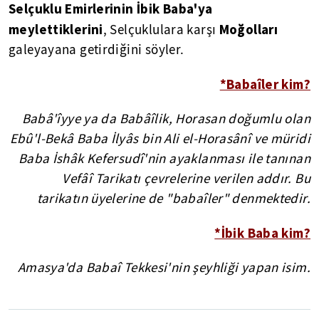
Selçuklu Emirlerinin İbik Baba'ya
meylettiklerini
Moğolları
, Selçuklulara karşı
galeyayana getirdiğini söyler.
*Babaîler kim?
Babâ'îyye ya da Babâîlik, Horasan doğumlu olan
Ebû'l-Bekâ Baba İlyâs bin Ali el-Horasânî ve müridi
Baba İshâk Kefersudî'nin ayaklanması ile tanınan
Vefâî Tarikatı çevrelerine verilen addır. Bu
tarikatın üyelerine de "babaîler" denmektedir.
*İbik Baba kim?
Amasya'da Babaî Tekkesi'nin şeyhliği yapan isim.