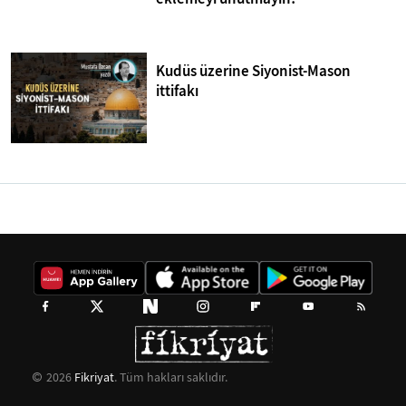
Kudüs üzerine Siyonist-Mason
ittifakı
2026
Fikriyat
. Tüm hakları saklıdır.