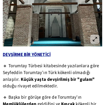
DEVŞİRME BİR YÖNETİCİ
🔹 Torumtay Türbesi kitabesinde yazılanlara göre
Seyfeddin Torumtay'ın
Türk kökenli olmadığı
Küçük yaşta devşirilmiş bir "gulam"
anlaşılır.
olduğu rivayet edilmektedir.
🔹 Başka bir görüşe göre de Torumtay'ın
Memlüklülerden
Kıpçak
geldiğini ve
kökenli bir