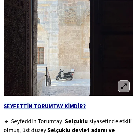
SEYFETTİN TORUMTAY KİMDİR?
Selçuklu
🔹 Seyfeddin Torumtay,
siyasetinde etkili
Selçuklu devlet adamı ve
olmuş, üst düzey