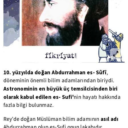
10. yüzyılda doğan Abdurrahman es- Sûfî
,
döneminin önemli bilim adamlarından biriydi.
Astronominin en büyük üç temsilcisinden biri
olarak kabul edilen es-
Sufi'
nin hayatı hakkında
fazla bilgi bulunmaz.
asıl adı
Rey'de doğan Müslüman bilim adamının
Abdurrahman olup es-Sufi onun lakabıdır.