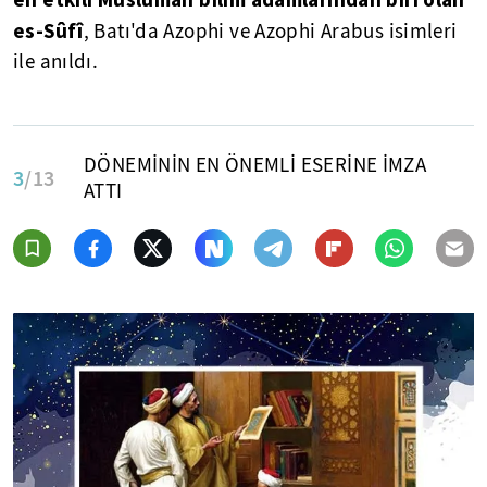
es-Sûfî
, Batı'da Azophi ve Azophi Arabus isimleri
ile anıldı.
DÖNEMİNİN EN ÖNEMLİ ESERİNE İMZA
3
/13
ATTI