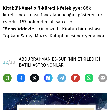
Kitâbü'l-Amel bi'l-küreti'l-felekiyye:
Gök
kürelerinden nasıl faydalanılacağını gösteren bir
eserdir. 157 bölümden oluşan eser,
Şemsüddevle
"
" için yazıldı. Kitabın bir nüshası
Topkapı Sarayı Müzesi Kütüphanesi'nde yer alıyor.
ABDURRAHMAN ES-SUFİ’NİN ETKİLEDİĞİ
12
/13
BATILI ASTRONOMLAR