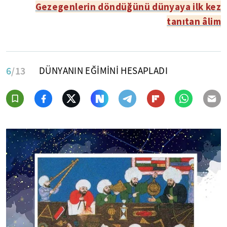
Gezegenlerin döndüğünü dünyaya ilk kez
tanıtan âlim
6
/13
DÜNYANIN EĞİMİNİ HESAPLADI