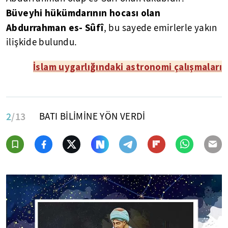
Büveyhi hükümdarının hocası olan
Abdurrahman es- Sûfî
, bu sayede emirlerle yakın
ilişkide bulundu.
İslam uygarlığındaki astronomi çalışmaları
2
/13
BATI BİLİMİNE YÖN VERDİ