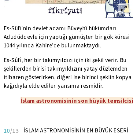
Es-Sûfî'nin devlet adamı Büveyhî hükümdarı
Adudüddevle için yaptığı gümüşten bir gök küresi
1044 yılında Kahire'de bulunmaktaydı.
Es-Sûfî, her bir takımyıldızı için iki şekil verir. Bu
şekillerden birisi takımyıldızını yatay düzlemden
itibaren gösterirken, diğeri ise birinci şeklin kopya
kağıdıyla elde edilen yansıma resmidir.
İslam astronomisinin son büyük temsilcisi
10
/13
İSLAM ASTRONOMİSİNİN EN BÜYÜK ESERİ