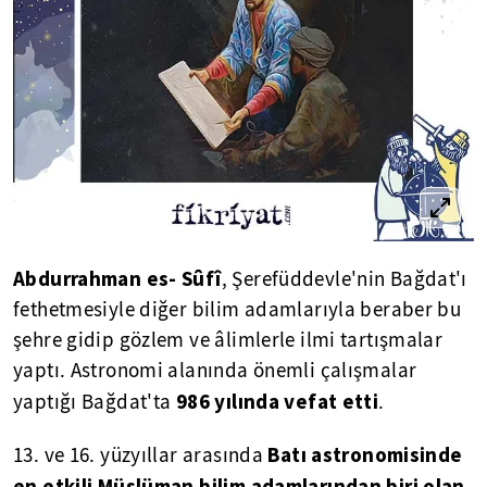
Abdurrahman es- Sûfî
, Şerefüddevle'nin Bağdat'ı
fethetmesiyle diğer bilim adamlarıyla beraber bu
şehre gidip gözlem ve âlimlerle ilmi tartışmalar
yaptı. Astronomi alanında önemli çalışmalar
986 yılında vefat etti
yaptığı Bağdat'ta
.
Batı astronomisinde
13. ve 16. yüzyıllar arasında
en etkili Müslüman bilim adamlarından biri olan