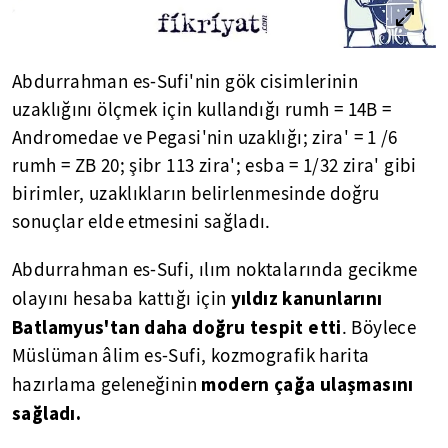
Abdurrahman es-Sufi'nin gök cisimlerinin
uzaklığını ölçmek için kullandığı rumh = 14B =
Andromedae ve Pegasi'nin uzaklığı; zira' = 1 /6
rumh = ZB 20; şibr 113 zira'; esba = 1/32 zira' gibi
birimler, uzaklıkların belirlenmesinde doğru
sonuçlar elde etmesini sağladı.
Abdurrahman es-Sufi, ılım noktalarında gecikme
yıldız kanunlarını
olayını hesaba kattığı için
Batlamyus'tan daha doğru tespit etti
. Böylece
Müslüman âlim es-Sufi, kozmografik harita
modern çağa ulaşmasını
hazırlama geleneğinin
sağladı.