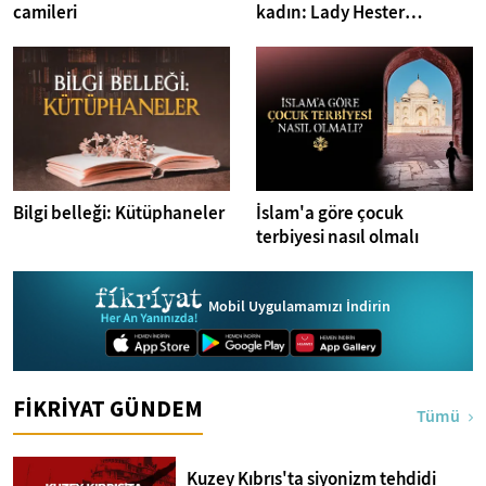
camileri
kadın: Lady Hester
Stanhope
Bilgi belleği: Kütüphaneler
İslam'a göre çocuk
terbiyesi nasıl olmalı
Mobil Uygulamamızı İndirin
FİKRİYAT GÜNDEM
Tümü
Kuzey Kıbrıs'ta siyonizm tehdidi