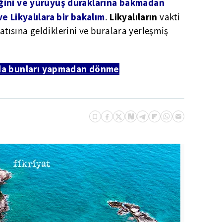
iğini ve yürüyüş duraklarına bakmadan
ve Likyalılara bir bakalım
Likyalıların
.
vakti
ısına geldiklerini ve buralara yerleşmiş
da bunları yapmadan dönme