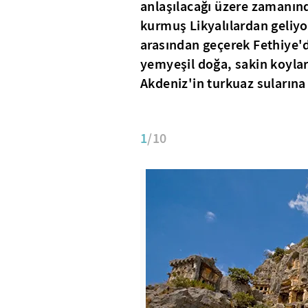
anlaşılacağı üzere zamanın
kurmuş Likyalılardan geliyor
arasından geçerek Fethiye'd
yemyeşil doğa, sakin koyla
Akdeniz'in turkuaz sularına 
1
/10