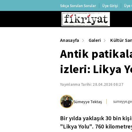
Sıkça Sorulan Sorular
Üye Girişi
Üye 
Anasayfa
Galeri
Kültür Sa
Antik patika
izleri: Likya 
Yayınlanma Tarihi:
28.04.2026 08:27
Sümeyye Tektaş
sumeyye.ge
Bir yılda yaklaşık 30 bin k
"Likya Yolu". 760 kilometrey