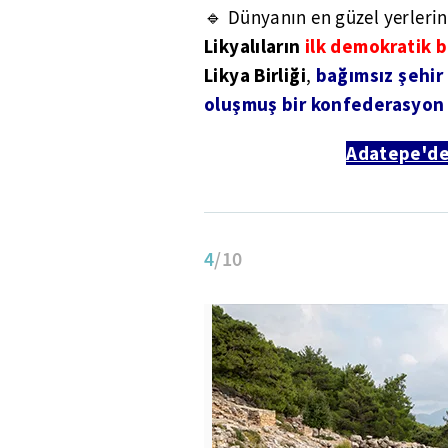
🔹 Dünyanın en güzel yerleri
Likyalıların
ilk demokratik b
Likya Birliği
bağımsız şehir 
,
oluşmuş bir konfederasyon
Adatepe'de
4
/10