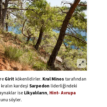
Girit
Kral Minos
öre
kökenlidirler.
tarafından
Sarpedon
 kralın kardeşi
liderliğindeki
Likyalıların
Hint- Avrupa
aynaklar ise
,
ğunu söyler.