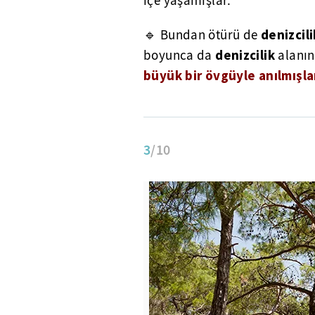
içe yaşamışlar.
denizcil
🔹 Bundan ötürü de
denizcilik
boyunca da
alanın
büyük bir övgüyle anılmışla
3
/10