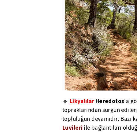
Likyalılar
Heredotos
🔹
'a g
topraklarından sürgün edilen
topluluğun devamıdır. Bazı k
Luvileri
ile bağlantıları oldu