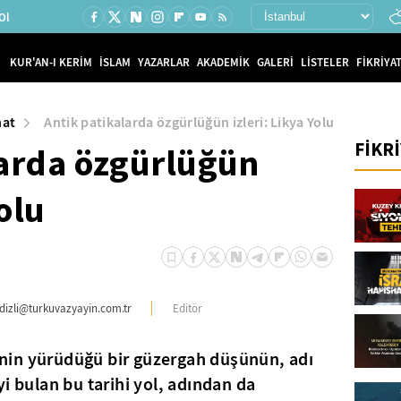
Ol
KUR'AN-I KERİM
İSLAM
YAZARLAR
AKADEMİK
GALERİ
LİSTELER
FİKRİYAT
nat
Antik patikalarda özgürlüğün izleri: Likya Yolu
FİKR
larda özgürlüğün
Yolu
dizli@turkuvazyayin.com.tr
Editör
işinin yürüdüğü bir güzergah düşünün, adı
i bulan bu tarihi yol, adından da