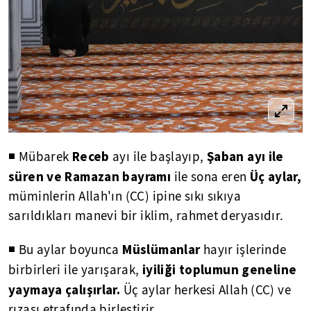
Receb
Şaban ayı ile
◾ Mübarek
ayı ile başlayıp,
süren ve Ramazan bayramı
Üç aylar,
ile sona eren
müminlerin Allah'ın (CC) ipine sıkı sıkıya
sarıldıkları manevi bir iklim, rahmet deryasıdır.
Müslümanlar
◾ Bu aylar boyunca
hayır işlerinde
iyiliği toplumun geneline
birbirleri ile yarışarak,
yaymaya çalışırlar.
Üç aylar herkesi Allah (CC) ve
rızası etrafında birleştirir.