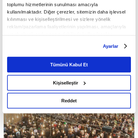
toplumu hizmetlerinin sunulması amacıyla
kullanılmaktadır. Diğer çerezler, sitemizin daha işlevsel
7
/10
kılınması ve kişiselleştirilmesi ve sizlere yönelik
reklam/pazarlama faaliyetlerinin yapılması, amaçlarıyla
sınırlı olarak açık rızanız dahilinde kullanılacaktır.
Çerezlere ilişkin tercihlerinizi çerez paneli vasıtasıyla
Ayarlar
belirleyebilirsiniz. Çerezlere ilişkin detaylı bilgi için
Ayarlar butonuna tıklayabilir,
Çerez Bilgilendirme
Metnimizi ziyaret edebilirsiniz.
Tümünü Kabul Et
6698 sayılı Kişisel Verilerin Korunması Kanunu uyarınca
hazırlanmış olan İnternet Sitesi Aydınlatma Metnimizi
Kişiselleştir
okumak ve sitemizi ziyaretiniz kapsamında
gerçekleştirilen veri işleme faaliyetleri ile ilgili daha
detaylı bilgi almak için lütfen
tıklayınız.
Reddet