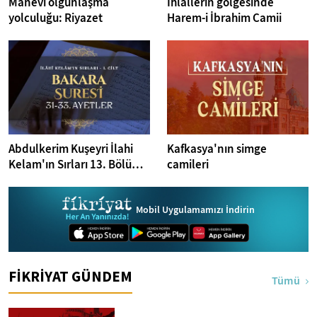
Manevi olgunlaşma
İhlallerin gölgesinde
yolculuğu: Riyazet
Harem-i İbrahim Camii
Abdulkerim Kuşeyri İlahi
Kafkasya'nın simge
Kelam'ın Sırları 13. Bölüm I
camileri
Bakara Suresi 31-33.
Ayetler Tefsiri
Mobil Uygulamamızı İndirin
FİKRİYAT GÜNDEM
Tümü