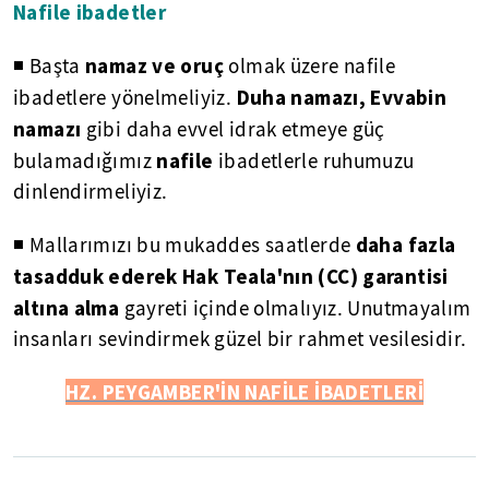
Nafile ibadetler
namaz ve oruç
◾ Başta
olmak üzere nafile
Duha namazı, Evvabin
ibadetlere yönelmeliyiz.
namazı
gibi daha evvel idrak etmeye güç
nafile
bulamadığımız
ibadetlerle ruhumuzu
dinlendirmeliyiz.
daha fazla
◾ Mallarımızı bu mukaddes saatlerde
tasadduk ederek Hak Teala'nın (CC) garantisi
altına alma
gayreti içinde olmalıyız. Unutmayalım
insanları sevindirmek güzel bir rahmet vesilesidir.
HZ. PEYGAMBER'İN NAFİLE İBADETLERİ