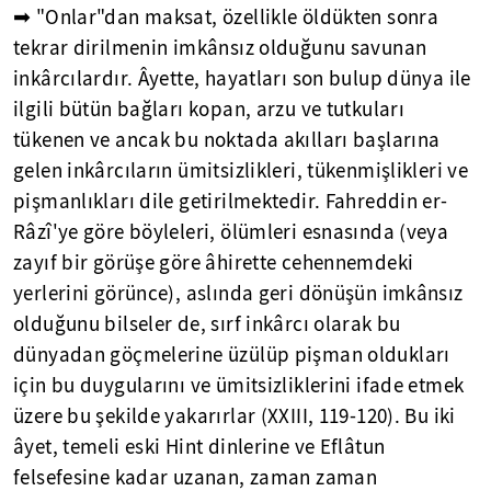
➡ "Onlar"dan maksat, özellikle öldükten sonra
tekrar dirilmenin imkânsız olduğunu savunan
inkârcılardır. Âyette, hayatları son bulup dünya ile
ilgili bütün bağları kopan, arzu ve tutkuları
tükenen ve ancak bu noktada akılları başlarına
gelen inkârcıların ümitsizlikleri, tükenmişlikleri ve
pişmanlıkları dile getirilmektedir. Fahreddin er-
Râzî'ye göre böyleleri, ölümleri esnasında (veya
zayıf bir görüşe göre âhirette cehennemdeki
yerlerini görünce), aslında geri dönüşün imkânsız
olduğunu bilseler de, sırf inkârcı olarak bu
dünyadan göçmelerine üzülüp pişman oldukları
için bu duygularını ve ümitsizliklerini ifade etmek
üzere bu şekilde yakarırlar (XXIII, 119-120). Bu iki
âyet, temeli eski Hint dinlerine ve Eflâtun
felsefesine kadar uzanan, zaman zaman