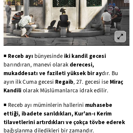
Receb ayı
iki kandil gecesi
◾
bünyesinde
derecesi,
barındıran, manevi olarak
mukaddesatı ve fazileti yüksek bir ay
dır. Bu
Regaib
Miraç
ayın ilk Cuma gecesi
, 27. gecesi ise
Kandili
olarak Müslümanlarca idrak edilir.
muhasebe
◾ Receb ayı müminlerin hallerini
ettiği, ibadete sarıldıkları, Kur'an-ı Kerim
tilavetlerini artırdıkları ve çokça tövbe ederek
bağışlanma diledikleri bir zamandır.