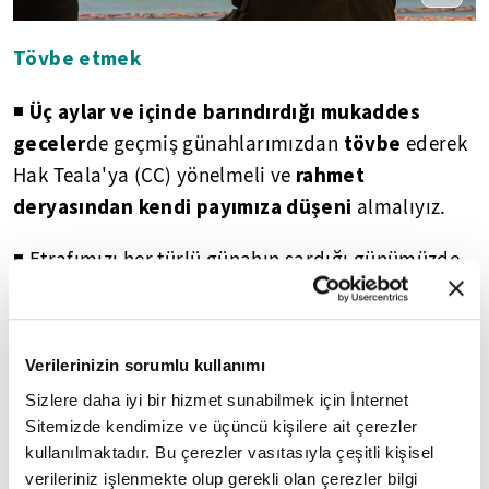
Tövbe etmek
Üç aylar ve içinde barındırdığı mukaddes
◾
geceler
tövbe
de geçmiş günahlarımızdan
ederek
rahmet
Hak Teala'ya (CC) yönelmeli ve
deryasından kendi payımıza düşeni
almalıyız.
◾ Etrafımızı her türlü günahın sardığı günümüzde
Müslüman'ın tüm emelleri ve amelleri
ni
tövbeden
rahmet
temizlemesinin yolu
geçer. Bir
mevsimi olan Üç aylar
tövbe ve istiğfar için
Verilerinizin sorumlu kullanımı
önemli bir fırsattır.
Sizlere daha iyi bir hizmet sunabilmek için İnternet
Sitemizde kendimize ve üçüncü kişilere ait çerezler
TEVBE İLE İLGİLİ 20 AYET
kullanılmaktadır. Bu çerezler vasıtasıyla çeşitli kişisel
verileriniz işlenmekte olup gerekli olan çerezler bilgi