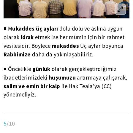
ukaddes üç ayları
◾ M
dolu dolu ve aslına uygun
idrak
olarak
etmek ise her mümin için bir rahmet
mukaddes
vesilesidir. Böylece
Üç aylar boyunca
Rabbimize
daha da yakınlaşabiliriz.
günlük
◾ Öncelikle
olarak gerçekleştirdiğimiz
huşumuzu
ibadetlerimizdeki
artırmaya çalışarak,
salim ve emin bir kalp
ile Hak Teala'ya (CC)
yönelmeliyiz.
5
/10