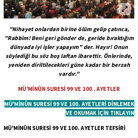
"Nihayet onlardan birine ölüm gelip çatınca,
"Rabbim! Beni geri gönder de, geride bıraktığım
dünyada iyi işler yapayım" der. Hayır! Onun
söylediği bu söz boş laftan ibarettir. Önlerinde,
yeniden diriltilecekleri güne kadar bir berzah
vardır."
MÜ'MİNÛN SURESİ 99 VE 100 . AYETLER
MÜ'MİNÛN SURESİ 99 VE 100. AYETLERİ DİNLEMEK
VE OKUMAK İÇİN TIKLAYIN
MÜ'MİNÛN SURESİ 99 VE 100. AYETLER TEFSİRİ