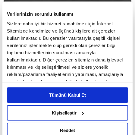
Verilerinizin sorumlu kullanımı
Sizlere daha iyi bir hizmet sunabilmek için İnternet
Sitemizde kendimize ve üçüncü kişilere ait çerezler
kullanılmaktadır. Bu çerezler vasıtasıyla çeşitli kişisel
verileriniz işlenmekte olup gerekli olan çerezler bilgi
toplumu hizmetlerinin sunulması amacıyla
kullanılmaktadır. Diğer çerezler, sitemizin daha işlevsel
kılınması ve kişiselleştirilmesi ve sizlere yönelik
reklam/pazarlama faaliyetlerinin yapılması, amaçlarıyla
sınırlı olarak açık rızanız dahilinde kullanılacaktır.
Çerezlere ilişkin tercihlerinizi çerez paneli vasıtasıyla
Tümünü Kabul Et
belirleyebilirsiniz. Çerezlere ilişkin detaylı bilgi için
Ayarlar butonuna tıklayabilir,
Çerez Bilgilendirme
"Kur'an'ı öğrenin ki, onunla tanınasınız. Kur'an'la
Metnimizi ziyaret edebilirsiniz.
Kişiselleştir
6698 sayılı Kişisel Verilerin Korunması Kanunu uyarınca
amel edin ki, Kur'an ehlinden olasınız. Allah'a
hazırlanmış olan İnternet Sitesi Aydınlatma Metnimizi
isyan olan işlerde amire itaat gerekmez. Bilmiş
Reddet
okumak ve sitemizi ziyaretiniz kapsamında