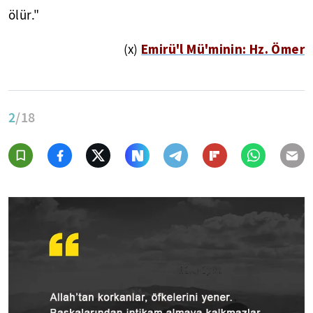
ölür."
Emirü'l Mü'minin: Hz. Ömer
(x)
2
/18