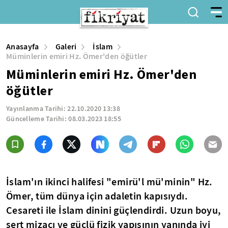
Anasayfa
Galeri
İslam
Müminlerin emiri Hz. Ömer'den öğütler
Müminlerin emiri Hz. Ömer'den
öğütler
Yayınlanma Tarihi:
22.10.2020 13:38
Güncelleme Tarihi:
08.03.2023 18:55
İslam'ın ikinci halifesi "emirü'l mü'minin" Hz.
Ömer, tüm dünya için adaletin kapısıydı.
Cesareti ile İslam dinini güçlendirdi. Uzun boyu,
sert mizacı ve güçlü fizik yapısının yanında iyi