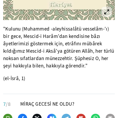
"Kulunu (Muhammed -aleyhissalâtü vesselâm-'ı)
bir gece, Mescid-i Harâm'dan kendisine bâzı
âyetlerimizi göstermek için, etrâfını mübârek
kıldığımız Mescid-i Aksâ'ya götüren Allâh, her türlü
noksan sıfatlardan münezzehtir. Şüphesiz O, her
şeyi hakkıyla bilen, hakkıyla görendir."
(el-İsrâ, 1)
7
/8
MİRAÇ GECESİ NE OLDU?