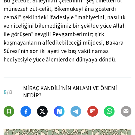
Bu gecede; Süleyman Çelebinin "Şeş cihetten ol
münezzeh
zül-celâl
,
Bîkemukeyf
âna
gösterdi
cemâl
" şeklindeki ifadesiyle "mahiyetini, nasıllık
ve niceliğini bilemediğimiz bir şekilde yüce Allah
ile görüşen" sevgili Peygamberimiz; şirk
koşmayanların affedilebileceği müjdesi, Bakara
Sûresi'nin
son iki ayeti ve beş vakit namaz
hediyesiyle yüce
âlemlerden
dünyaya döndü.
MİRAÇ KANDİLİ'NİN ANLAMI VE ÖNEMİ
8
/8
NEDİR?