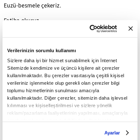
Euzü-besmele çekeriz.
Fatiha okuruz.
Kur'an'dan en az, kısa üç ayet veya üç ayet miktarı
uzun bir âyet okuruz.
Verilerinizin sorumlu kullanımı
Rüku'ya gideriz.
Sizlere daha iyi bir hizmet sunabilmek için İnternet
Sitemizde kendimize ve üçüncü kişilere ait çerezler
Secde'ye gideriz. Doğruluruz, tekrar Secde'ye
kullanılmaktadır. Bu çerezler vasıtasıyla çeşitli kişisel
gideriz.
verileriniz işlenmekte olup gerekli olan çerezler bilgi
toplumu hizmetlerinin sunulması amacıyla
2. Rekat
kullanılmaktadır. Diğer çerezler, sitemizin daha işlevsel
kılınması ve kişiselleştirilmesi ve sizlere yönelik
Ayağa kalkarak kıyama dururuz.
reklam/pazarlama faaliyetlerinin yapılması, amaçlarıyla
sınırlı olarak açık rızanız dahilinde kullanılacaktır.
Besmele çekeriz.
Çerezlere ilişkin tercihlerinizi çerez paneli vasıtasıyla
Ayarlar
belirleyebilirsiniz. Çerezlere ilişkin detaylı bilgi için