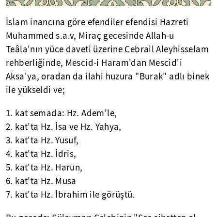
İslam inancına göre efendiler efendisi Hazreti
Muhammed s.a.v, Miraç gecesinde
Allah-u
Teâla'nın
yüce daveti üzerine Cebrail
Aleyhisselam
rehberliğinde,
Mescid-i
Haram'dan
Mescid'i
Aksa'ya, oradan da ilahi huzura "Burak" adlı binek
ile yükseldi ve;
1. kat semada: Hz. Adem'le,
2. kat'ta Hz. İsa ve Hz. Yahya,
3. kat'ta Hz. Yusuf,
4. kat'ta Hz. İdris,
5. kat'ta Hz. Harun,
6. kat'ta Hz. Musa
7. kat'ta Hz. İbrahim ile görüştü.