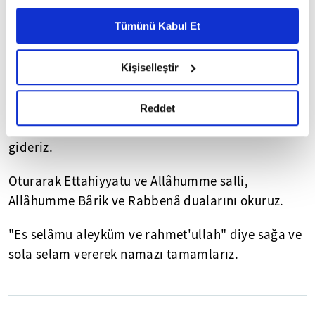
Fatiha okuruz.
Ayarlar butonuna tıklayabilir,
Çerez Bilgilendirme
Metnimizi ziyaret edebilirsiniz.
Tümünü Kabul Et
Kur'an'dan en az, kısa üç ayet veya üç ayet miktarı
6698 sayılı Kişisel Verilerin Korunması Kanunu uyarınca
hazırlanmış olan İnternet Sitesi Aydınlatma Metnimizi
uzun bir âyet okuruz.
Kişiselleştir
okumak ve sitemizi ziyaretiniz kapsamında
gerçekleştirilen veri işleme faaliyetleri ile ilgili daha
Rüku'ya gideriz.
detaylı bilgi almak için lütfen
tıklayınız.
Reddet
Secde'ye gideriz. Doğruluruz, tekrar Secde'ye
gideriz.
Oturarak Ettahiyyatu ve Allâhumme salli,
Allâhumme Bârik ve Rabbenâ dualarını okuruz.
"Es selâmu aleyküm ve rahmet'ullah" diye sağa ve
sola selam vererek namazı tamamlarız.