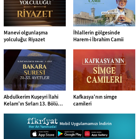
Manevi olgunlaşma
İhlallerin gölgesinde
yolculuğu: Riyazet
Harem-i İbrahim Camii
Abdulkerim Kuşeyri İlahi
Kafkasya'nın simge
Kelam'ın Sırları 13. Bölüm I
camileri
Bakara Suresi 31-33.
Ayetler Tefsiri
Mobil Uygulamamızı İndirin