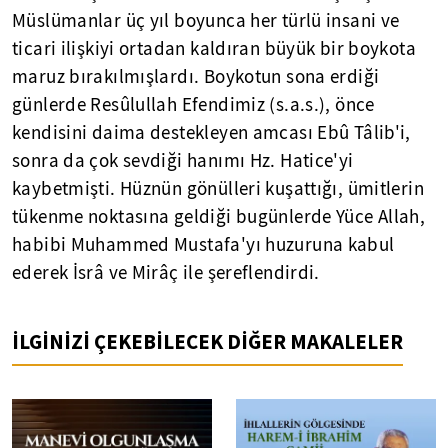
Müslümanlar üç yıl boyunca her türlü insani ve
ticari ilişkiyi ortadan kaldıran büyük bir boykota
maruz bırakılmışlardı. Boykotun sona erdiği
günlerde Resûlullah Efendimiz (s.a.s.), önce
kendisini daima destekleyen amcası Ebû Tâlib'i,
sonra da çok sevdiği hanımı Hz. Hatice'yi
kaybetmişti. Hüznün gönülleri kuşattığı, ümitlerin
tükenme noktasına geldiği bugünlerde Yüce Allah,
habibi Muhammed Mustafa'yı huzuruna kabul
ederek İsrâ ve Mirâç ile şereflendirdi.
İLGİNİZİ ÇEKEBİLECEK DİĞER MAKALELER