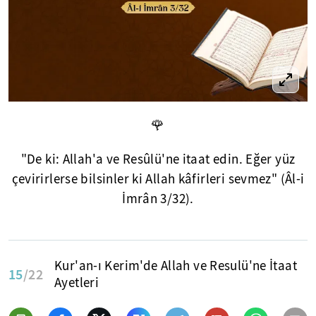
🌹
"De ki: Allah'a ve Resûlü'ne itaat edin. Eğer yüz
çevirirlerse bilsinler ki Allah kâfirleri sevmez" (Âl-i
İmrân 3/32).
Kur'an-ı Kerim'de Allah ve Resulü'ne İtaat
15
/22
Ayetleri