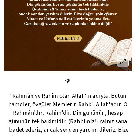
🌹
"Rahmân ve Rahîm olan Allah'ın adıyla. Bütün
hamdler, övgüler âlemlerin Rabb'i Allah'adır. O
Rahmân'dır, Rahîm'dir. Din gününün, hesap
gününün tek hâkimidir. (Rabbimiz!) Yalnız sana
ibadet ederiz, ancak senden yardım dileriz. Bize