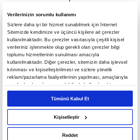
"De ki: Ey insanlar! Ben sizin hepinize Allah
Verilerinizin sorumlu kullanımı
tarafından gönderilen peygamberim. O ki göklerin
Sizlere daha iyi bir hizmet sunabilmek için İnternet
ve yerin hâkimiyeti O'na aittir. O'ndan başka ilâh
Sitemizde kendimize ve üçüncü kişilere ait çerezler
kullanılmaktadır. Bu çerezler vasıtasıyla çeşitli kişisel
yoktur. Hayatı veren de ölümü yaratan da O'dur.
verileriniz işlenmekte olup gerekli olan çerezler bilgi
Öyleyse siz de Allah'a ve O'nun bütün kelimelerine
toplumu hizmetlerinin sunulması amacıyla
iman eden o ümmî nebîye, o resûle inanın, Ona
kullanılmaktadır. Diğer çerezler, sitemizin daha işlevsel
tâbi olun ki doğru yolu bulasınız" (A'râf 7/158).
kılınması ve kişiselleştirilmesi ve sizlere yönelik
reklam/pazarlama faaliyetlerinin yapılması, amaçlarıyla
sınırlı olarak açık rızanız dahilinde kullanılacaktır.
Çerezlere ilişkin tercihlerinizi çerez paneli vasıtasıyla
Kur'an-ı Kerim'de Allah ve Resulü'ne İtaat
Tümünü Kabul Et
5
/22
belirleyebilirsiniz. Çerezlere ilişkin detaylı bilgi için
Ayetleri
Ayarlar butonuna tıklayabilir,
Çerez Bilgilendirme
Metnimizi ziyaret edebilirsiniz.
Kişiselleştir
6698 sayılı Kişisel Verilerin Korunması Kanunu uyarınca
hazırlanmış olan İnternet Sitesi Aydınlatma Metnimizi
Reddet
okumak ve sitemizi ziyaretiniz kapsamında