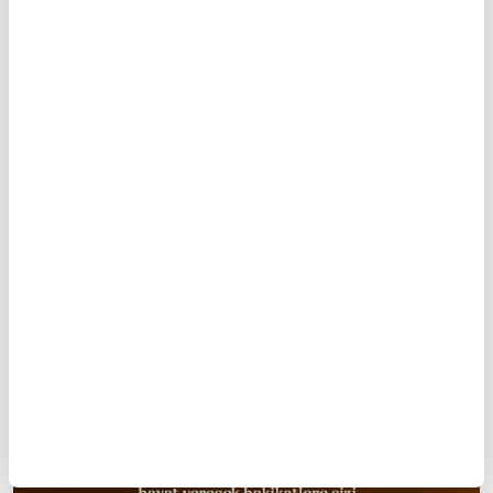
"Ey iman edenler! Allah'tan korkun ve doğru söz
söyleyin. (Böyle davranırsanız) Allah işlerinizi
düzeltir ve günahlarınızı bağışlar. Kim Allah ve
Resûlü'ne itaat ederse büyük bir kurtuluşa ermiş
olur" (Ahzâb 33/70-71).
Kur'an-ı Kerim'de Allah ve Resulü'ne İtaat
13
/22
Ayetleri