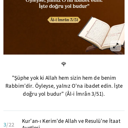
🌹
"Şüphe yok ki Allah hem sizin hem de benim
Rabbim'dir. Öyleyse, yalnız O'na ibadet edin. İşte
doğru yol budur" (Âl-i İmrân 3/51).
Kur'an-ı Kerim'de Allah ve Resulü'ne İtaat
3
/22
Ayetleri