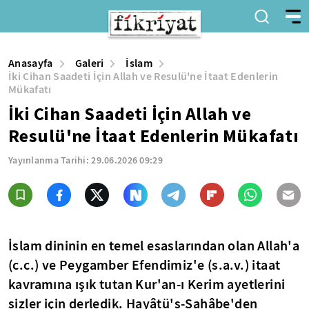
Anasayfa
Galeri
İslam
İki Cihan Saadeti İçin Allah ve Resulü'ne İtaat Edenlerin
Mükafatı
İki Cihan Saadeti İçin Allah ve
Resulü'ne İtaat Edenlerin Mükafatı
Yayınlanma Tarihi:
29.06.2026 09:29
İslam dininin en temel esaslarından olan Allah'a
(c.c.) ve Peygamber Efendimiz'e (s.a.v.) itaat
kavramına ışık tutan Kur'an-ı Kerim ayetlerini
sizler için derledik. Hayâtü's-Sahâbe'den