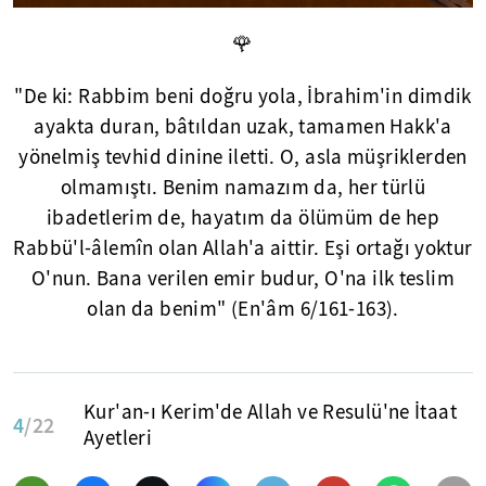
🌹
"De ki: Rabbim beni doğru yola, İbrahim'in dimdik
ayakta duran, bâtıldan uzak, tamamen Hakk'a
yönelmiş tevhid dinine iletti. O, asla müşriklerden
olmamıştı. Benim namazım da, her türlü
ibadetlerim de, hayatım da ölümüm de hep
Rabbü'l-âlemîn olan Allah'a aittir. Eşi ortağı yoktur
O'nun. Bana verilen emir budur, O'na ilk teslim
olan da benim" (En'âm 6/161-163).
Kur'an-ı Kerim'de Allah ve Resulü'ne İtaat
4
/22
Ayetleri