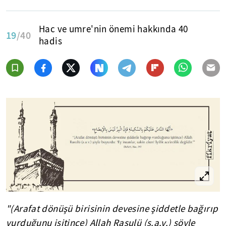
Hac ve umre'nin önemi hakkında 40
19
/40
hadis
"(Arafat dönüşü birisinin devesine şiddetle bağırıp
vurduğunu işitince) Allah Rasulü (s.a.v.) şöyle