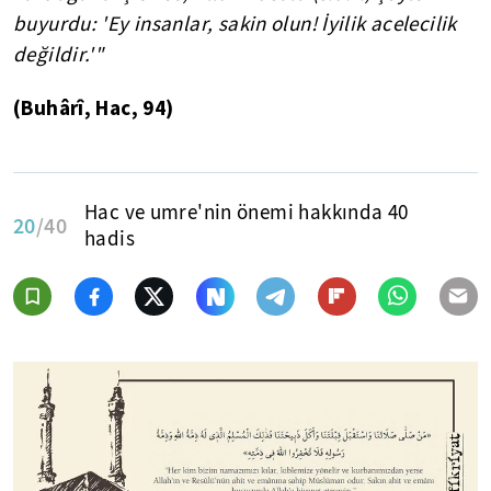
buyurdu: 'Ey insanlar, sakin olun! İyilik acelecilik
değildir.'"
(Buhârî, Hac, 94)
Hac ve umre'nin önemi hakkında 40
20
/40
hadis