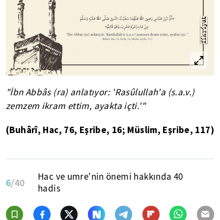
"İbn Abbâs (ra) anlatıyor: 'Rasûlullah'a (s.a.v.)
zemzem ikram ettim, ayakta içti.'"
(Buhârî, Hac, 76, Eşribe, 16; Müslim, Eşribe, 117)
Hac ve umre'nin önemi hakkında 40
6
/40
hadis