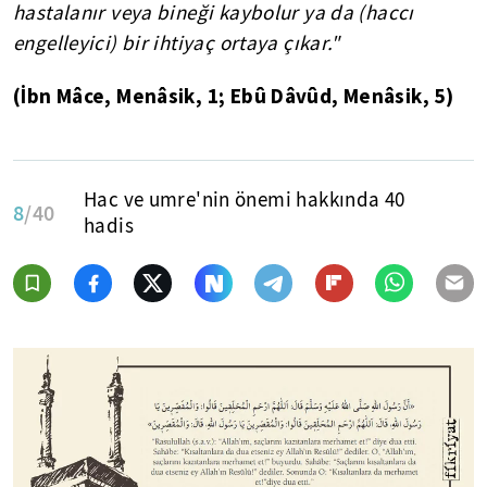
hastalanır veya bineği kaybolur ya da (haccı
engelleyici) bir ihtiyaç ortaya çıkar."
(İbn Mâce, Menâsik, 1; Ebû Dâvûd, Menâsik, 5)
Hac ve umre'nin önemi hakkında 40
8
/40
hadis