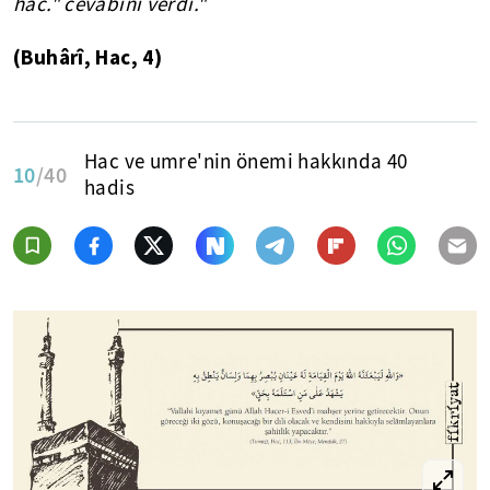
hac." cevabını verdi."
(Buhârî, Hac, 4)
Hac ve umre'nin önemi hakkında 40
10
/40
hadis