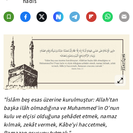
hadis
"İslâm beş esas üzerine kurulmuştur: Allah'tan
başka ilâh olmadığına ve Muhammed'in O'nun
kulu ve elçisi olduğuna şehâdet etmek, namaz
kılmak, zekât vermek, Kâbe'yi haccetmek,
Ramazan orucunu tutmak."