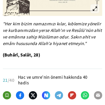
"Her kim bizim namazımızı kılar, kıblemize yönelir
ve kurbanımızdan yerse Allah'ın ve Resûlü'nün ahit
ve emânına sahip Müslüman odur. Sakın ahit ve
emânı hususunda Allah'a hiyanet etmeyin."
(Buhârî, Salât, 28)
Hac ve umre'nin önemi hakkında 40
21
/40
hadis