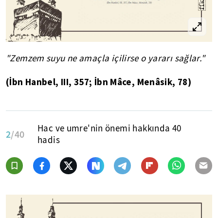
"Zemzem suyu ne amaçla içilirse o yararı sağlar."
(İbn Hanbel, III, 357; İbn Mâce, Menâsik, 78)
Hac ve umre'nin önemi hakkında 40
2
/40
hadis