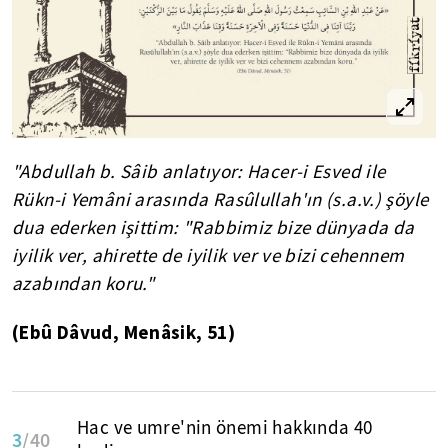
"Abdullah b. Sâib anlatıyor: Hacer-i Esved ile
Rükn-i Yemâni arasında Rasûlullah'ın (s.a.v.) şöyle
dua ederken işittim: "Rabbimiz bize dünyada da
iyilik ver, ahirette de iyilik ver ve bizi cehennem
azabından koru."
(Ebû Dâvud, Menâsik, 51)
Hac ve umre'nin önemi hakkında 40
3
/40