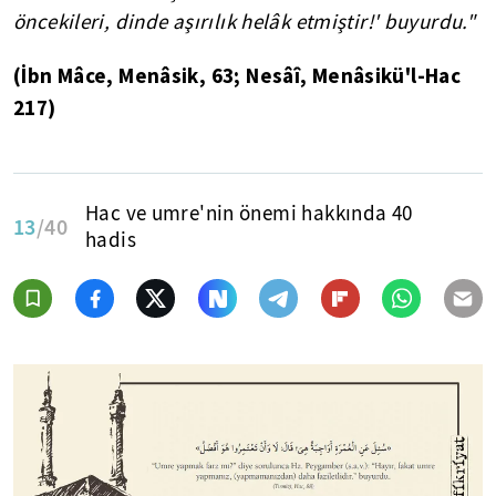
öncekileri, dinde aşırılık helâk etmiştir!' buyurdu."
(İbn Mâce, Menâsik, 63; Nesâî, Menâsikü'l-Hac
217)
Hac ve umre'nin önemi hakkında 40
13
/40
hadis