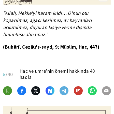
"Allah, Mekke'yi haram kıldı… O'nun otu
koparılmaz, ağacı kesilmez, av hayvanları
ürkütülmez, duyuran kişiye verme dışında
buluntusu alınamaz."
(Buhârî, Cezâü's-sayd, 9; Müslim, Hac, 447)
Hac ve umre'nin önemi hakkında 40
5
/40
hadis