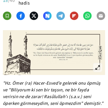
15
/40
hadis
"Hz. Ömer (ra) Hacer-Esved'e gelerek onu öpmüş
ve "Biliyorum ki sen bir taşsın, ne bir fayda
verirsin ne de zarar! Rasûlullah'ı (s.a.v.) seni
öperken görmeseydim, seni öpmezdim" demiştir."