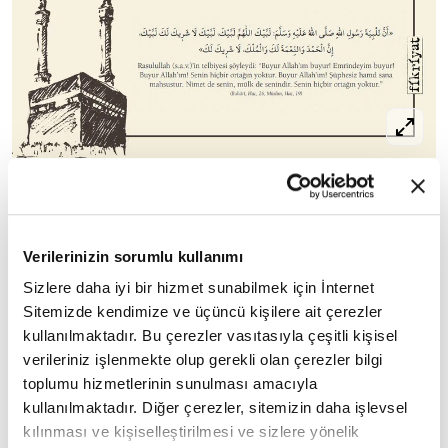
Rasulullah (s.a.v.)'in telbiyesi şöyleydi: "Buyur
Allah'ım buyur! Emrindeyim buyur! Buyur
Allah'ım! Senin hiçbir ortağın yoktur. Buyur
Verilerinizin sorumlu kullanımı
Allah'ım! Şüphesiz hamd sana mahsustur. Nimet
Sizlere daha iyi bir hizmet sunabilmek için İnternet
de senin, mülk de senindir. Senin hiçbir ortağın
Sitemizde kendimize ve üçüncü kişilere ait çerezler
yoktur."
kullanılmaktadır. Bu çerezler vasıtasıyla çeşitli kişisel
verileriniz işlenmekte olup gerekli olan çerezler bilgi
(Buhârî, Hac, 26; Müslim, Hac, 19)
toplumu hizmetlerinin sunulması amacıyla
kullanılmaktadır. Diğer çerezler, sitemizin daha işlevsel
kılınması ve kişiselleştirilmesi ve sizlere yönelik