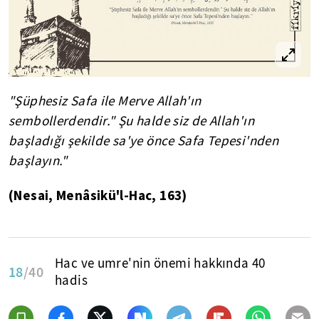
"Şüphesiz Safa ile Merve Allah'ın
sembollerdendir." Şu halde siz de Allah'ın
başladığı şekilde sa'ye önce Safa Tepesi'nden
başlayın."
(Nesai, Menâsikü'l-Hac, 163)
Hac ve umre'nin önemi hakkında 40
18
/40
hadis