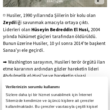
◽ Husiler, 1990 yıllarında Şiilerin bir kolu olan
Zeydi
liği
savunmak amacıyla ortaya çıktı.
Hüseyin Bedreddin El Husi,
Liderleri olan
2004
yılında hükümet güçleri tarafından öldürüldü.
Bunun üzerine Husiler, 10 yıl sonra 2014'te başkent
Sanaa'yı ele geçirdi.
➡ Washington sarayının, Husileri terör örgütü ilan
etme kararının ardından gözler hareketin lideri
Abdulmelik el-Husi'ye ve hareketin siyasi
geçmişine çevrildi. Peki Husiler kimdir?
Verilerinizin sorumlu kullanımı
İlk müstakil deprem kitabı: Risale-i Zelzele
Sizlere daha iyi bir hizmet sunabilmek için İnternet
Sitemizde kendimize ve üçüncü kişilere ait çerezler
kullanılmaktadır. Bu çerezler vasıtasıyla çeşitli kişisel