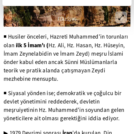
◾ Husiler önceleri, Hazreti Muhammed'in torunları
ilk 5 İmam'ı (
olan
Hz. Ali, Hz. Hasan, Hz. Hüseyin,
İmam Zeynelabidin ve İmam Zeyd) meşru İslami
önder kabul eden ancak Sünni Müslümanlarla
teorik ve pratik alanda çatışmayan Zeydi
mezhebine mensuptu.
◾ Siyasal yönden ise; demokratik ve çoğulcu bir
devlet yönetimini reddederek, devletin
meşruiyetinin Hz. Muhammed'in soyundan gelen
yöneticilere ait olması gerektiğini iddia ediyor.
İran
▶ 1979 Devrimi sonrası
'da kurulan, Din