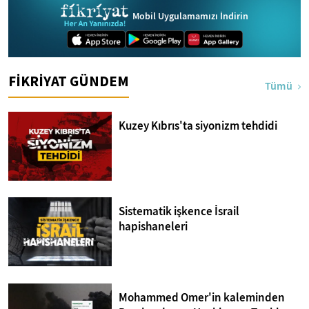
Mobil Uygulamamızı İndirin
FİKRİYAT GÜNDEM
Tümü
Kuzey Kıbrıs'ta siyonizm tehdidi
Sistematik işkence İsrail
hapishaneleri
Mohammed Omer'in kaleminden