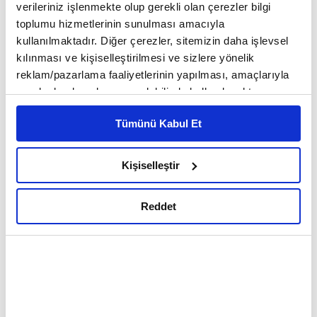
verileriniz işlenmekte olup gerekli olan çerezler bilgi
4
/11
HUSİLER KİMDİR?
toplumu hizmetlerinin sunulması amacıyla
kullanılmaktadır. Diğer çerezler, sitemizin daha işlevsel
kılınması ve kişiselleştirilmesi ve sizlere yönelik
reklam/pazarlama faaliyetlerinin yapılması, amaçlarıyla
sınırlı olarak açık rızanız dahilinde kullanılacaktır.
Çerezlere ilişkin tercihlerinizi çerez paneli vasıtasıyla
Tümünü Kabul Et
belirleyebilirsiniz. Çerezlere ilişkin detaylı bilgi için
Ayarlar butonuna tıklayabilir,
Çerez Bilgilendirme
Metnimizi ziyaret edebilirsiniz.
Kişiselleştir
6698 sayılı Kişisel Verilerin Korunması Kanunu uyarınca
hazırlanmış olan İnternet Sitesi Aydınlatma Metnimizi
Reddet
okumak ve sitemizi ziyaretiniz kapsamında
gerçekleştirilen veri işleme faaliyetleri ile ilgili daha
detaylı bilgi almak için lütfen
tıklayınız.