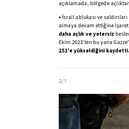
açıklamada, bölgede açlıktan 
▪ İsrail ablukası ve saldırıla
almaya devam ettiğine işaret
daha açlık ve yetersiz
beslen
Ekim 2023'ten bu yana Gazze'd
251'e yükseldiğini kaydetti
2
/7