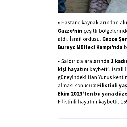
▪ Hastane kaynaklarından alın
Gazze'nin
çeşitli bölgelerind
Gazze Şeri
aldı. İsrail ordusu,
Bureyc Mülteci Kampı'nda
b
1 kadı
▪ Saldırıda aralarında
kişi hayatını
kaybetti. İsrail
güneyindeki Han Yunus kentin
2 Filistinli ya
alması sonucu
Ekim 2023'ten bu yana düzen
Filistinli hayatını kaybetti, 1