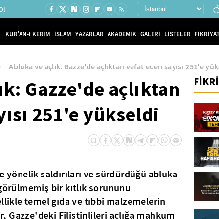
Ol
KUR'AN-I KERİM
İSLAM
YAZARLAR
AKADEMİK
GALERİ
LİSTELER
FİKRİYAT
Abluka ve açlık: Gazze'de açlıktan vefat eden sayısı 251'e yük
FİKR
ık: Gazze'de açlıktan
yısı 251'e yükseldi
e yönelik saldırıları ve sürdürdüğü abluka
 görülmemiş bir kıtlık sorununu
llikle temel gıda ve tıbbi malzemelerin
ar, Gazze'deki Filistinlileri açlığa mahkum