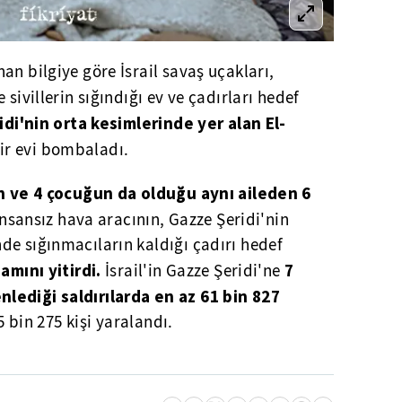
an bilgiye göre İsrail savaş uçakları,
e sivillerin sığındığı ev ve çadırları hedef
di'nin orta kesimlerinde yer alan El-
ir evi bombaladı.
n ve 4 çocuğun da olduğu aynı aileden 6
 insansız hava aracının, Gazze Şeridi'nin
de sığınmacıların kaldığı çadırı hedef
şamını yitirdi.
7
İsrail'in Gazze Şeridi'ne
lediği saldırılarda en az 61 bin 827
55 bin 275 kişi yaralandı.