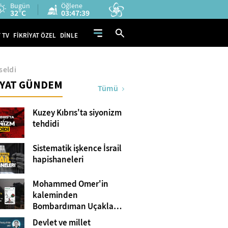
Bugün
Öğlene
32°C
03:47:37
 TV
FİKRİYAT ÖZEL
DİNLE
seldi
İYAT GÜNDEM
Tümü
Kuzey Kıbrıs'ta siyonizm
tehdidi
Sistematik işkence İsrail
hapishaneleri
Mohammed Omer'in
kaleminden
Bombardıman Uçakları
ve Tanklar Arasında
Devlet ve millet