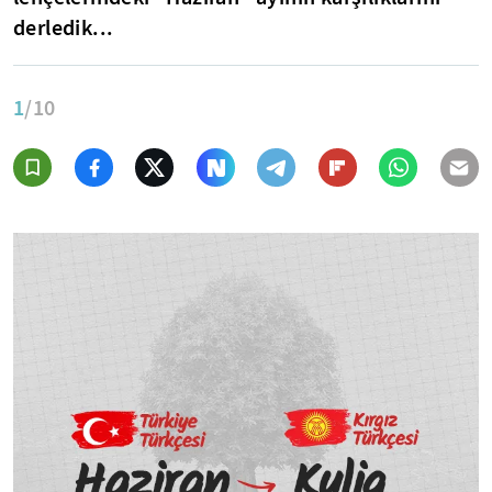
derledik...
1
/10