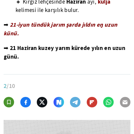
Haziran
kulja
🔸 Kırgız lehçesinde
ayı,
kelimesi ile karşılık bulur.
21-iyun tündük jarım şarda jıldın eŋ uzun
➡
künü.
21 Haziran kuzey yarım kürede yılın en uzun
➡
günü.
2
/10