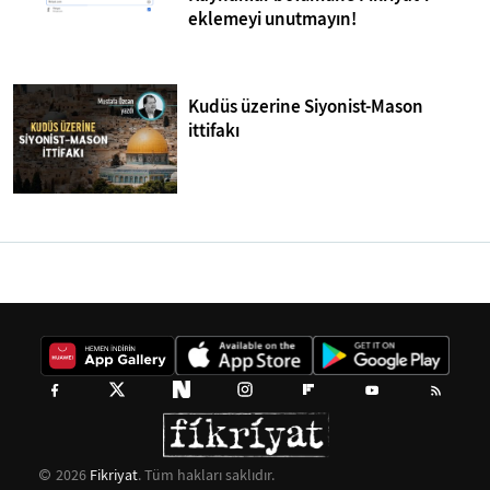
eklemeyi unutmayın!
Kudüs üzerine Siyonist-Mason
ittifakı
2026
Fikriyat
. Tüm hakları saklıdır.