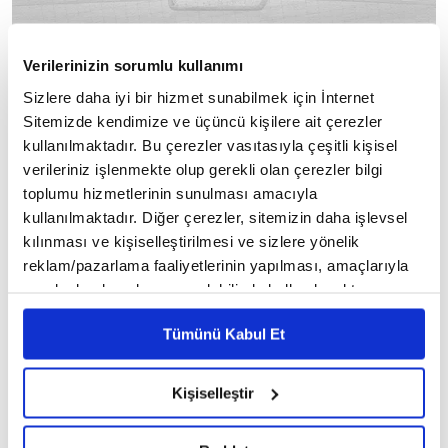
Verilerinizin sorumlu kullanımı
Sizlere daha iyi bir hizmet sunabilmek için İnternet
Sitemizde kendimize ve üçüncü kişilere ait çerezler
ALTAY TÜRKÇESİ
kullanılmaktadır. Bu çerezler vasıtasıyla çeşitli kişisel
verileriniz işlenmekte olup gerekli olan çerezler bilgi
Haziran - Kıçü izü aı
toplumu hizmetlerinin sunulması amacıyla
kullanılmaktadır. Diğer çerezler, sitemizin daha işlevsel
Altay
Sibirya
🔸
Türkçesi, Kuzeydoğu yani
kılınması ve kişiselleştirilmesi ve sizlere yönelik
Sibirya
sınıfında yer almaktadır. Bu Türkçe,
reklam/pazarlama faaliyetlerinin yapılması, amaçlarıyla
Kazak
Moğolistan'daki
ormanları,
bozkırları ve
sınırlı olarak açık rızanız dahilinde kullanılacaktır.
çöllerin birleştiği yerde konuşulmaktadır.
Çerezlere ilişkin tercihlerinizi çerez paneli vasıtasıyla
Tümünü Kabul Et
belirleyebilirsiniz. Çerezlere ilişkin detaylı bilgi için
Ayarlar butonuna tıklayabilir,
Çerez Bilgilendirme
Haziran
kıçü izü aı
🔸 Altay Türkçesinde,
ayı,
Metnimizi ziyaret edebilirsiniz.
ifadesi ile karşılık bulmaktadır.
Kişiselleştir
6698 sayılı Kişisel Verilerin Korunması Kanunu uyarınca
hazırlanmış olan İnternet Sitesi Aydınlatma Metnimizi