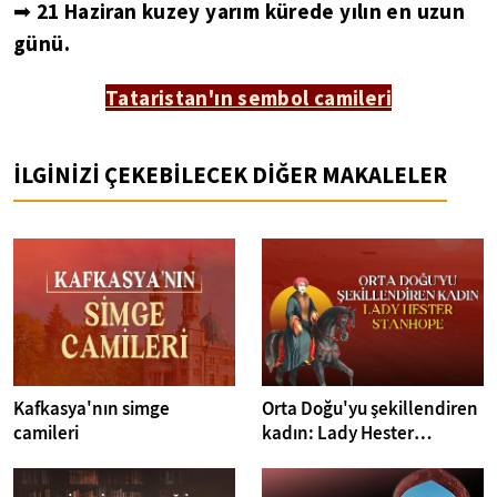
21 Haziran kuzey yarım kürede yılın en uzun
➡
günü.
Tataristan'ın sembol camileri
İLGİNİZİ ÇEKEBİLECEK DİĞER MAKALELER
Kafkasya'nın simge
Orta Doğu'yu şekillendiren
camileri
kadın: Lady Hester
Stanhope