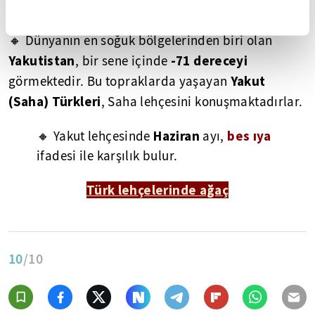
Haziran - Bes ıya
🔸 Dünyanın en soğuk bölgelerinden biri olan
Yakutistan
-71 dereceyi
, bir sene içinde
Yakut
görmektedir. Bu topraklarda yaşayan
(Saha) Türkleri
, Saha lehçesini konuşmaktadırlar.
Haziran
bes ıya
🔸 Yakut lehçesinde
ayı,
ifadesi ile karşılık bulur.
Türk lehçelerinde ağaç
10
/10