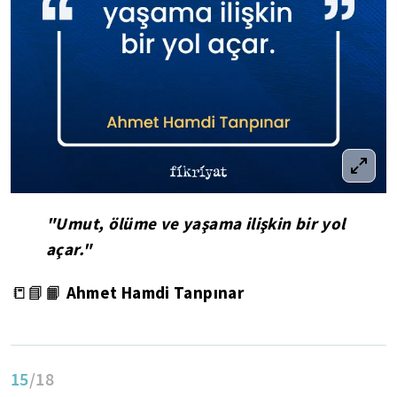
"Umut, ölüme ve yaşama ilişkin bir yol
açar."
Ahmet Hamdi Tanpınar
📒📘📙
15
/18