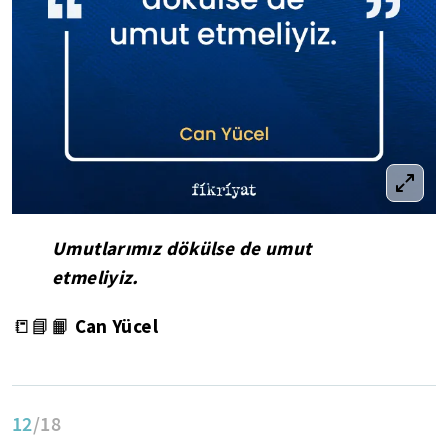
Umutlarımız dökülse de umut
etmeliyiz.
Can Yücel
📒📘📙
12
/18