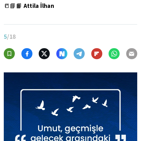
Attila İlhan
📒📘📙
5
/18