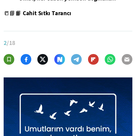
Cahit Sıtkı Tarancı
📒📘📙
2
/18