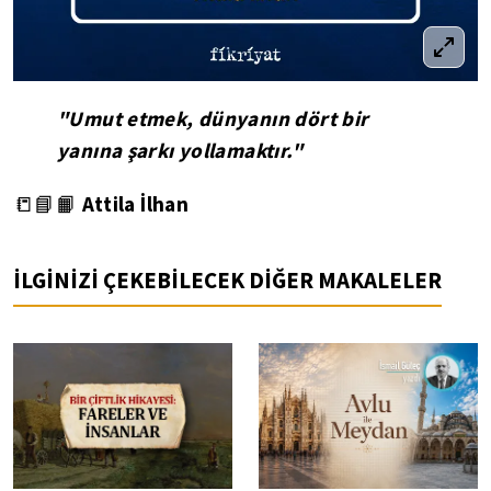
"Umut etmek, dünyanın dört bir
yanına şarkı yollamaktır."
Attila İlhan
📒📘📙
İLGİNİZİ ÇEKEBİLECEK DİĞER MAKALELER