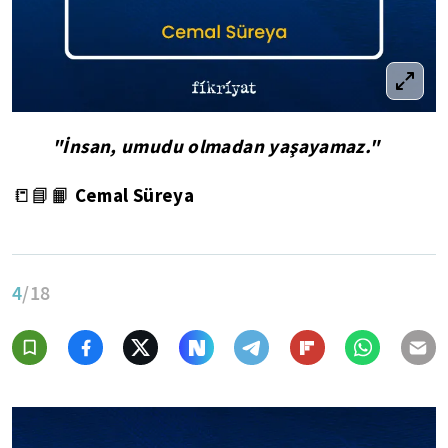
"İnsan, umudu olmadan yaşayamaz."
Cemal Süreya
📒📘📙
4
/18