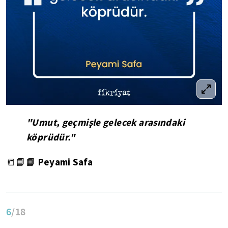
"Umut, geçmişle gelecek arasındaki
köprüdür."
Peyami Safa
📒📘📙
6
/18