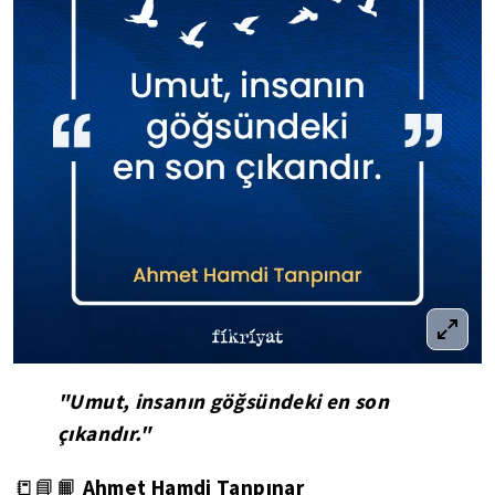
"Umut, insanın göğsündeki en son
çıkandır."
Ahmet Hamdi Tanpınar
📒📘📙