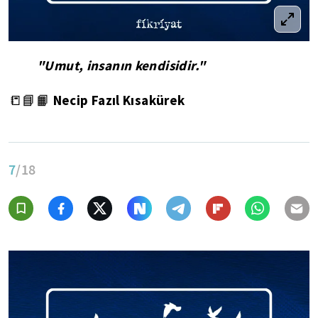
"Umut, insanın kendisidir."
Necip Fazıl Kısakürek
📒📘📙
7
/18