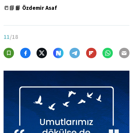
Özdemir Asaf
📒📘📙
11
/18