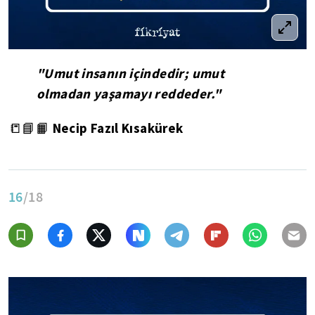
"Umut insanın içindedir; umut
olmadan yaşamayı reddeder."
Necip Fazıl Kısakürek
📒📘📙
16
/18