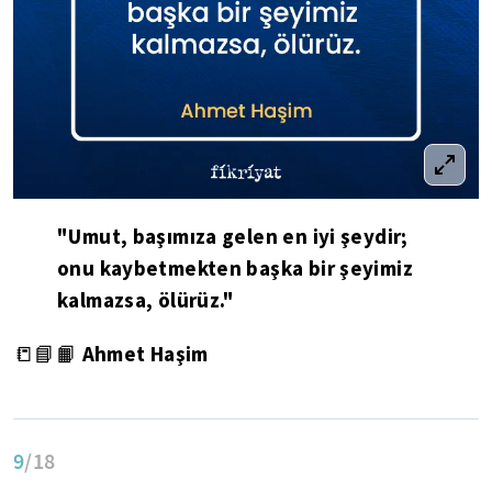
"Umut, başımıza gelen en iyi şeydir;
onu kaybetmekten başka bir şeyimiz
kalmazsa, ölürüz."
Ahmet Haşim
📒📘📙
9
/18