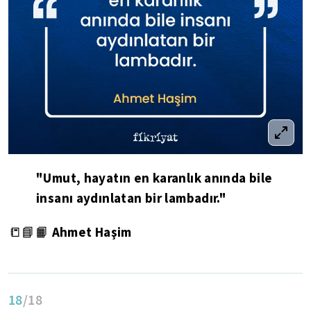
"Umut, hayatın en karanlık anında bile
insanı aydınlatan bir lambadır."
Ahmet Haşim
📒📘📙
18
/18