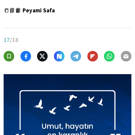
Peyami Safa
📒📘📙
17
/18