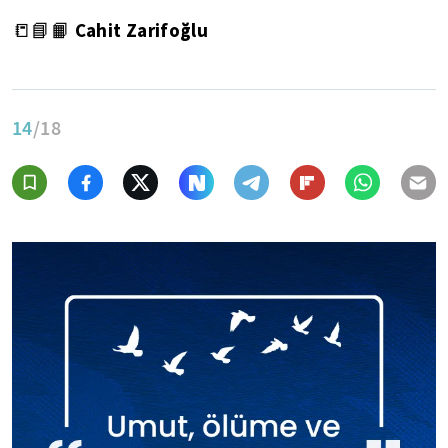
Cahit Zarifoğlu
📒📘📙
14
/18