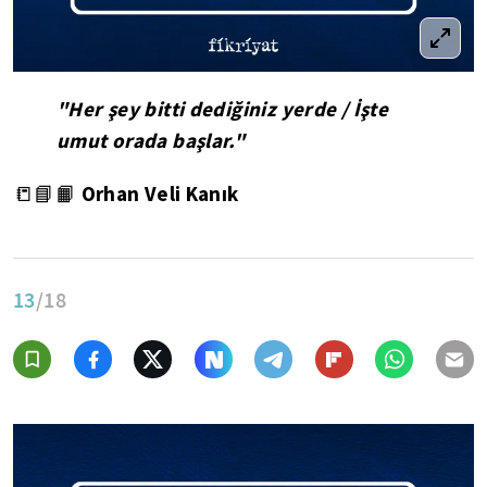
"Her şey bitti dediğiniz yerde / İşte
umut orada başlar."
Orhan Veli Kanık
📒📘📙
13
/18