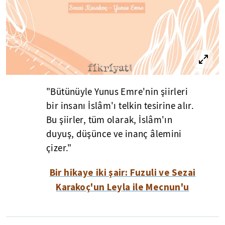
"Bütünüyle Yunus Emre'nin şiirleri
bir insanı İslâm'ı telkin tesirine alır.
Bu şiirler, tüm olarak, İslâm'ın
duyuş, düşünce ve inanç âlemini
çizer."
Bir hikaye iki şair: Fuzuli ve Sezai
Karakoç'un Leyla ile Mecnun'u