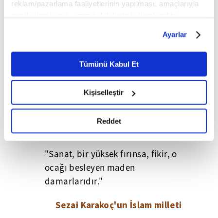
reklam/pazarlama faaliyetlerinin yapılması, amaçlarıyla
sınırlı olarak açık rızanız dahilinde kullanılacaktır.
Çerezlere ilişkin tercihlerinizi çerez paneli vasıtasıyla
Ayarlar
belirleyebilirsiniz. Çerezlere ilişkin detaylı bilgi için
Ayarlar butonuna tıklayabilir,
Çerez Bilgilendirme
Metnimizi ziyaret edebilirsiniz.
Tümünü Kabul Et
6698 sayılı Kişisel Verilerin Korunması Kanunu uyarınca
hazırlanmış olan İnternet Sitesi Aydınlatma Metnimizi
Kişiselleştir
okumak ve sitemizi ziyaretiniz kapsamında
gerçekleştirilen veri işleme faaliyetleri ile ilgili daha
detaylı bilgi almak için lütfen
tıklayınız.
Reddet
"Sanat, bir yüksek fırınsa, fikir, o
ocağı besleyen maden
damarlarıdır."
Sezai Karakoç'un İslam milleti