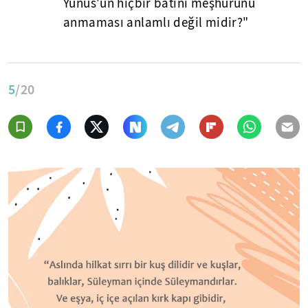
Yunus'un hiçbir bâtınî meşhurunu
anmaması anlamlı değil midir?"
5
/20