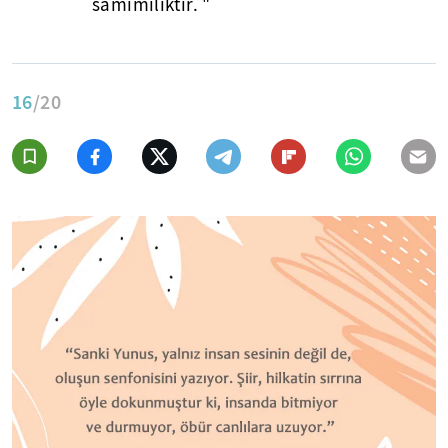
samimiliktir. "
16
/20