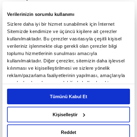
Varolma Savaşı, sayfa 22
Verilerinizin sorumlu kullanımı
Sizlere daha iyi bir hizmet sunabilmek için İnternet
İslami geleneğin en gür sesi
Sitemizde kendimize ve üçüncü kişilere ait çerezler
kullanılmaktadır. Bu çerezler vasıtasıyla çeşitli kişisel
verileriniz işlenmekte olup gerekli olan çerezler bilgi
toplumu hizmetlerinin sunulması amacıyla
4
/16
kullanılmaktadır. Diğer çerezler, sitemizin daha işlevsel
kılınması ve kişiselleştirilmesi ve sizlere yönelik
reklam/pazarlama faaliyetlerinin yapılması, amaçlarıyla
sınırlı olarak açık rızanız dahilinde kullanılacaktır.
Çerezlere ilişkin tercihlerinizi çerez paneli vasıtasıyla
Tümünü Kabul Et
belirleyebilirsiniz. Çerezlere ilişkin detaylı bilgi için
Ayarlar butonuna tıklayabilir,
Çerez Bilgilendirme
Metnimizi ziyaret edebilirsiniz.
Kişiselleştir
6698 sayılı Kişisel Verilerin Korunması Kanunu uyarınca
hazırlanmış olan İnternet Sitesi Aydınlatma Metnimizi
Reddet
okumak ve sitemizi ziyaretiniz kapsamında