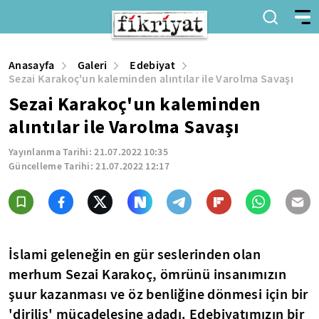
Anasayfa
Galeri
Edebiyat
Sezai Karakoç'un kaleminden alıntılar ile Varolma Savaşı
Sezai Karakoç'un kaleminden
alıntılar ile Varolma Savaşı
Yayınlanma Tarihi:
21.07.2022 10:35
Güncelleme Tarihi:
21.07.2022 12:17
İslami geleneğin en gür seslerinden olan
merhum Sezai Karakoç, ömrünü insanımızın
şuur kazanması ve öz benliğine dönmesi için bir
'diriliş' mücadelesine adadı. Edebiyatımızın bir