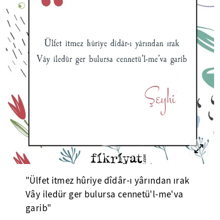
"Ülfet itmez hûriye dîdâr-ı yârından ırak
Vây iledür ger bulursa cennetü'l-me'va
garib"