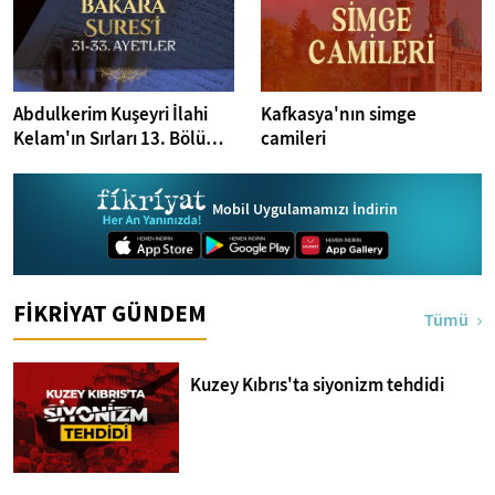
Abdulkerim Kuşeyri İlahi
Kafkasya'nın simge
Kelam'ın Sırları 13. Bölüm I
camileri
Bakara Suresi 31-33.
Ayetler Tefsiri
Mobil Uygulamamızı İndirin
FİKRİYAT GÜNDEM
Tümü
Kuzey Kıbrıs'ta siyonizm tehdidi