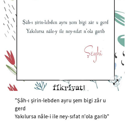
"Şâh-ı şirin-lebden ayru şem bigi zâr u
gerd
Yakılursa nâle-i ile ney-sıfat n'ola garib"