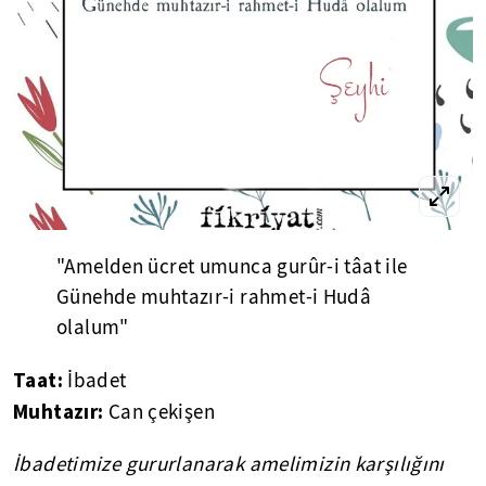
"Amelden ücret umunca gurûr-i tâat ile
Günehde muhtazır-i rahmet-i Hudâ
olalum"
Taat:
İbadet
Muhtazır:
Can çekişen
İbadetimize gururlanarak amelimizin karşılığını