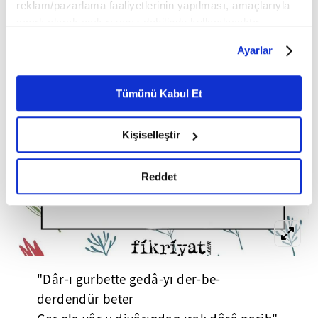
reklam/pazarlama faaliyetlerinin yapılması, amaçlarıyla
sınırlı olarak açık rızanız dahilinde kullanılacaktır.
Çerezlere ilişkin tercihlerinizi çerez paneli vasıtasıyla
Ayarlar
belirleyebilirsiniz. Çerezlere ilişkin detaylı bilgi için
Ayarlar butonuna tıklayabilir,
Çerez Bilgilendirme
Metnimizi ziyaret edebilirsiniz.
Tümünü Kabul Et
6698 sayılı Kişisel Verilerin Korunması Kanunu uyarınca
hazırlanmış olan İnternet Sitesi Aydınlatma Metnimizi
Kişiselleştir
okumak ve sitemizi ziyaretiniz kapsamında
gerçekleştirilen veri işleme faaliyetleri ile ilgili daha
detaylı bilgi almak için lütfen
tıklayınız.
Reddet
"Dâr-ı gurbette gedâ-yı der-be-
derdendür beter