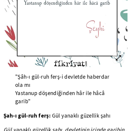
"Şâh-ı gül-ruh ferş-i devletde haberdar
ola mı
Yastanup döşendiğinden hâr ile hâcâ
garib"
Şah-ı gül-ruh ferş:
Gül yanaklı güzellik şahı
Gül yanaklı güzellik şahı, devletinin içinde garibin