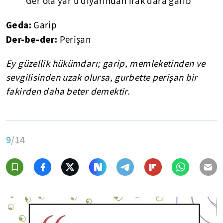
Ger ola yâr u diyârından ırak dârâ garib"
Geda:
Garip
Der-be-der:
Perişan
Ey güzellik hükümdarı; garip, memleketinden ve
sevgilisinden uzak olursa, gurbette perişan bir
fakirden daha beter demektir.
9
/14