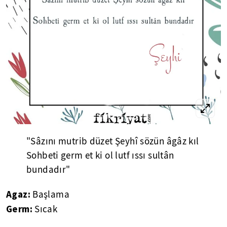
"Sâzını mutrib düzet Şeyhî sözün âgâz kıl
Sohbeti germ et ki ol lutf ıssı sultân
bundadır"
Agaz:
Başlama
Germ:
Sıcak