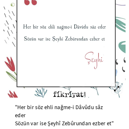
"Her bir söz ehli nağme-i Dâvûdu sâz
eder
Sözün var ise Şeyhî Zebûrundan ezber et"