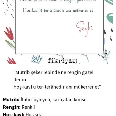
"Mutrib şeker lebinde ne rengîn gazel
dedin
Hoş-kavl ü ter-terânedir anı mükerrer et"
Mutrib:
İlahi söyleyen, saz çalan kimse.
Rengin:
Renkli
Hoş-kavl:
Hoş söz