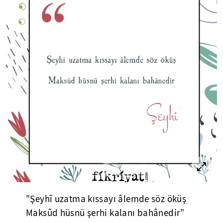
"Şeyhî uzatma kıssayı âlemde söz öküş
Maksûd hüsnü şerhi kalanı bahânedir"