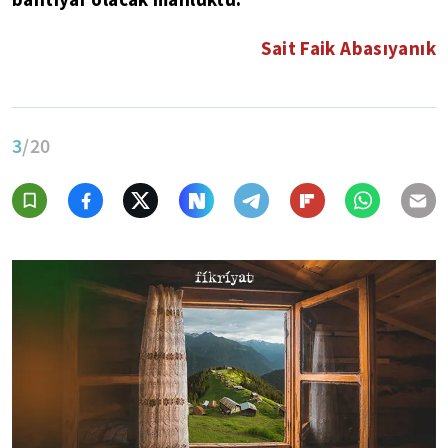
Sait Faik Abasıyanık
3
/20