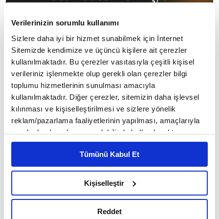
Verilerinizin sorumlu kullanımı
Sizlere daha iyi bir hizmet sunabilmek için İnternet
Sitemizde kendimize ve üçüncü kişilere ait çerezler
kullanılmaktadır. Bu çerezler vasıtasıyla çeşitli kişisel
🔸
verileriniz işlenmekte olup gerekli olan çerezler bilgi
toplumu hizmetlerinin sunulması amacıyla
Arzusu iradesiyle çarpışmıyordu bile. Arzusu
kullanılmaktadır. Diğer çerezler, sitemizin daha işlevsel
iradesini almış, birlik olmuşlar, dost olmuşlardı.
kılınması ve kişiselleştirilmesi ve sizlere yönelik
Beraberdiler. Bütün gün ayrılmıyorlardı. Yalnız
reklam/pazarlama faaliyetlerinin yapılması, amaçlarıyla
sınırlı olarak açık rızanız dahilinde kullanılacaktır.
rüyalarında birbirlerinden bir lahza ayrılıp
Çerezlere ilişkin tercihlerinizi çerez paneli vasıtasıyla
tokalaşıyorlardı.
Tümünü Kabul Et
belirleyebilirsiniz. Çerezlere ilişkin detaylı bilgi için
Ayarlar butonuna tıklayabilir,
Çerez Bilgilendirme
Sait Faik Abasıyanık
Metnimizi ziyaret edebilirsiniz.
Kişiselleştir
6698 sayılı Kişisel Verilerin Korunması Kanunu uyarınca
hazırlanmış olan İnternet Sitesi Aydınlatma Metnimizi
Reddet
okumak ve sitemizi ziyaretiniz kapsamında