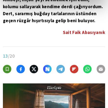
kolumu sallayarak kendime derdi çağırıyordum.
Dert, sararmış buğday tarlalarının üstünden
geçen rüzgâr hışırtısıyla gelip beni buluyor.
Sait Faik Abasıyanık
13
/20