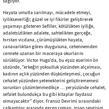
sağlıyor.
Hayata umutla sarılmayı, mücadele etmeyi,
iyilikseverliği; güzel ve iyi fikirler geliştirerek
yaşamayı gösteren Sefiller, kötülükten iyiliğe,
adaletsizlikten adalete, sahtelikten gerçeğe,
hırstan vicdana, çürümüşlükten hayata,
canavarlıktan görev duygusuna, cehennemden
cennete uzanan bir maceraya okurlarını
sürüklüyor. Victor Hugo'da, bu eşsiz eserinin ön
sözünde, "erkeğin yoksulluk yüzünden alçalması,
kadının açlık yüzünden düşkünleşmesi, çocuğun
cehalet yüzünden yeteneklerini geliştirememesi
sorunları çözümlenmedikçe … yeryüzünde cehalet,
sefalet bulundukça bu gibi kitaplar faydasız
olmayacaktır" diyor. Fransız Devrimi sırasındaki
çalkantılar arasında geçen roman, insan sevgisini