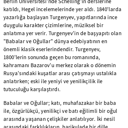
Berlin Üniversitesi'nde Schelling'in derslerine
katıldı, Hegel incelemelerinde yer aldı. 1840'larda
yazarlığa başlayan Turgenyev, yapıtlarında ince
duygulu karakter çizimlerine, müziksel bir
anlatıma yer verir. Turgenyev'in de başyapıtı olan
"Babalar ve Oğullar" dünya edebiyatının en
önemli klasik eserlerindendir. Turgenyev,
1800'lerin sonunda geçen bu romanında,
kahramanı Bazarov'u merkez olarak o dönemin
Rusya'sındaki kuşatlar arası çatışmayı ustalıkla
anlatırken; eski ile yeniyi ve yenilikçilik ile
tutuculuğu karşılaştırdı.
Babalar ve Oğullar; katı, muhafazakar bir baba
ile, özgürlükçü, yenilikçi ve batı eğilimli bir oğul
arasında yaşanan çelişkiler anlatılıyor. İki nesil
arasındaki farklılıkların, harikulade bir dille