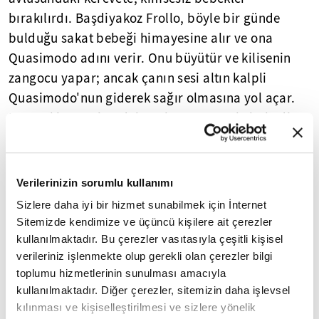
bırakılırdı. Başdiyakoz Frollo, böyle bir günde
bulduğu sakat bebeği himayesine alır ve ona
Quasimodo adını verir. Onu büyütür ve kilisenin
zangocu yapar; ancak çanın sesi altın kalpli
Quasimodo'nun giderek sağır olmasına yol açar.
Ne var ki, Quasimodo'nun koruyucusu kabul edip
büyük sevgi ve bağlılık duyarak büyüdüğü
başdiyakoz, karanlık iç dünyasına hapsolmuş,
dizginleyemediği nefretinin pençesinde kıvranan
Verilerinizin sorumlu kullanımı
biridir. Victor Hugo, olayları ince ince ördüğü
Sizlere daha iyi bir hizmet sunabilmek için İnternet
Notre-Dame'ın Kamburu adlı ünlü eserinde, insan
Sitemizde kendimize ve üçüncü kişilere ait çerezler
hayatında kaderin yerini sorgulamış, kaleme
kullanılmaktadır. Bu çerezler vasıtasıyla çeşitli kişisel
alındığından bu yana birçok sanat eserine,
verileriniz işlenmekte olup gerekli olan çerezler bilgi
toplumu hizmetlerinin sunulması amacıyla
özellikle de filmlere esin kaynağı olan muhteşem
kullanılmaktadır. Diğer çerezler, sitemizin daha işlevsel
bir roman çıkarmıştır ortaya.
kılınması ve kişiselleştirilmesi ve sizlere yönelik