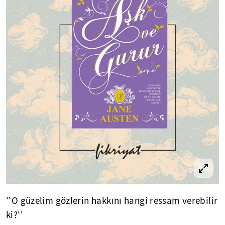
''O güzelim gözlerin hakkını hangi ressam verebilir
ki?''