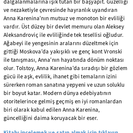
dalgalanmalarına ışık tutan bir başyapıt. Güzelliği
ve nezaketiyle çevresinde hayranlık uyandıran
Anna Karenina'nın mutsuz ve monoton bir evliliği
vardır. Üst düzey bir devlet memuru olan Aleksey
Aleksandroviç ile evliliğinde tek tesellisi oğludur.
Ağabeyi ile yengesinin aralarını düzeltmek için
gittiği Moskova'da yakışıklı ve genç kont Vronski
ile tanışması, Anna'nın hayatında dönüm noktası
olur. Tolstoy, Anna Karenina'da sıradışı bir gözlem
gücü ile aşk, evlilik, ihanet gibi temaların izini
sürerken roman sanatına yepyeni ve uzun soluklu
bir boyut katar. Modern dünya edebiyatının
otoritelerince gelmiş geçmiş en iyi romanlardan
biri olarak kabul edilen Anna Karenina,
güncelliğini daima koruyacak bir eser.
Kitabı incelemek ve satın almak için tıklayın...