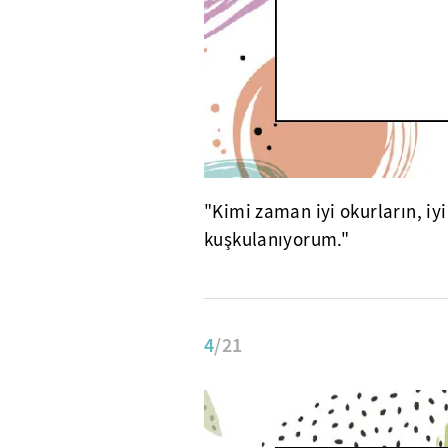
"Kimi zaman iyi okurların, i
kuşkulanıyorum."
4
/21