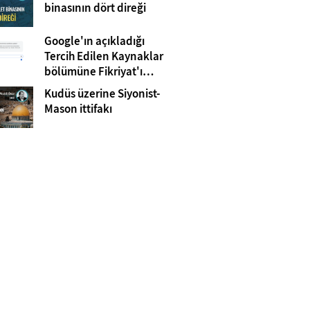
Gazze
binasının dört direği
Google'ın açıkladığı
Tercih Edilen Kaynaklar
bölümüne Fikriyat'ı
eklemeyi unutmayın!
Kudüs üzerine Siyonist-
Mason ittifakı