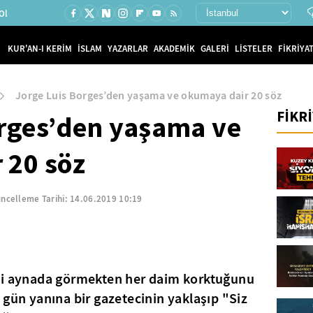
Ol
KUR'AN-I KERİM
İSLAM
YAZARLAR
AKADEMİK
GALERİ
LİSTELER
FİKRİYAT
Jorge Luis Borges’den yaşama ve okumaya dair 20 söz
FİKR
orges’den yaşama ve
 20 söz
ncelleme Tarihi:
14.06.2019 10:19
ni aynada görmekten her daim korktuğunu
 gün yanına bir gazetecinin yaklaşıp "Siz