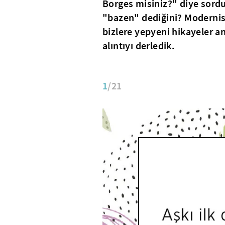
Borges misiniz?" diye sor
"bazen" dediğini? Modernist
bizlere yepyeni hikayeler a
alıntıyı derledik.
1
/21