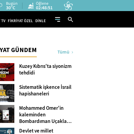
Bugün
Öğlene
30°C
02:48:50
 TV
FİKRİYAT ÖZEL
DİNLE
İYAT GÜNDEM
Tümü
Kuzey Kıbrıs'ta siyonizm
tehdidi
Sistematik işkence İsrail
hapishaneleri
Mohammed Omer'in
kaleminden
Bombardıman Uçakları
ve Tanklar Arasında
Devlet ve millet