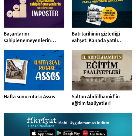
Başarılarını
Batı tarihinin gizlediği
sahiplenemeyenlerin
vahşet: Kanada yatılı
sendromu:Imposter
misyoner okulları
Hafta sonu rotası: Assos
Sultan Abdülhamid'in
eğitim faaliyetleri
Mobil Uygulamamızı İndirin