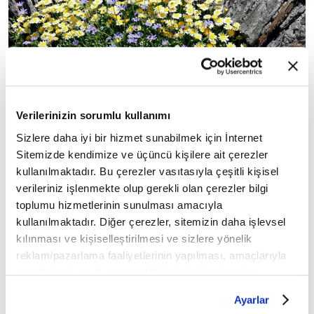
Verilerinizin sorumlu kullanımı
Sizlere daha iyi bir hizmet sunabilmek için İnternet
Sitemizde kendimize ve üçüncü kişilere ait çerezler
kullanılmaktadır. Bu çerezler vasıtasıyla çeşitli kişisel
verileriniz işlenmekte olup gerekli olan çerezler bilgi
toplumu hizmetlerinin sunulması amacıyla
kullanılmaktadır. Diğer çerezler, sitemizin daha işlevsel
◼
kılınması ve kişiselleştirilmesi ve sizlere yönelik
reklam/pazarlama faaliyetlerinin yapılması, amaçlarıyla
Bir iş var
sınırlı olarak açık rızanız dahilinde kullanılacaktır.
Çerezlere ilişkin tercihlerinizi çerez paneli vasıtasıyla
Ayarlar
"Her gün bu kadar güzel mi bu deniz?
belirleyebilirsiniz. Çerezlere ilişkin detaylı bilgi için