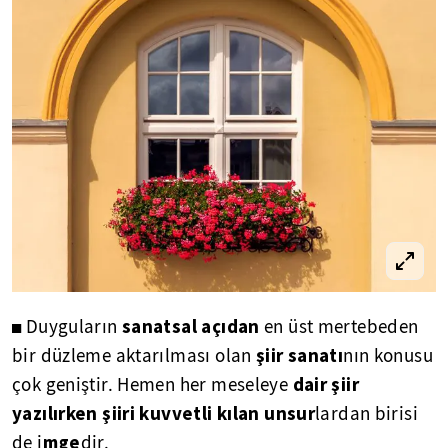
sanatsal açıdan
◼ Duyguların
en üst mertebeden
şiir sanatı
bir düzleme aktarılması olan
nın konusu
dair şiir
çok geniştir. Hemen her meseleye
yazılırken şiiri kuvvetli kılan unsur
lardan birisi
mge
de i
dir.